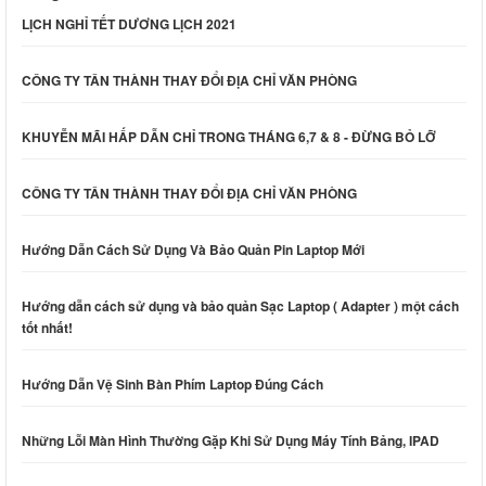
LỊCH NGHỈ TẾT DƯƠNG LỊCH 2021
CÔNG TY TÂN THÀNH THAY ĐỔI ĐỊA CHỈ VĂN PHÒNG
KHUYỄN MÃI HẤP DẪN CHỈ TRONG THÁNG 6,7 & 8 - ĐỪNG BỎ LỠ
CÔNG TY TÂN THÀNH THAY ĐỔI ĐỊA CHỈ VĂN PHÒNG
Hướng Dẫn Cách Sử Dụng Và Bảo Quản Pin Laptop Mới
Hướng dẫn cách sử dụng và bảo quản Sạc Laptop ( Adapter ) một cách
tốt nhất!
Hướng Dẫn Vệ Sinh Bàn Phím Laptop Đúng Cách
Những Lỗi Màn Hình Thường Gặp Khi Sử Dụng Máy Tính Bảng, IPAD