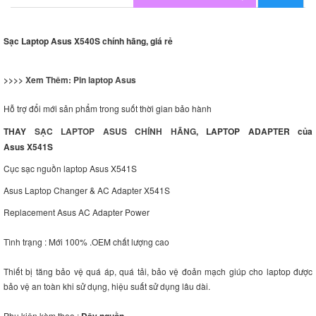
Sạc Laptop Asus X540S chính hãng, giá rẻ
>>>> Xem Thêm:
Pin laptop Asus
Hỗ trợ đổi mới sản phẩm trong suốt thời gian bảo hành
THAY
SẠC LAPTOP ASUS CHÍNH HÃNG
, LAPTOP ADAPTER của
Asus X541S
Cục sạc nguồn laptop Asus X541S
Asus Laptop Changer & AC Adapter X541S
Replacement Asus AC Adapter Power
Tình trạng : Mới 100% .OEM chất lượng cao
Thiết bị tăng bảo vệ quá áp, quá tải, bảo vệ đoản mạch giúp cho laptop được
bảo vệ an toàn khi sử dụng, hiệu suất sử dụng lâu dài.
Phụ kiện kèm theo :
Dây nguồn