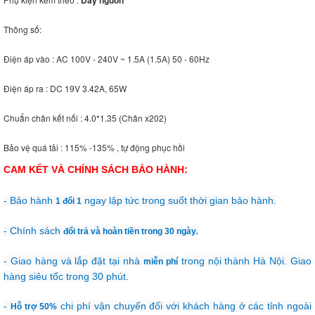
Thông số:
Điện áp vào : AC 100V - 240V ~ 1.5A (1.5A) 50 - 60Hz
Điện áp ra : DC 19V 3.42A, 65W
Chuẩn chân kết nối : 4.0*1.35 (Chân x202)
Bảo vệ quá tải : 115% -135% , tự động phục hồi
CAM KẾT VÀ CHÍNH SÁCH BẢO HÀNH:
- Bảo hành
ngay lập tức trong suốt thời gian bảo hành.
1 đổi 1
- Chính sách
đổi trả và hoàn tiền trong 30 ngày
.
- Giao hàng và lắp đặt tại nhà
trong nội thành Hà Nội. Giao
miễn phí
hàng siêu tốc trong 30 phút.
-
chi phí vận chuyển đối với khách hàng ở các tỉnh ngoài
Hỗ trợ 50%