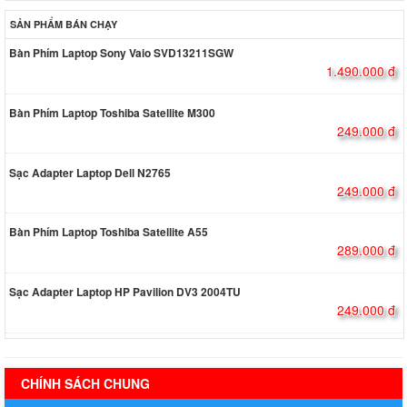
SẢN PHẨM BÁN CHẠY
Bàn Phím Laptop Sony Vaio SVD13211SGW
1.490.000 đ
Bàn Phím Laptop Toshiba Satellite M300
249.000 đ
Sạc Adapter Laptop Dell N2765
249.000 đ
Bàn Phím Laptop Toshiba Satellite A55
289.000 đ
Sạc Adapter Laptop HP Pavilion DV3 2004TU
249.000 đ
hermes handbags outlet online
CHÍNH SÁCH CHUNG