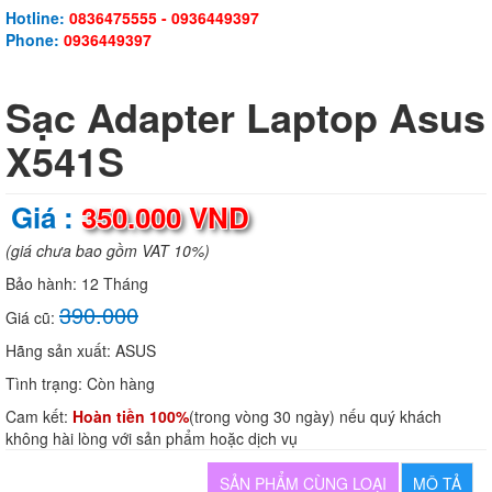
Hotline:
0836475555 - 0936449397
Phone:
0936449397
Sạc Adapter Laptop Asus
X541S
Giá :
350.000 VND
(giá chưa bao gồm VAT 10%)
Bảo hành:
12 Tháng
390.000
Giá cũ:
Hãng sản xuất:
ASUS
Tình trạng:
Còn hàng
Cam kết:
Hoàn tiền 100%
(trong vòng 30 ngày) nếu quý khách
không hài lòng với sản phẩm hoặc dịch vụ
SẢN PHẨM CÙNG LOẠI
MÔ TẢ