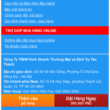
Cam Kết và Điều Kiện Bảo Hành
Bảo mật thông tin
Chính sách đổi, trả hàng
Quy định thanh toán, giao hàng
TRỢ GIÚP MUA HÀNG ONLINE
Hướng dẫn đặt mua hàng online
Tài khoản ngân hàng
Công Ty TNHH Kinh Doanh Thương Mại và Dịch Vụ Tân
Thành
Địa chỉ giao dịch:
Số 58 Võ Văn Dũng, Phường Ô Chợ Dừa –
Đống Đa – Hà Nội
Chi nhánh phía Nam:
Số 15 Hà Huy Giáp, phường Thạnh Lộc,
Quận 12, TP Hồ Chí Minh
Điện thoại:
024 3564 3362 Fax: 024 3564 3360
Hotline:
083. 647. 5555 - 0936. 449. 397
Thêm vào
Đặt Hàng Ngay
Email:
thitruongit.vn@gmail.com
giỏ hàng
350.000 VND