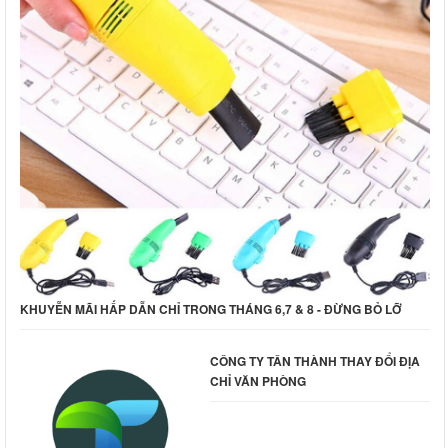
KHUYỄN MÃI HẤP DẪN CHỈ TRONG THÁNG 6,7 & 8 - ĐỪNG BỎ LỠ
CÔNG TY TÂN THÀNH THAY ĐỔI ĐỊA
CHỈ VĂN PHÒNG