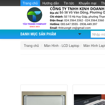
Trang chủ
Hướng dẫn
Tin tức
Khuyến mại
Th
DANH MỤC SẢN PHẨM
Trang chủ
/
Màn Hình - LCD Laptop
/
Màn Hình Lap