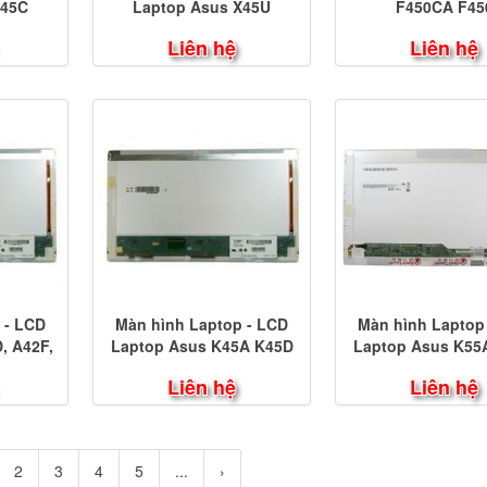
X45C
Laptop Asus X45U
F450CA F45
Liên hệ
Liên hệ
 - LCD
Màn hình Laptop - LCD
Màn hình Laptop
, A42F,
Laptop Asus K45A K45D
Laptop Asus K55
K45DE K45DR
Liên hệ
Liên hệ
2
3
4
5
...
›