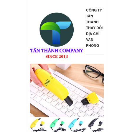
CÔNG TY
TÂN
THÀNH
THAY ĐỔI
ĐỊA CHỈ
VĂN
PHÒNG