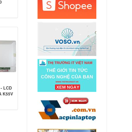
0
 - LCD
A K55V