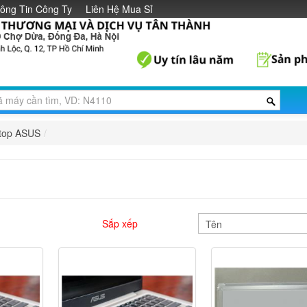
ông Tin Công Ty
Liên Hệ Mua Sỉ
top ASUS
/
Sắp xếp