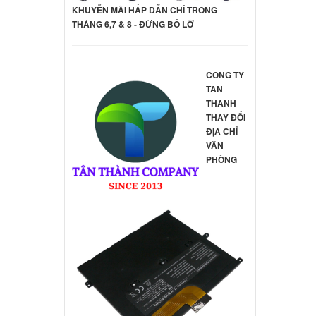
KHUYỄN MÃI HẤP DẪN CHỈ TRONG
THÁNG 6,7 & 8 - ĐỪNG BỎ LỠ
CÔNG TY
TÂN
THÀNH
THAY ĐỔI
ĐỊA CHỈ
VĂN
PHÒNG