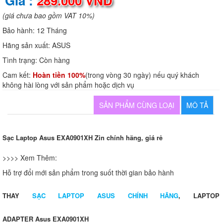
Giá :
289.000 VND
(giá chưa bao gồm VAT 10%)
Bảo hành:
12 Tháng
Hãng sản xuất:
ASUS
Tình trạng:
Còn hàng
Cam kết:
Hoàn tiền 100%
(trong vòng 30 ngày) nếu quý khách
không hài lòng với sản phẩm hoặc dịch vụ
SẢN PHẨM CÙNG LOẠI
MÔ TẢ
Sạc Laptop Asus EXA0901XH Zin chính hãng, giá rẻ
>>>> Xem Thêm:
Hỗ trợ đổi mới sản phẩm trong suốt thời gian bảo hành
THAY
SẠC LAPTOP ASUS CHÍNH HÃNG
, LAPTOP
ADAPTER Asus EXA0901XH