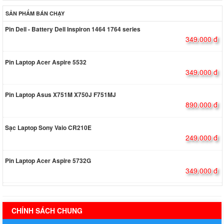
SẢN PHẨM BÁN CHẠY
Pin Dell - Battery Dell Inspiron 1464 1764 series
349.000 đ
Pin Laptop Acer Aspire 5532
349.000 đ
Pin Laptop Asus X751M X750J F751MJ
890.000 đ
Sạc Laptop Sony Vaio CR210E
249.000 đ
Pin Laptop Acer Aspire 5732G
349.000 đ
hermes handbags outlet online
CHÍNH SÁCH CHUNG