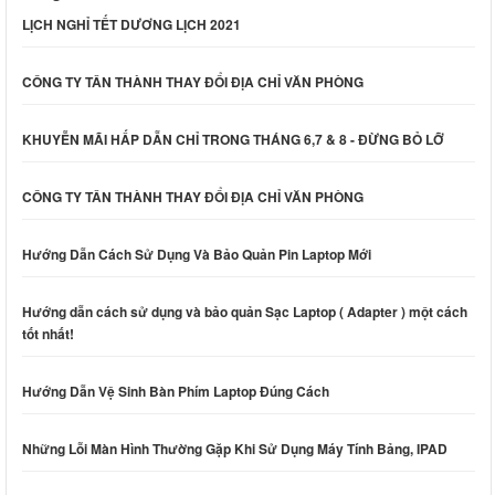
LỊCH NGHỈ TẾT DƯƠNG LỊCH 2021
CÔNG TY TÂN THÀNH THAY ĐỔI ĐỊA CHỈ VĂN PHÒNG
KHUYỄN MÃI HẤP DẪN CHỈ TRONG THÁNG 6,7 & 8 - ĐỪNG BỎ LỠ
CÔNG TY TÂN THÀNH THAY ĐỔI ĐỊA CHỈ VĂN PHÒNG
Hướng Dẫn Cách Sử Dụng Và Bảo Quản Pin Laptop Mới
Hướng dẫn cách sử dụng và bảo quản Sạc Laptop ( Adapter ) một cách
tốt nhất!
Hướng Dẫn Vệ Sinh Bàn Phím Laptop Đúng Cách
Những Lỗi Màn Hình Thường Gặp Khi Sử Dụng Máy Tính Bảng, IPAD