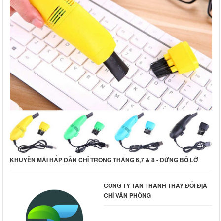
KHUYỄN MÃI HẤP DẪN CHỈ TRONG THÁNG 6,7 & 8 - ĐỪNG BỎ LỠ
CÔNG TY TÂN THÀNH THAY ĐỔI ĐỊA
CHỈ VĂN PHÒNG