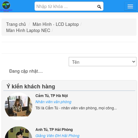
Trang chủ
Trang chủ
/
Màn Hình - LCD Laptop
/
Hướng dẫn
Màn Hình Laptop NEC
/
Tin tức
Khuyến mại
Sạc - Adapter Laptop
Pin - Battery Laptop
Bàn Phím - Keyboard
Thông Tin Công Ty
Laptop
Liên Hệ Mua Sỉ
Đang cập nhật...
.
Ý kiến khách hàng
Màn Hình - LCD Laptop
Phụ Kiện Laptop Khác
Laptop Cũ
Cẩm Tú, TP Hà Nội
Nhân viên văn phòng
Tôi là Cẩm Tú - nhân viên văn phòng, mọi công...
Phụ Kiện - Game Gear
Dịch Vụ
Tin Tức Khuyến Mại
Anh Tú, TP Hải Phòng
Giảng Viên ĐH Hải Phòng