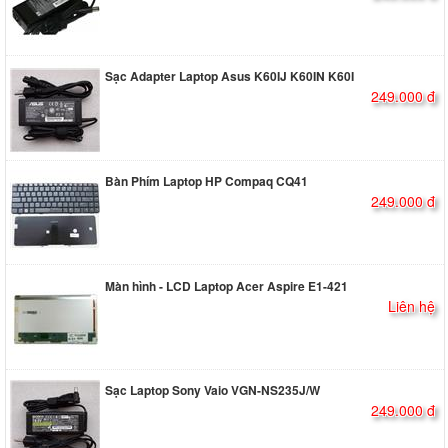
Sạc Adapter Laptop Asus K60IJ K60IN K60I
249.000 đ
Bàn Phím Laptop HP Compaq CQ41
249.000 đ
Màn hình - LCD Laptop Acer Aspire E1-421
Liên hệ
Sạc Laptop Sony Vaio VGN-NS235J/W
249.000 đ