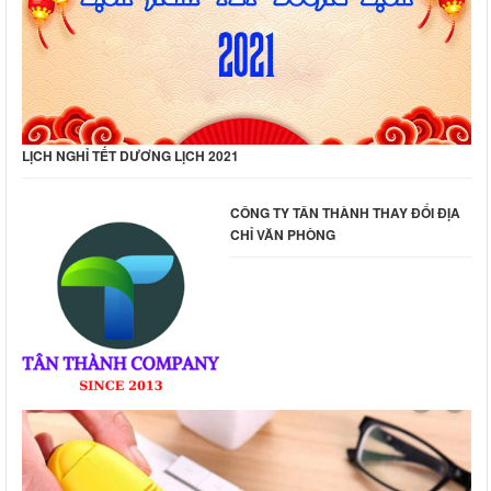
LỊCH NGHỈ TẾT DƯƠNG LỊCH 2021
CÔNG TY TÂN THÀNH THAY ĐỔI ĐỊA
CHỈ VĂN PHÒNG