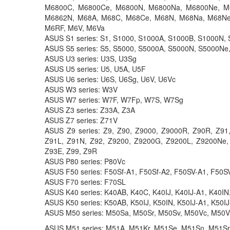
M6800C, M6800Ce, M6800N, M6800Na, M6800Ne, M
M6862N, M68A, M68C, M68Ce, M68N, M68Na, M68Ne
M6RF, M6V, M6Va
ASUS S1 series: S1, S1000, S1000A, S1000B, S1000N,
ASUS S5 series: S5, S5000, S5000A, S5000N, S5000Ne
ASUS U3 series: U3S, U3Sg
ASUS U5 series: U5, U5A, U5F
ASUS U6 series: U6S, U6Sg, U6V, U6Vc
ASUS W3 series: W3V
ASUS W7 series: W7F, W7Fp, W7S, W7Sg
ASUS Z3 series: Z33A, Z3A
ASUS Z7 series: Z71V
ASUS Z9 series: Z9, Z90, Z9000, Z9000R, Z90R, Z9
Z91L, Z91N, Z92, Z9200, Z9200G, Z9200L, Z9200Ne,
Z93E, Z99, Z9R
ASUS P80 series: P80Vc
ASUS F50 series: F50Sf-A1, F50Sf-A2, F50SV-A1, F50S
ASUS F70 series: F70SL
ASUS K40 series: K40AB, K40C, K40IJ, K40IJ-A1, K40IN
ASUS K50 series: K50AB, K50IJ, K50IN, K50IJ-A1, K50I
ASUS M50 series: M50Sa, M50Sr, M50Sv, M50Vc, M50
ASUS M51 series: M51A, M51Kr, M51Se, M51Sn, M51Sr