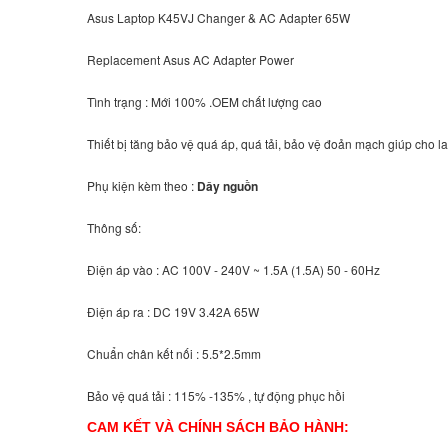
Asus Laptop K45VJ Changer & AC Adapter 65W
Replacement Asus AC Adapter Power
Tình trạng : Mới 100% .OEM chất lượng cao
Thiết bị tăng bảo vệ quá áp, quá tải, bảo vệ đoản mạch giúp cho la
Phụ kiện kèm theo :
Dây nguồn
Thông số:
Điện áp vào : AC 100V - 240V ~ 1.5A (1.5A) 50 - 60Hz
Điện áp ra : DC 19V 3.42A 65W
Chuẩn chân kết nối : 5.5*2.5mm
Bảo vệ quá tải : 115% -135% , tự động phục hồi
CAM KẾT VÀ CHÍNH SÁCH BẢO HÀNH: