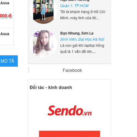
Quận 1. TP HCM
000 đ
Tôi là khách hàng ở Hồ Chí
Minh, máy tính của tôi...
 Asus
Bạn Nhung, Sơn La
Sinh Viên, Đại Học Hà Nội
000 đ
Là con gái khi laptop hỏng
quả là 1 vấn đề lớn,...
 Asus
MÔ TẢ
Facebook
000 đ
Đối tác - kinh doanh
 Asus
000 đ
 Asus
000 đ