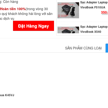
g:
Còn hàng
VivoBook F510UA
350.
Hoàn tiền 100%
(trong vòng 30
 quý khách không hài lòng với sản
c dịch vụ
Sạc Adapter Laptop
Đặt Hàng Ngay
VivoBook X540
350.
Sạc Adapter Laptop
SẢN PHẨM CÙNG LOẠI
VivoBook X540SA
350.
Sạc Adapter Laptop
Vivobook X200M
350.
Sạc Adapter Laptop
sus K45VJ
Vivobook X200MA
350.