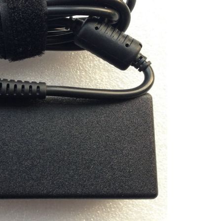
ASUS ROG Strix
SCAR/Zephyrus AD
EB B
Li
Sạc Adapter Asus 
Strix Scar III G531
230W
Li
Sạc Asus TUF Gami
FX705DY-AU061T
Sạc Asus ROG Zeph
GA502 GA502DU
GA502DU-BR7N6
Li
Sạc Asus ZenBook 
UX391UA-XB71-R