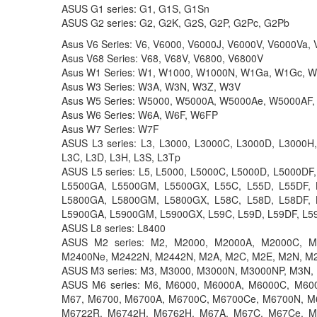
ASUS G1 series: G1, G1S, G1Sn
ASUS G2 series: G2, G2K, G2S, G2P, G2Pc, G2Pb
Asus V6 Series: V6, V6000, V6000J, V6000V, V6000Va, 
Asus V68 Series: V68, V68V, V6800, V6800V
Asus W1 Series: W1, W1000, W1000N, W1Ga, W1Gc, 
Asus W3 Series: W3A, W3N, W3Z, W3V
Asus W5 Series: W5000, W5000A, W5000Ae, W5000A
Asus W6 Series: W6A, W6F, W6FP
Asus W7 Series: W7F
ASUS L3 series: L3, L3000, L3000C, L3000D, L3000H,
L3C, L3D, L3H, L3S, L3Tp
ASUS L5 series: L5, L5000, L5000C, L5000D, L5000D
L5500GA, L5500GM, L5500GX, L55C, L55D, L55DF, 
L5800GA, L5800GM, L5800GX, L58C, L58D, L58DF, 
L5900GA, L5900GM, L5900GX, L59C, L59D, L59DF, L5
ASUS L8 series: L8400
ASUS M2 series: M2, M2000, M2000A, M2000C, 
M2400Ne, M2422N, M2442N, M2A, M2C, M2E, M2N, M
ASUS M3 series: M3, M3000, M3000N, M3000NP, M3N
ASUS M6 series: M6, M6000, M6000A, M6000C, M60
M67, M6700, M6700A, M6700C, M6700Ce, M6700N, M
M6722R, M6742H, M6762H, M67A, M67C, M67Ce, M