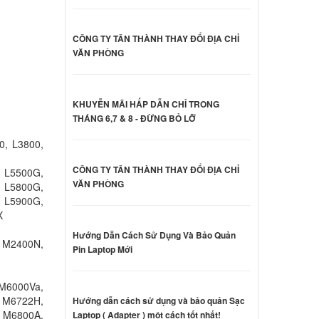
CÔNG TY TÂN THÀNH THAY ĐỔI ĐỊA CHỈ
 Asus
VĂN PHÒNG
A
000 đ
KHUYỄN MÃI HẤP DẪN CHỈ TRONG
 Asus
THÁNG 6,7 & 8 - ĐỪNG BỎ LỠ
3A
000 đ
0, L3800,
CÔNG TY TÂN THÀNH THAY ĐỔI ĐỊA CHỈ
, L5500G,
VĂN PHÒNG
 L5800G,
 Asus
 L5900G,
3A
X
000 đ
Hướng Dẫn Cách Sử Dụng Và Bảo Quản
 M2400N,
Pin Laptop Mới
 Asus
M6000Va,
000 đ
 M6722H,
Hướng dẫn cách sử dụng và bảo quản Sạc
 M6800A,
Laptop ( Adapter ) một cách tốt nhất!