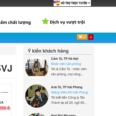
 Asus
0GD
000 đ
 Asus
[0]
0
UN
000 đ
Ý kiến khách hàng
Cẩm Tú, TP Hà Nội
 Asus
5VJ
Nhân viên văn phòng
U
Tôi là Cẩm Tú - nhân viên
000 đ
văn phòng, mọi công...
 Asus
Anh Tú, TP Hải Phòng
Giảng Viên ĐH Hải Phòng
UA
Tôi biết đến Công ty Tân
000 đ
Thành tại số 20, ngõ 95...
 Asus
Ngô Mai Phương