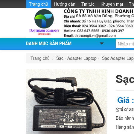
Trang chủ
Hướng dẫn
Tin tức
Khuyến mại
Th
DANH MỤC SẢN PHẨM
Trang chủ
/
Sạc - Adapter Laptop
/
Sạc Adapter La
Sạc
Giá 
(giá chư
Bảo hàn
Hãng sản