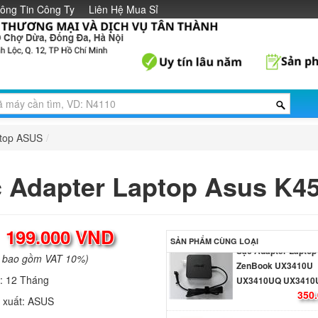
ông Tin Công Ty
Liên Hệ Mua Sỉ
Sạc Adapter Laptop
ZenBook Pro UX58
790.
Sạc Adapter Laptop
ZenBook 13 UX331
349.
ptop ASUS
/
Sạc Adapter Laptop
 Adapter Laptop Asus K4
ZenBook 13 UX331
349.
:
199.000 VND
Sạc Adapter Laptop
SẢN PHẨM CÙNG LOẠI
ZenBook UX3410U
a bao gồm VAT 10%)
UX3410UQ UX3410
350.
h:
12 Tháng
 xuất:
ASUS
Sạc Adapter Laptop