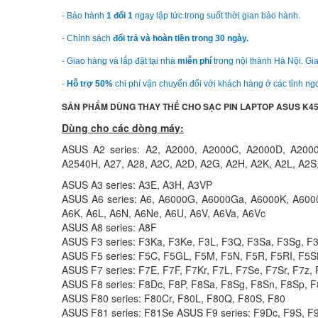
- Bảo hành
1 đổi 1
ngay lập tức trong suốt thời gian bảo hành.
- Chính sách
đổi trả và hoàn tiền trong 30 ngày.
- Giao hàng và lắp đặt tại nhà
miễn phí
trong nội thành Hà Nội. Gia
-
Hỗ trợ 50%
chi phí vận chuyển đối với khách hàng ở các tỉnh ngo
SẢN PHẨM DÙNG THAY THẾ CHO SẠC PIN LAPTOP ASUS K4
Dùng cho các dòng máy:
ASUS A2 series: A2, A2000, A2000C, A2000D, A200
A2540H, A27, A28, A2C, A2D, A2G, A2H, A2K, A2L, A2S
ASUS A3 series: A3E, A3H, A3VP
ASUS A6 series: A6, A6000G, A6000Ga, A6000K, A600
A6K, A6L, A6N, A6Ne, A6U, A6V, A6Va, A6Vc
ASUS A8 series: A8F
ASUS F3 series: F3Ka, F3Ke, F3L, F3Q, F3Sa, F3Sg, F
ASUS F5 series: F5C, F5GL, F5M, F5N, F5R, F5RI, F5S
ASUS F7 series: F7E, F7F, F7Kr, F7L, F7Se, F7Sr, F7z,
ASUS F8 series: F8Dc, F8P, F8Sa, F8Sg, F8Sn, F8Sp, F8
ASUS F80 series: F80Cr, F80L, F80Q, F80S, F80
ASUS F81 series: F81Se ASUS F9 series: F9Dc, F9S, F