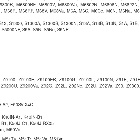
6800R, M6800RF, M6800V, M6800Va, M6802N, M6806N, M6822N,
Sạc Adapter Laptop
, M68R, M68RF, M68V, M68Va, M6A, M6C, M6Ce, M6N, M6Na, M6
K53JT 90W
249.
 S13, S1300, S1300A, S1300B, S1300N, S13A, S13B, S13N, S1A, S1B,
, S5000NP, S5A, S5N, S5Ne, S5NP
Sạc Adapter Laptop
K53SA 90W
249.
Sạc Laptop Asus K
K43SA K43SC 19V 
1, Z9100, Z9100E, Z9100ER, Z9100G, Z9100L, Z9100N, Z91E, Z91
90W
 Z9200U, Z9200Va, Z92G, Z92L, Z92Ne, Z92U, Z92Va, Z93, Z9300
249.
Sạc laptop Asus Ee
V-A2, F50SV-X4C
1005HA
289.
, K40IN-A1, K40IN-B1
J-B1, K50IJ-C1, K50IJ-RX05
Vm, M50Vn
Sạc laptop Asus Ee
, M51Ta, M51Tr, M51Va, M51Vr
1005HAB