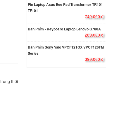
Pin Laptop Asus Eee Pad Transformer TR101
000 đ
TF101
749.000 đ
e PC
Bàn Phím - Keyboard Laptop Lenovo G780A
000 đ
289.000 đ
Bàn Phím Sony Vaio VPCF121GX VPCF126FM
ADP-
Series
TUF
390.000 đ
05DT
000 đ
trong thời
ADP-
ROG
1IV-
ên hệ
 240W
r