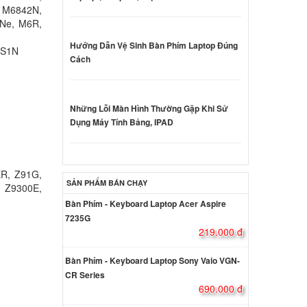
 M6842N,
 Asus
Ne, M6R,
000 đ
Hướng Dẫn Vệ Sinh Bàn Phím Laptop Đúng
 S1N
Cách
 Asus
000 đ
Những Lỗi Màn Hình Thường Gặp Khi Sử
Dụng Máy Tính Bảng, IPAD
43S
4.74A
ER, Z91G,
SẢN PHẨM BÁN CHẠY
, Z9300E,
000 đ
Bàn Phím - Keyboard Laptop Acer Aspire
7235G
e PC
219.000 đ
000 đ
Bàn Phím - Keyboard Laptop Sony Vaio VGN-
CR Series
690.000 đ
e PC