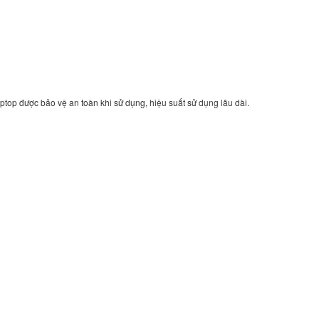
Sạc Adapter Laptop
VivoBook Flip TP5
350.
ptop được bảo vệ an toàn khi sử dụng, hiệu suất sử dụng lâu dài.
Sạc Adapter Laptop
VivoBook Flip TP51
350.
Sạc Adapter Laptop
X507MA-DS01
350.
Sạc Adapter Laptop
X507MA
389.