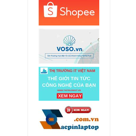
 Asus
10UA
000 đ
 Asus
0U
000 đ
 Asus
000 đ
 Asus
998 đ