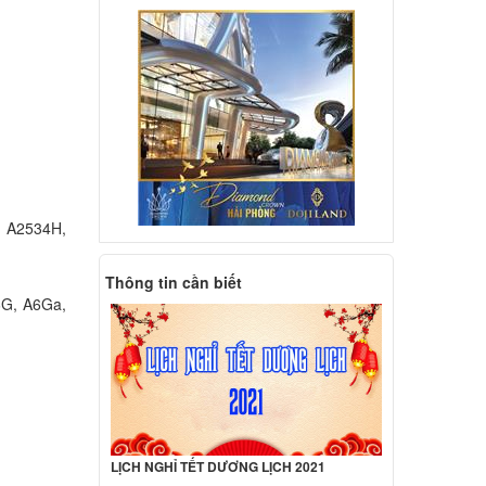
 Asus
000 đ
 Asus
000 đ
 Asus
 A2534H,
000 đ
Thông tin cần biết
6G, A6Ga,
 Asus
000 đ
 Asus
LỊCH NGHỈ TẾT DƯƠNG LỊCH 2021
000 đ