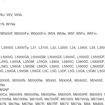
Sạc Adapter Laptop
V6J, V6V, V6Va
GL503V 180W 9.23
849.
W1N, W1Na
F, W5000F, W5000Fe, W5000Fm, W5A, W5Ae, W5F, W5Fe, W5Fm
Sạc Adapter Laptop
GL503VD 180W 9.2
849.
 L3000S, L3000Tp, L31, L3100, L32, L3200, L34, L3400, L35, L350
F, L5000G, L5000GA, L5000GM, L5000GX, L5500C, L5500D, L5500DF
L55G, L55GA, L55GM, L55GX, L5800, L5800C, L5800D, L5800DF,
Sạc Adapter Laptop
L58G, L58GA, L58GM, L58GX, L5900, L5900C, L5900D, L5900DF,
GL503VM 180W 9.2
9G, L59GA, L59GM, L59GX, L5C, L5D, L5DF, L5G, L5GA, L5GM, L5G
849.
M2000E, M2000N, M2000Ne, M2400, M2400A, M2400C, M2400E,
2Ne
Sạc Adapter Laptop
, M3NP
K53JS 90W
00Ce, M6000N, M6000Na, M6000Ne, M6000R, M6000RF, M6000V, 
249.
6700Na, M6700Ne, M6700R, M6700RF, M6700V, M6700Va, M6706H,
67N, M67Na, M67Ne, M67R, M67RF, M67V, M67Va, M68, M6800,