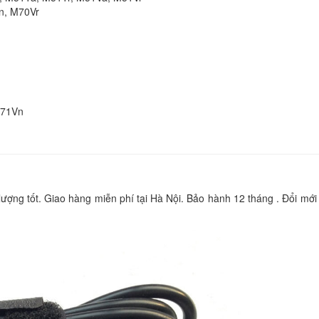
n, M70Vr
289.
Sạc laptop Asus Ee
1005PE
289.
X71Vn
Sạc Adapter Asus 
150CH B for Asus 
Gaming FX505 FX5
950.
ng tốt. Giao hàng miễn phí tại Hà Nội. Bảo hành 12 tháng . Đổi mới 
Sạc Adapter Asus 
180TB H for ASUS 
Zephyrus G14 GA40
HA258R
Li
Sạc Adapter ASUS
20.0V AC Adapter fo