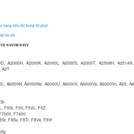
Sạc Adapter Laptop
X507M
350.
o hàng siêu tốc trong 30 phút.
Sạc Adapter Laptop
ài hà nội.
X80H
249.
5VD K45VM K45V
Sạc Adapter Laptop
0G, A2000H, A2000K, A2000L, A2000S, A2000T, A2508H, A2514H,
X80L
, A2T
249.
0L, A6000N, A6000Ne, A6000U, A6000V, A6000Va, A6000Vc, A65, A
Sạc Adapter Laptop
X80S
3Sr
249.
L, F5Sr, F5V, F5VL, F5Z
 F7000, F7400
Sr, F8Sv, F8Tr, F8Va, F8Vr
Sạc Adapter Laptop
Gaming FX705GD
9Sg
849.