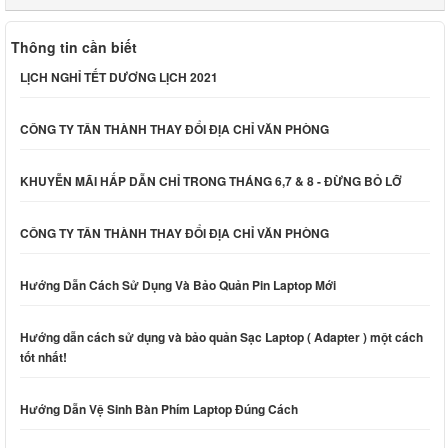
Thông tin cần biết
LỊCH NGHỈ TẾT DƯƠNG LỊCH 2021
CÔNG TY TÂN THÀNH THAY ĐỔI ĐỊA CHỈ VĂN PHÒNG
KHUYỄN MÃI HẤP DẪN CHỈ TRONG THÁNG 6,7 & 8 - ĐỪNG BỎ LỠ
CÔNG TY TÂN THÀNH THAY ĐỔI ĐỊA CHỈ VĂN PHÒNG
Hướng Dẫn Cách Sử Dụng Và Bảo Quản Pin Laptop Mới
Hướng dẫn cách sử dụng và bảo quản Sạc Laptop ( Adapter ) một cách
tốt nhất!
Hướng Dẫn Vệ Sinh Bàn Phím Laptop Đúng Cách