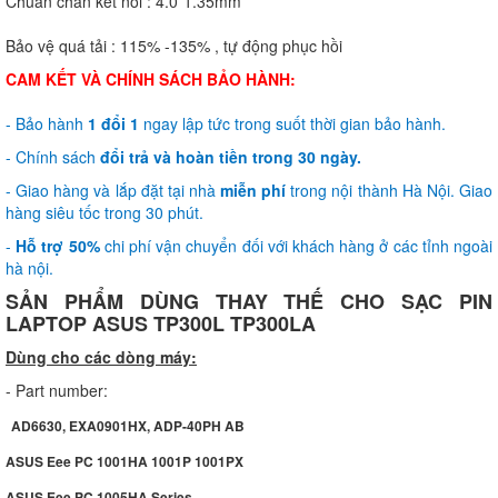
Chuẩn chân kết nối : 4.0*1.35mm
Bảo vệ quá tải : 115% -135% , tự động phục hồi
CAM KẾT VÀ CHÍNH SÁCH BẢO HÀNH:
- Bảo hành
1 đổi 1
ngay lập tức trong suốt thời gian bảo hành.
- Chính sách
đổi trả và hoàn tiền trong 30 ngày.
- Giao hàng và lắp đặt tại nhà
miễn phí
trong nội thành Hà Nội. Giao
hàng siêu tốc trong 30 phút.
-
Hỗ trợ 50%
chi phí vận chuyển đối với khách hàng ở các tỉnh ngoài
hà nội.
SẢN PHẨM DÙNG THAY THẾ CHO SẠC PIN
LAPTOP ASUS TP300L TP300LA
Dùng cho các dòng máy:
- Part number:
AD6630, EXA0901HX, ADP-40PH AB
ASUS Eee PC 1001HA 1001P 1001PX
ASUS Eee PC 1005HA Series