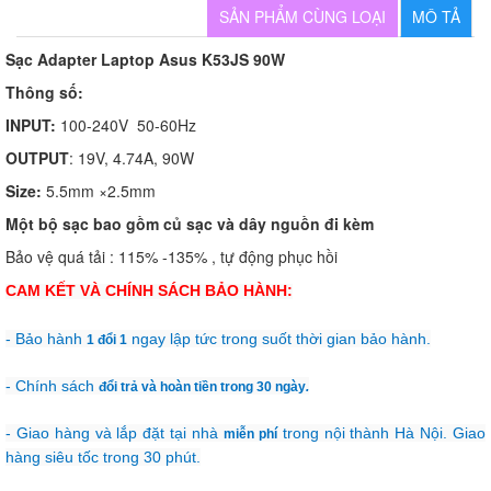
SẢN PHẨM CÙNG LOẠI
MÔ TẢ
Sạc Adapter Laptop Asus K53JS 90W
Thông số:
INPUT:
100-240V 50-60Hz
OUTPUT
: 19V, 4.74A, 90W
Size:
5.5mm ×2.5mm
Một bộ sạc bao gồm củ sạc và dây nguồn đi kèm
Bảo vệ quá tải : 115% -135% , tự động phục hồi
CAM KẾT VÀ CHÍNH SÁCH BẢO HÀNH:
- Bảo hành
ngay lập tức trong suốt thời gian bảo hành.
1 đổi 1
- Chính sách
đổi trả và hoàn tiền trong 30 ngày
.
- Giao hàng và lắp đặt tại nhà
trong nội thành Hà Nội. Giao
miễn phí
hàng siêu tốc trong 30 phút.