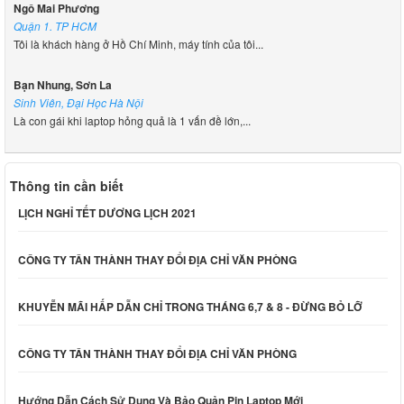
Ngô Mai Phương
Quận 1. TP HCM
Tôi là khách hàng ở Hồ Chí Minh, máy tính của tôi...
Bạn Nhung, Sơn La
Sinh Viên, Đại Học Hà Nội
Là con gái khi laptop hỏng quả là 1 vấn đề lớn,...
Thông tin cần biết
LỊCH NGHỈ TẾT DƯƠNG LỊCH 2021
CÔNG TY TÂN THÀNH THAY ĐỔI ĐỊA CHỈ VĂN PHÒNG
KHUYỄN MÃI HẤP DẪN CHỈ TRONG THÁNG 6,7 & 8 - ĐỪNG BỎ LỠ
CÔNG TY TÂN THÀNH THAY ĐỔI ĐỊA CHỈ VĂN PHÒNG
Hướng Dẫn Cách Sử Dụng Và Bảo Quản Pin Laptop Mới