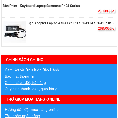
Bàn Phím - Keyboard Laptop Samsung R408 Series
249.000 đ
Sạc Adapter Laptop Asus Eee PC 1015PEM 1015PE 1015
289.000 đ
hermes handbags outlet online
CHÍNH SÁCH CHUNG
Cam Kết và Điều Kiện Bảo Hành
Bảo mật thông tin
Chính sách đổi, trả hàng
Quy định thanh toán, giao hàng
TRỢ GIÚP MUA HÀNG ONLINE
Hướng dẫn đặt mua hàng online
Tài khoản ngân hàng