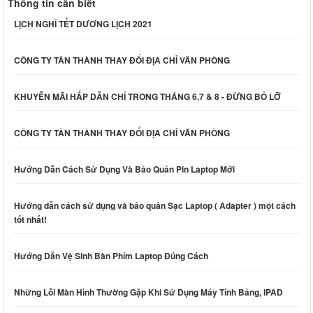
Thông tin cần biết
LỊCH NGHỈ TẾT DƯƠNG LỊCH 2021
CÔNG TY TÂN THÀNH THAY ĐỔI ĐỊA CHỈ VĂN PHÒNG
KHUYỄN MÃI HẤP DẪN CHỈ TRONG THÁNG 6,7 & 8 - ĐỪNG BỎ LỠ
CÔNG TY TÂN THÀNH THAY ĐỔI ĐỊA CHỈ VĂN PHÒNG
Hướng Dẫn Cách Sử Dụng Và Bảo Quản Pin Laptop Mới
Hướng dẫn cách sử dụng và bảo quản Sạc Laptop ( Adapter ) một cách
tốt nhất!
Hướng Dẫn Vệ Sinh Bàn Phím Laptop Đúng Cách
Những Lỗi Màn Hình Thường Gặp Khi Sử Dụng Máy Tính Bảng, IPAD