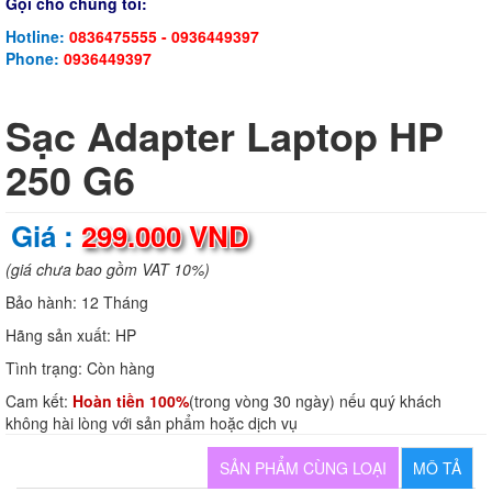
Gọi cho chúng tôi:
Hotline:
0836475555 - 0936449397
Phone:
0936449397
Sạc Adapter Laptop HP
250 G6
Giá :
299.000 VND
(giá chưa bao gồm VAT 10%)
Bảo hành:
12 Tháng
Hãng sản xuất:
HP
Tình trạng:
Còn hàng
Cam kết:
Hoàn tiền 100%
(trong vòng 30 ngày) nếu quý khách
không hài lòng với sản phẩm hoặc dịch vụ
SẢN PHẨM CÙNG LOẠI
MÔ TẢ