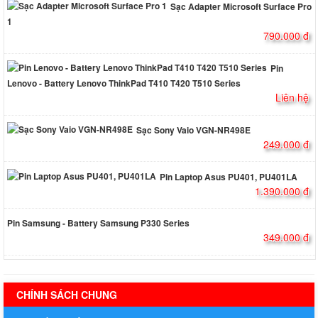
Sạc Adapter Microsoft Surface Pro
1
790.000 đ
Pin
Lenovo - Battery Lenovo ThinkPad T410 T420 T510 Series
Liên hệ
Sạc Sony Vaio VGN-NR498E
249.000 đ
Pin Laptop Asus PU401, PU401LA
1.390.000 đ
Pin Samsung - Battery Samsung P330 Series
349.000 đ
hermes handbags outlet online
CHÍNH SÁCH CHUNG