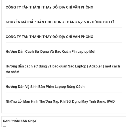
CÔNG TY TÂN THÀNH THAY ĐỔI ĐỊA CHỈ VĂN PHÒNG
KHUYỄN MÃI HẤP DẪN CHỈ TRONG THÁNG 6,7 & 8 - ĐỪNG BỎ LỠ
CÔNG TY TÂN THÀNH THAY ĐỔI ĐỊA CHỈ VĂN PHÒNG
Hướng Dẫn Cách Sử Dụng Và Bảo Quản Pin Laptop Mới
Hướng dẫn cách sử dụng và bảo quản Sạc Laptop ( Adapter ) một cách
tốt nhất!
Hướng Dẫn Vệ Sinh Bàn Phím Laptop Đúng Cách
Những Lỗi Màn Hình Thường Gặp Khi Sử Dụng Máy Tính Bảng, IPAD
SẢN PHẨM BÁN CHẠY