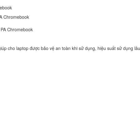
mebook
Sạc Adapter Laptop
ZenBook UX3410U
PA Chromebook
UX3410UQ UX3410
350.
1PA Chromebook
Sạc Adapter Laptop
VivoBook F510UA
iúp cho laptop được bảo vệ an toàn khi sử dụng, hiệu suất sử dụng lâu
350.
Sạc Adapter Laptop
VivoBook X540
350.
Sạc Adapter Laptop
VivoBook X540SA
350.
Sạc Adapter Laptop