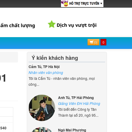
 Asus
ên hệ
503VD-
[0]
0
000 đ
Ý kiến khách hàng
R540S
Cẩm Tú, TP Hà Nội
000 đ
01
Nhân viên văn phòng
Tôi là Cẩm Tú - nhân viên văn phòng, mọi
công...
R540SA
Anh Tú, TP Hải Phòng
000 đ
Giảng Viên ĐH Hải Phòng
Tôi biết đến Công ty Tân
Thành tại số 20, ngõ 95...
R540
000 đ
Ngô Mai Phương