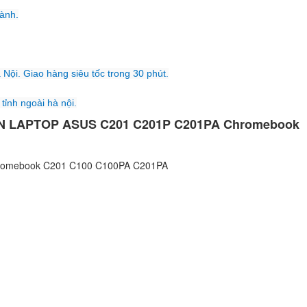
Vivobook X200M
hành.
350.
Sạc Adapter Laptop
 Nội. Giao hàng siêu tốc trong 30 phút.
Vivobook X200MA
350.
tỉnh ngoài hà nội.
N LAPTOP ASUS C201 C201P C201PA Chromebook
Sạc Adapter Laptop
VivoBook Flip TP5
350.
Chromebook C201 C100 C100PA C201PA
Sạc Adapter Laptop
VivoBook Flip TP51
350.
Sạc Adapter Laptop
X507MA-DS01
350.