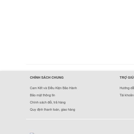
hermes handbags outlet online
CHÍNH SÁCH CHUNG
TRỢ GIÚ
Cam Kết và Điều Kiện Bảo Hành
Hướng dẫn
Bảo mật thông tin
Tài khoản
Chính sách đổi, trả hàng
Quy định thanh toán, giao hàng