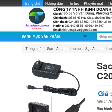
Trang chủ
Hướng dẫn
Tin tức
Khuyến mại
Th
DANH MỤC SẢN PHẨM
Trang chủ
/
Sạc - Adapter Laptop
/
Sạc Adapter La
Sạc
C2
Giá 
(giá chư
Bảo hàn