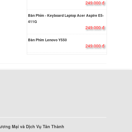
249.000 đ
Bàn Phím - Keyboard Laptop Acer Aspire E5-
 Asus
411G
249.000 đ
000 đ
Bàn Phím Lenovo Y550
249.000 đ
 Asus
000 đ
 Asus
000 đ
43S
4.74A
000 đ
ương Mại và Dịch Vụ Tân Thành