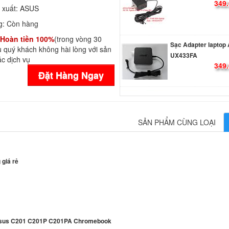
 xuất:
ASUS
g:
Còn hàng
Sạc Adapter laptop
Hoàn tiền 100%
(trong vòng 30
UX433FA
 quý khách không hài lòng với sản
349.
c dịch vụ
Đặt Hàng Ngay
Sạc Adapter Laptop
ZenBook Pro UX58
790.
SẢN PHẨM CÙNG LOẠI
Sạc Adapter Laptop
ZenBook 13 UX331
349.
giá rẻ
Sạc Adapter Laptop
ZenBook 13 UX331
349.
sus C201 C201P C201PA Chromebook