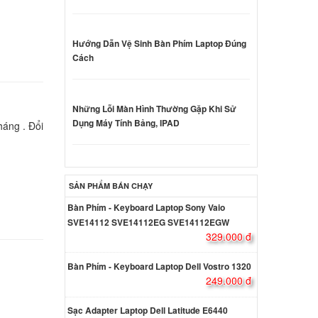
 Asus
000 đ
Hướng Dẫn Vệ Sinh Bàn Phím Laptop Đúng
Cách
 Asus
000 đ
Những Lỗi Màn Hình Thường Gặp Khi Sử
Dụng Máy Tính Bảng, IPAD
áng . Đổi
 Asus
A
000 đ
SẢN PHẨM BÁN CHẠY
Bàn Phím - Keyboard Laptop Sony Vaio
 Asus
SVE14112 SVE14112EG SVE14112EGW
3A
329.000 đ
000 đ
Bàn Phím - Keyboard Laptop Dell Vostro 1320
249.000 đ
 Asus
3A
Sạc Adapter Laptop Dell Latitude E6440
000 đ