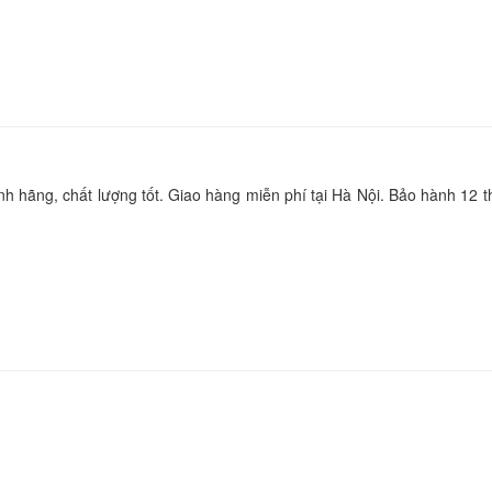
Sạc Adapter Laptop
X80S
249.
Sạc Adapter Laptop
Gaming FX705GD
849.
ãng, chất lượng tốt. Giao hàng miễn phí tại Hà Nội. Bảo hành 12 th
Sạc Adapter Laptop
GL503V 180W 9.23
849.
Sạc Adapter Laptop
GL503VD 180W 9.2
849.
Sạc Adapter Laptop
GL503VM 180W 9.2
849.