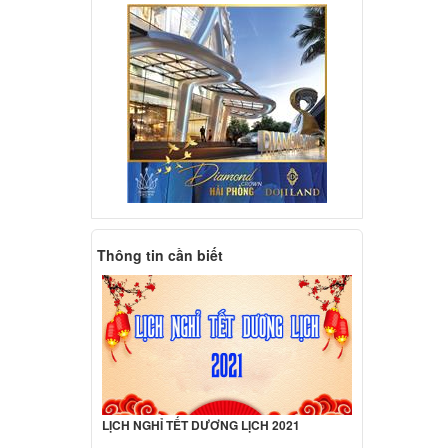
000 đ
 Asus
000 đ
 Asus
10UA
000 đ
Thông tin cần biết
 Asus
0U
000 đ
 Asus
LỊCH NGHỈ TẾT DƯƠNG LỊCH 2021
000 đ