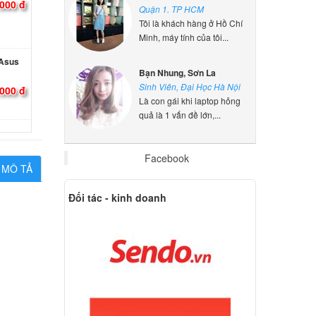
Quận 1. TP HCM
Tôi là khách hàng ở Hồ Chí
Minh, máy tính của tôi...
 Asus
Bạn Nhung, Sơn La
000 đ
Sinh Viên, Đại Học Hà Nội
Là con gái khi laptop hỏng
quả là 1 vấn đề lớn,...
 Asus
0GD
000 đ
Facebook
MÔ TẢ
 Asus
Đối tác - kinh doanh
UN
000 đ
 Asus
U
000 đ