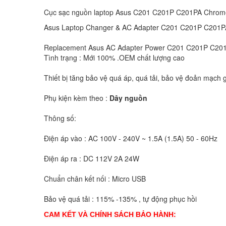
Cục sạc nguồn laptop Asus C201 C201P C201PA Chro
Asus Laptop Changer & AC Adapter C201 C201P C201
Replacement Asus AC Adapter Power C201 C201P C20
Tình trạng : Mới 100% .OEM chất lượng cao
Thiết bị tăng bảo vệ quá áp, quá tải, bảo vệ đoản mạch g
Phụ kiện kèm theo :
Dây nguồn
Thông số:
Điện áp vào : AC 100V - 240V ~ 1.5A (1.5A) 50 - 60Hz
Điện áp ra : DC 112V 2A 24W
Chuẩn chân kết nối : Micro USB
Bảo vệ quá tải : 115% -135% , tự động phục hồi
CAM KẾT VÀ CHÍNH SÁCH BẢO HÀNH: