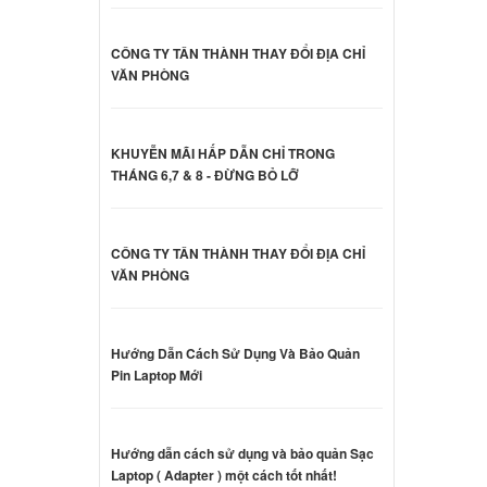
 Asus
CÔNG TY TÂN THÀNH THAY ĐỔI ĐỊA CHỈ
VĂN PHÒNG
998 đ
KHUYỄN MÃI HẤP DẪN CHỈ TRONG
 Asus
THÁNG 6,7 & 8 - ĐỪNG BỎ LỠ
000 đ
CÔNG TY TÂN THÀNH THAY ĐỔI ĐỊA CHỈ
 Asus
VĂN PHÒNG
000 đ
Hướng Dẫn Cách Sử Dụng Và Bảo Quản
Pin Laptop Mới
 Asus
000 đ
Hướng dẫn cách sử dụng và bảo quản Sạc
Laptop ( Adapter ) một cách tốt nhất!