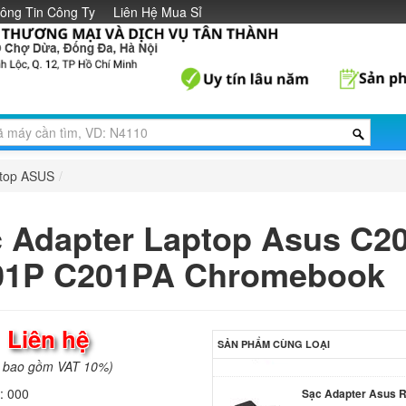
ông Tin Công Ty
Liên Hệ Mua Sỉ
Sạc Adapter Laptop
PA-1750-29
Li
Sạc laptop Asus FX
WH51
690.
ptop ASUS
/
Sạc Adapter Asus 
349.
 Adapter Laptop Asus C2
01P C201PA Chromebook
Sạc Adapter Asus 
349.
:
Liên hệ
SẢN PHẨM CÙNG LOẠI
a bao gồm VAT 10%)
Sạc Adapter Asus 
h:
000
349.