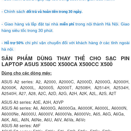
- Chính sách
đổi trả và hoàn tiền trong 30 ngày
.
- Giao hàng và lắp đặt tại nhà
trong nội thành Hà Nội. Giao
miễn phí
hàng siêu tốc trong 30 phút.
-
chi phí vận chuyển đối với khách hàng ở các tỉnh ngoài
Hỗ trợ 50%
hà nội.
SẢN PHẨM DÙNG THAY THẾ CHO SẠC PIN
LAPTOP ASUS X500C X500CA X500CC X500
Dùng cho các dòng máy:
ASUS A2 series: A2, A2000, A2000C, A2000D, A2000G, A2000H,
A2000K, A2000L, A2000S, A2000T, A2508H, A2514H, A2534H,
A2540H, A27, A28, A2C, A2D, A2G, A2H, A2K, A2L, A2S, A2T
ASUS A3 series: A3E, A3H, A3VP
ASUS A6 series: A6, A6000G, A6000Ga, A6000K, A6000L, A6000N,
A6000Ne, A6000U, A6000V, A6000Va, A6000Vc, A65, A6G, A6Ga,
A6K, A6L, A6N, A6Ne, A6U, A6V, A6Va, A6Vc
ASUS A8 series: A8F