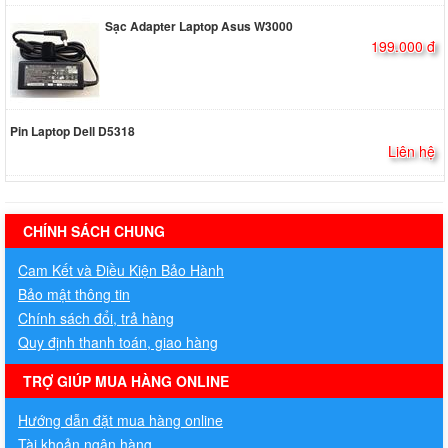
Sạc Adapter Laptop Asus W3000
199.000 đ
Pin Laptop Dell D5318
Liên hệ
hermes handbags outlet online
CHÍNH SÁCH CHUNG
Cam Kết và Điều Kiện Bảo Hành
Bảo mật thông tin
Chính sách đổi, trả hàng
Quy định thanh toán, giao hàng
TRỢ GIÚP MUA HÀNG ONLINE
Hướng dẫn đặt mua hàng online
Tài khoản ngân hàng