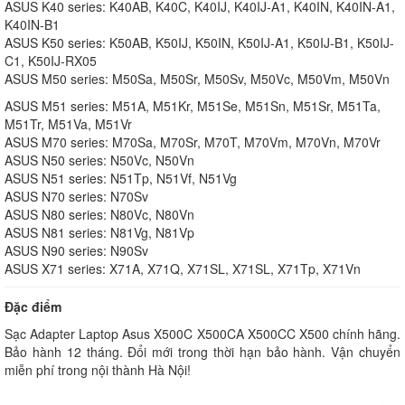
ASUS K40 series: K40AB, K40C, K40IJ, K40IJ-A1, K40IN, K40IN-A1,
K40IN-B1
ASUS K50 series: K50AB, K50IJ, K50IN, K50IJ-A1, K50IJ-B1, K50IJ-
C1, K50IJ-RX05
ASUS M50 series: M50Sa, M50Sr, M50Sv, M50Vc, M50Vm, M50Vn
ASUS M51 series: M51A, M51Kr, M51Se, M51Sn, M51Sr, M51Ta,
M51Tr, M51Va, M51Vr
ASUS M70 series: M70Sa, M70Sr, M70T, M70Vm, M70Vn, M70Vr
ASUS N50 series: N50Vc, N50Vn
ASUS N51 series: N51Tp, N51Vf, N51Vg
ASUS N70 series: N70Sv
ASUS N80 series: N80Vc, N80Vn
ASUS N81 series: N81Vg, N81Vp
ASUS N90 series: N90Sv
ASUS X71 series: X71A, X71Q, X71SL, X71SL, X71Tp, X71Vn
Đặc điểm
Sạc Adapter Laptop Asus X500C X500CA X500CC X500 chính hãng.
Bảo hành 12 tháng. Đổi mới trong thời hạn bảo hành. Vận chuyển
miễn phí trong nội thành Hà Nội!