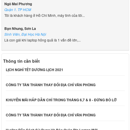
Ngô Mai Phương
Quận 1. TP HCM
Tôi là khách hàng ở Hồ Chí Minh, máy tính của tôi...
Bạn Nhung, Sơn La
Sinh Viên, Đại Học Hà Nội
Là con gái khi laptop hỏng quả là 1 vấn đề lớn,...
Thông tin cần biết
LỊCH NGHỈ TẾT DƯƠNG LỊCH 2021
CÔNG TY TÂN THÀNH THAY ĐỔI ĐỊA CHỈ VĂN PHÒNG
KHUYỄN MÃI HẤP DẪN CHỈ TRONG THÁNG 6,7 & 8 - ĐỪNG BỎ LỠ
CÔNG TY TÂN THÀNH THAY ĐỔI ĐỊA CHỈ VĂN PHÒNG