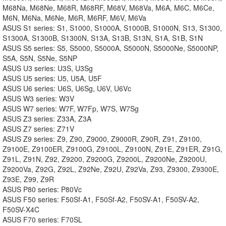
M68Na, M68Ne, M68R, M68RF, M68V, M68Va, M6A, M6C, M6Ce,
M6N, M6Na, M6Ne, M6R, M6RF, M6V, M6Va
ASUS S1 series: S1, S1000, S1000A, S1000B, S1000N, S13, S1300,
S1300A, S1300B, S1300N, S13A, S13B, S13N, S1A, S1B, S1N
ASUS S5 series: S5, S5000, S5000A, S5000N, S5000Ne, S5000NP,
S5A, S5N, S5Ne, S5NP
ASUS U3 series: U3S, U3Sg
ASUS U5 series: U5, U5A, U5F
ASUS U6 series: U6S, U6Sg, U6V, U6Vc
ASUS W3 series: W3V
ASUS W7 series: W7F, W7Fp, W7S, W7Sg
ASUS Z3 series: Z33A, Z3A
ASUS Z7 series: Z71V
ASUS Z9 series: Z9, Z90, Z9000, Z9000R, Z90R, Z91, Z9100,
Z9100E, Z9100ER, Z9100G, Z9100L, Z9100N, Z91E, Z91ER, Z91G,
Z91L, Z91N, Z92, Z9200, Z9200G, Z9200L, Z9200Ne, Z9200U,
Z9200Va, Z92G, Z92L, Z92Ne, Z92U, Z92Va, Z93, Z9300, Z9300E,
Z93E, Z99, Z9R
ASUS P80 series: P80Vc
ASUS F50 series: F50Sf-A1, F50Sf-A2, F50SV-A1, F50SV-A2,
F50SV-X4C
ASUS F70 series: F70SL