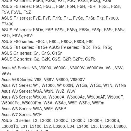
ASUS F3 series: F3Ka, F3Ke, F3L, F3Q, F3Sa, F3Sg, F3Sr
ASUS F5 series: F5C, F5GL, F5M, F5N, F5R, F5RI, F5SL, F5Sr,
F5V, F5VL, F5Z
ASUS F7 series: F7E, F7F, F7Kr, F7L, F7Se, F7Sr, F7z, F7000,
F7400
ASUS F8 series: F8Dc, F8P, F8Sa, F8Sg, F8Sn, F8Sp, F8Sr, F8Sv,
F8Tr, F8Va, F8Vr
ASUS F80 series: F80Cr, F80L, F80Q, F80S, F80
ASUS F81 series: F81Se ASUS F9 series: F9Dc, F9S, F9Sg
ASUS G1 series: G1, G1S, G1Sn
ASUS G2 series: G2, G2K, G2S, G2P, G2Pc, G2Pb
Asus V6 Series: V6, V6000, V6000J, V6000V, V6000Va, V6J, V6V,
V6Va
Asus V68 Series: V68, V68V, V6800, V6800V
Asus W1 Series: W1, W1000, W1000N, W1Ga, W1Gc, W1N, W1Na
Asus W3 Series: W3A, W3N, W3Z, W3V
Asus W5 Series: W5000, W5000A, W5000Ae, W5000AF, W5000F,
W5000Fe, W5000Fm, W5A, W5Ae, W5F, W5Fe, W5Fm
Asus W6 Series: W6A, W6F, W6FP
Asus W7 Series: W7F
ASUS L3 series: L3, L3000, L3000C, L3000D, L3000H, L3000S,
L3000Tp, L31, L3100, L32, L3200, L34, L3400, L35, L3500, L3800,