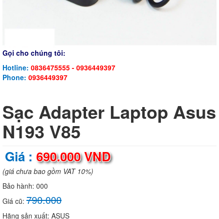
Gọi cho chúng tôi:
Hotline:
0836475555 - 0936449397
Phone:
0936449397
Sạc Adapter Laptop Asus
N193 V85
Giá :
690.000 VND
(giá chưa bao gồm VAT 10%)
Bảo hành:
000
790.000
Giá cũ:
Hãng sản xuất:
ASUS