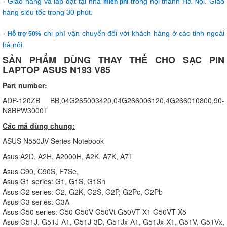
- Giao hàng và lắp đặt tại nhà
trong nội thành Hà Nội. Giao
miễn phí
hàng siêu tốc trong 30 phút.
-
chi phí vận chuyển đối với khách hàng ở các tỉnh ngoài
Hỗ trợ 50%
hà nội.
SẢN PHẨM DÙNG THAY THẾ CHO SẠC PIN
LAPTOP ASUS N193 V85
Part number:
ADP-120ZB BB,04G265003420,04G266006120,4G266010800,90-
N8BPW3000T
Các mã dùng chung:
ASUS N550JV Series Notebook
Asus A2D, A2H, A2000H, A2K, A7K, A7T
Asus C90, C90S, F7Se,
Asus G1 series: G1, G1S, G1Sn
Asus G2 series: G2, G2K, G2S, G2P, G2Pc, G2Pb
Asus G3 series: G3A
Asus G50 series: G50 G50V G50Vt G50VT-X1 G50VT-X5
Asus G51J, G51J-A1, G51J-3D, G51Jx-A1, G51Jx-X1, G51V, G51Vx,