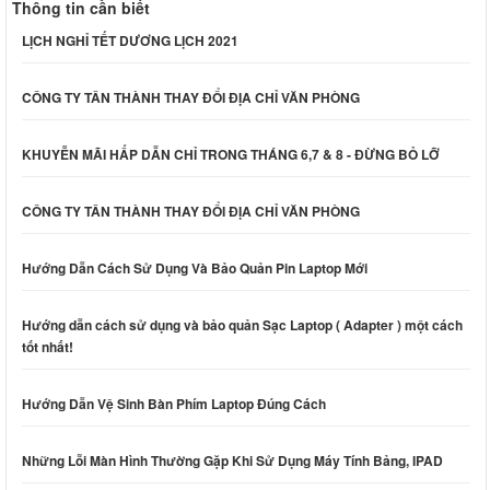
Thông tin cần biết
LỊCH NGHỈ TẾT DƯƠNG LỊCH 2021
CÔNG TY TÂN THÀNH THAY ĐỔI ĐỊA CHỈ VĂN PHÒNG
KHUYỄN MÃI HẤP DẪN CHỈ TRONG THÁNG 6,7 & 8 - ĐỪNG BỎ LỠ
CÔNG TY TÂN THÀNH THAY ĐỔI ĐỊA CHỈ VĂN PHÒNG
Hướng Dẫn Cách Sử Dụng Và Bảo Quản Pin Laptop Mới
Hướng dẫn cách sử dụng và bảo quản Sạc Laptop ( Adapter ) một cách
tốt nhất!
Hướng Dẫn Vệ Sinh Bàn Phím Laptop Đúng Cách
Những Lỗi Màn Hình Thường Gặp Khi Sử Dụng Máy Tính Bảng, IPAD