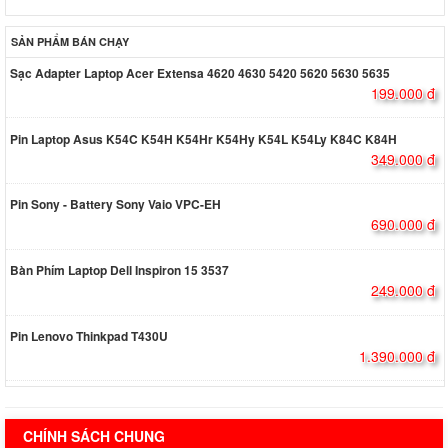
SẢN PHẨM BÁN CHẠY
Sạc Adapter Laptop Acer Extensa 4620 4630 5420 5620 5630 5635
199.000 đ
Pin Laptop Asus K54C K54H K54Hr K54Hy K54L K54Ly K84C K84H
349.000 đ
Pin Sony - Battery Sony Vaio VPC-EH
690.000 đ
Bàn Phím Laptop Dell Inspiron 15 3537
249.000 đ
Pin Lenovo Thinkpad T430U
1.390.000 đ
hermes handbags outlet online
CHÍNH SÁCH CHUNG