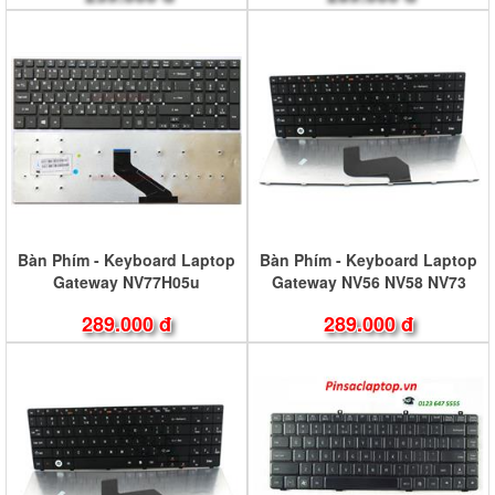
Bàn Phím - Keyboard Laptop
Bàn Phím - Keyboard Laptop
Gateway NV77H05u
Gateway NV56 NV58 NV73
NV57H13u NV55S17U
NV78
289.000 đ
289.000 đ
NV57H77u Series