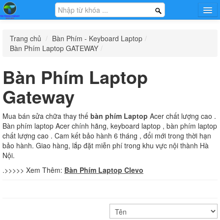
Trang chủ
Trang chủ
/
Bàn Phím - Keyboard Laptop
/
Hướng dẫn
Bàn Phím Laptop GATEWAY
/
Tin tức
Khuyến mại
Bàn Phím Laptop
Sạc - Adapter Laptop
Pin - Battery Laptop
Bàn Phím - Keyboard
Thông Tin Công Ty
Laptop
Gateway
Liên Hệ Mua Sỉ
Mua bán sửa chữa thay thế
bàn phím Laptop
Acer chất lượng cao .
Bàn phím laptop Acer chính hãng, keyboard laptop , bàn phím laptop
chất lượng cao . Cam kết bảo hành 6 tháng , đổi mới trong thời hạn
Màn Hình - LCD Laptop
Phụ Kiện Laptop Khác
Laptop Cũ
bảo hành. Giao hàng, lắp đặt miễn phí trong khu vực nội thành Hà
Nội.
.>>>>> Xem Thêm:
Bàn Phím Laptop Clevo
Phụ Kiện - Game Gear
Dịch Vụ
Tin Tức Khuyến Mại