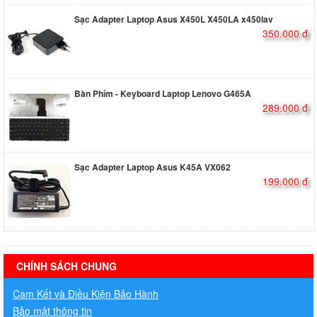
Sạc Adapter Laptop Asus X450L X450LA x450lav
350.000 đ
Bàn Phím - Keyboard Laptop Lenovo G465A
289.000 đ
Sạc Adapter Laptop Asus K45A VX062
199.000 đ
hermes handbags outlet online
CHÍNH SÁCH CHUNG
Cam Kết và Điều Kiện Bảo Hành
Bảo mật thông tin