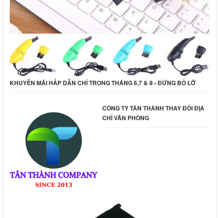
KHUYỄN MÃI HẤP DẪN CHỈ TRONG THÁNG 6,7 & 8 - ĐỪNG BỎ LỠ
CÔNG TY TÂN THÀNH THAY ĐỔI ĐỊA
CHỈ VĂN PHÒNG