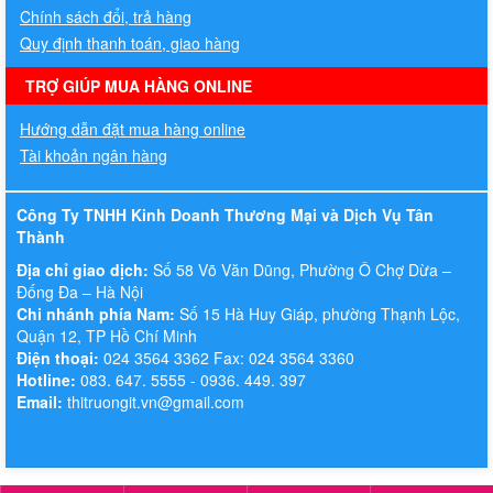
Chính sách đổi, trả hàng
Quy định thanh toán, giao hàng
TRỢ GIÚP MUA HÀNG ONLINE
Hướng dẫn đặt mua hàng online
Tài khoản ngân hàng
Công Ty TNHH Kinh Doanh Thương Mại và Dịch Vụ Tân
Thành
Địa chỉ giao dịch:
Số 58 Võ Văn Dũng, Phường Ô Chợ Dừa –
Đống Đa – Hà Nội
Chi nhánh phía Nam:
Số 15 Hà Huy Giáp, phường Thạnh Lộc,
Quận 12, TP Hồ Chí Minh
Điện thoại:
024 3564 3362 Fax: 024 3564 3360
Hotline:
083. 647. 5555 - 0936. 449. 397
Email:
thitruongit.vn@gmail.com