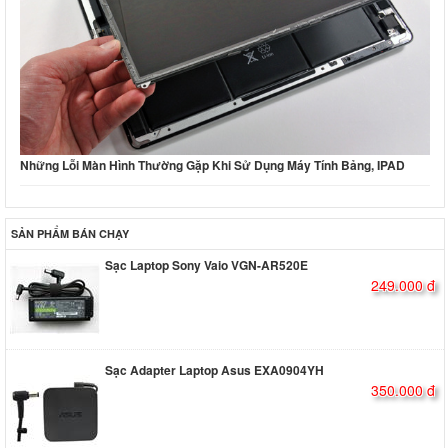
Những Lỗi Màn Hình Thường Gặp Khi Sử Dụng Máy Tính Bảng, IPAD
SẢN PHẨM BÁN CHẠY
Sạc Laptop Sony Vaio VGN-AR520E
249.000 đ
Sạc Adapter Laptop Asus EXA0904YH
350.000 đ