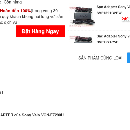
g:
Còn hàng
Sạc Adapter Sony V
Hoàn tiền 100%
(trong vòng 30
SVF1521C2EW
 quý khách không hài lòng với sản
249.
c dịch vụ
Đặt Hàng Ngay
Sạc Adapter Sony V
SVF1521C5E
249.
SẢN PHẨM CÙNG LOẠI
Sạc Adapter Laptop
Vaio SVF153B1GL
249.
1L
Sạc Adapter Laptop
Vaio SVF153B1QL
249.
APTER của Sony Vaio VGN-FZ290U
Sạc Adapter Laptop