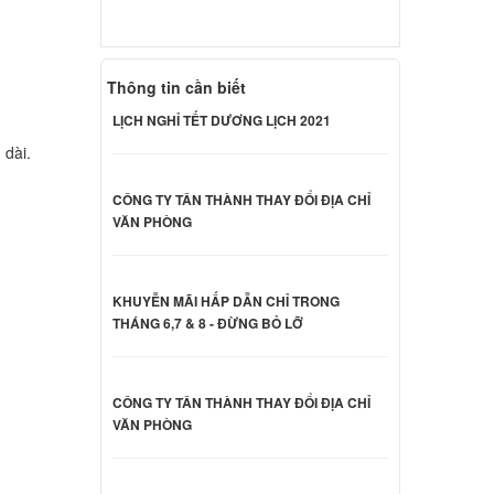
000 đ
Thông tin cần biết
 Sony
LỊCH NGHỈ TẾT DƯƠNG LỊCH 2021
000 đ
 dài.
CÔNG TY TÂN THÀNH THAY ĐỔI ĐỊA CHỈ
 Sony
VĂN PHÒNG
000 đ
KHUYỄN MÃI HẤP DẪN CHỈ TRONG
 Sony
THÁNG 6,7 & 8 - ĐỪNG BỎ LỠ
000 đ
CÔNG TY TÂN THÀNH THAY ĐỔI ĐỊA CHỈ
VĂN PHÒNG
CB23FX
000 đ