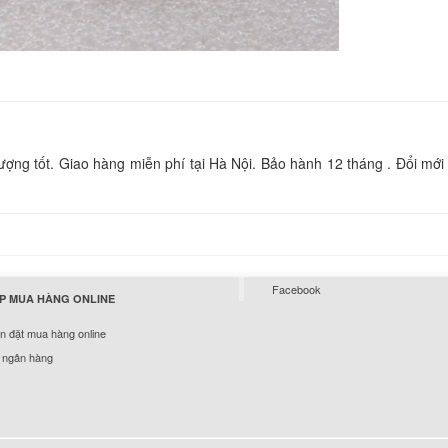
850.
Sạc Laptop Sony Va
F370
249.
Sạc Laptop Sony Va
g tốt. Giao hàng miễn phí tại Hà Nội. Bảo hành 12 tháng . Đổi mới 
700
249.
Sạc Laptop Sony Va
7A1L
Facebook
249.
P MUA HÀNG ONLINE
 đặt mua hàng online
 ngân hàng
Sạc Laptop Sony Va
F340
249.