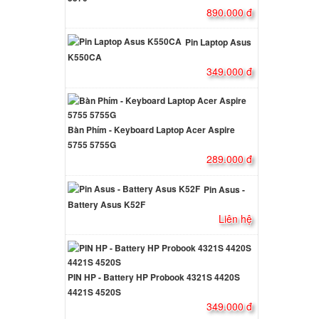
890.000 đ
ên hệ
Pin Laptop Asus
K550CA
 Sony
349.000 đ
000 đ
Bàn Phím - Keyboard Laptop Acer Aspire
io
5755 5755G
ng USB
289.000 đ
000 đ
Pin Asus -
Battery Asus K52F
io
Liên hệ
000 đ
PIN HP - Battery HP Probook 4321S 4420S
io
4421S 4520S
Đầu
349.000 đ