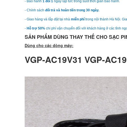
- Bảo hành
1 đổi 1
ngay lập tức trong suốt thời gian bảo hành.
- Chính sách
đổi trả và hoàn tiền trong 30 ngày.
- Giao hàng và lắp đặt tại nhà
miễn phí
trong nội thành Hà Nội. Gia
-
Hỗ trợ 50%
chi phí vận chuyển đối với khách hàng ở các tỉnh ngo
SẢN PHẨM DÙNG THAY THẾ CHO SẠC PIN
Dùng cho các dòng máy:
VGP-AC19V31 VGP-AC19V