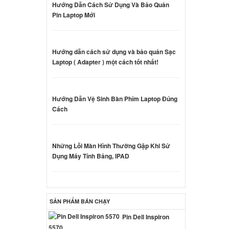
Hướng Dẫn Cách Sử Dụng Và Bảo Quản
Pin Laptop Mới
CB25FX
000 đ
Hướng dẫn cách sử dụng và bảo quản Sạc
Laptop ( Adapter ) một cách tốt nhất!
000 đ
Hướng Dẫn Vệ Sinh Bàn Phím Laptop Đúng
Cách
 Sony
0W
000 đ
Những Lỗi Màn Hình Thường Gặp Khi Sử
Dụng Máy Tính Bảng, IPAD
 Sony
0W
ên hệ
SẢN PHẨM BÁN CHẠY
Pin Dell Inspiron
 Sony
5570