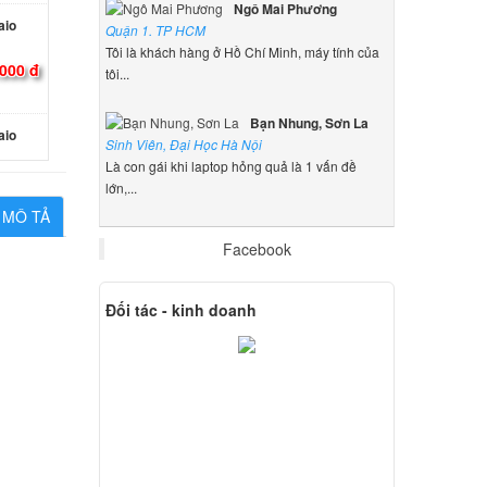
Ngô Mai Phương
aio
Quận 1. TP HCM
Tôi là khách hàng ở Hồ Chí Minh, máy tính của
000 đ
tôi...
Bạn Nhung, Sơn La
aio
Sinh Viên, Đại Học Hà Nội
Là con gái khi laptop hỏng quả là 1 vấn đề
000 đ
lớn,...
MÔ TẢ
 Sony
Facebook
000 đ
Đối tác - kinh doanh
 Sony
000 đ
 Sony