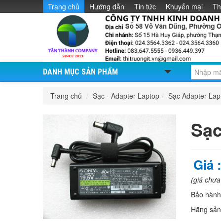
Trang chủ
Hướng dẫn
Tin tức
Khuyến mại
Th
DANH MỤC SẢN PHẨM
Trang chủ
/
Sạc - Adapter Laptop
/
Sạc Adapter La
Sạc
Giá 
(giá chư
Bảo hàn
Hãng sản