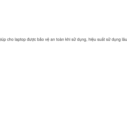
Vaio SVF153B1YL
249.
Sạc Adapter Laptop
Vaio SVF142C29L
249.
iúp cho laptop được bảo vệ an toàn khi sử dụng, hiệu suất sử dụng lâu
Sạc Adapter Laptop
Vaio SVE141L11L
249.
Sạc Adapter Laptop
VAIO PCG-71614L
Notebook
249.
Sạc Sony Vaio VPC
249.