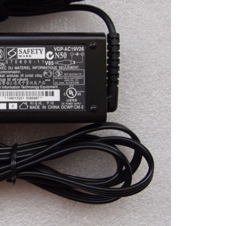
Vaio VGP-AC19V16
Li
Sạc Adapter Laptop
Vaio VGP-AC19V71
249.
Sạc Laptop Sony Va
19.5V 2A Không Cổ
529.
Sạc Laptop Sony Va
19.5V 3.3A
249.
Sạc Laptop Sony Va
19.5V 2A Có Thêm 
Cổng USB