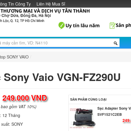
ông Tin Công Ty
Liên Hệ Mua Sỉ
ptop SONY VAIO
/
 Sony Vaio VGN-FZ290U
:
249.000 VND
SẢN PHẨM CÙNG LOẠI
a bao gồm VAT 10%)
Sạc Adapter Sony V
SVF1521C2EB
h:
12 Tháng
249.
 xuất:
SONY