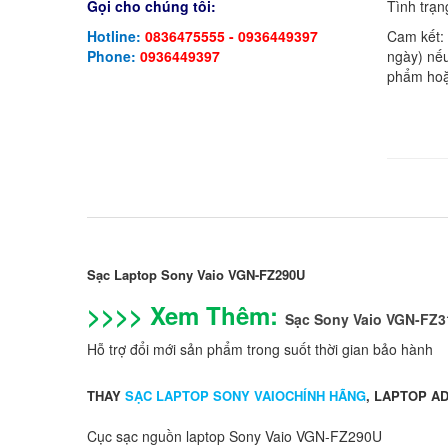
Gọi cho chúng tôi:
Tình trạn
Hotline:
0836475555 - 0936449397
Cam kết:
Phone:
0936449397
ngày) nếu
VGP-
VGP-
phẩm hoặ
AC19V31
AC19V31
VGP-
VGP-
AC19V42
AC19V42
VGP-
VGP-
AC19V43
AC19V43
etc.
etc.
Sạc Laptop Sony Vaio VGN-FZ290U
>>>> Xem Thêm:
Sạc Sony Vaio VGN-FZ3
Hỗ trợ đổi mới sản phẩm trong suốt thời gian bảo hành
THAY
SẠC LAPTOP SONY VAIOCHÍNH HÃNG
, LAPTOP AD
Cục sạc nguồn laptop Sony Vaio VGN-FZ290U