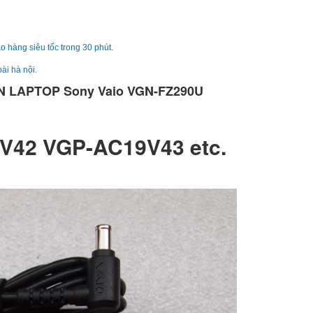
Sạc Sony Vaio VPC
249.
o hàng siêu tốc trong 30 phút.
ài hà nội.
 LAPTOP Sony Vaio VGN-FZ290U
Sạc Sony Vaio
VPCCW26EC
249.
42 VGP-AC19V43 etc.
Sạc Adapter Laptop
Vaio 19.5V 5.2A 10
249.
Sạc Adapter Laptop
Vaio 19.5V 6.2A 12
Li
Sạc Adapter Laptop