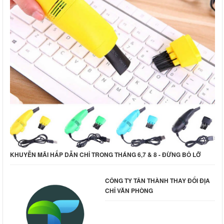
KHUYỄN MÃI HẤP DẪN CHỈ TRONG THÁNG 6,7 & 8 - ĐỪNG BỎ LỠ
CÔNG TY TÂN THÀNH THAY ĐỔI ĐỊA
CHỈ VĂN PHÒNG