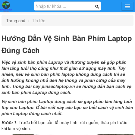
Trang chủ
Trang chủ
/
Tin tức
Hướng dẫn
Tin tức
Hướng Dẫn Vệ Sinh Bàn Phím Laptop
Khuyến mại
Sạc - Adapter Laptop
Pin - Battery Laptop
Bàn Phím - Keyboard
Đúng Cách
Thông Tin Công Ty
Laptop
Liên Hệ Mua Sỉ
Việc
vệ sinh bàn phím Laptop
và thường xuyên sẽ góp phần
làm tăng tuổi thọ cũng như thời gian sử dụng máy tính. Tuy
nhiên, nếu
vệ sinh bàn phím laptop
không đúng cách thì sẽ
ảnh hưởng không nhỏ đến hệ thống và phần cứng của máy
Màn Hình - LCD Laptop
Phụ Kiện Laptop Khác
Laptop Cũ
tính. Trong bài này
pinsaclaptop.vn
sẽ hướng dẫn bạn
cách vệ
sinh bàn phím Laptop đúng cách
.
Vệ sinh bàn phím Laptop đúng cách
sẽ góp phần làm tăng tuổi
thọ cho Laptop. Ở bài viết này các bạn sẽ biết cách
vệ sinh bàn
phím Laptop đúng cách nhất
.
Bước 1
: Trước hết bạn cần tắt máy tính, rút nguồn, tháo pin trước
Phụ Kiện - Game Gear
Dịch Vụ
Tin Tức Khuyến Mại
khi làm vệ sinh.