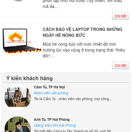
phức tạp như hồi trước.Tuy nhiên, với mẫu
mã đa...
Chi tiết
CÁCH BẢO VỆ LAPTOP TRONG NHỮNG
NGÀY HÈ NÓNG BỨC
Mùa hè nóng bức với mức nhiệt độ môi
trường lúc nào cũng ở trong trạng thái “thiêu
đốt”...
Chi tiết
Ý kiến khách hàng
Cẩm Tú, TP Hà Nội
Nhân viên văn phòng
Tôi là Cẩm Tú - nhân viên văn phòng, mọi công...
Anh Tú, TP Hải Phòng
Giảng Viên ĐH Hải Phòng
Tôi biết đến Công ty Tân Thành tại số 20, ngõ 95...