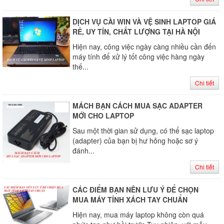
DỊCH VỤ CÀI WIN VÀ VỆ SINH LAPTOP GIÁ
RẺ, UY TÍN, CHẤT LƯỢNG TẠI HÀ NỘI
Hiện nay, công việc ngày càng nhiều cần đến
máy tính để xử lý tốt công việc hàng ngày
thế...
Chi tiết
MÁCH BẠN CÁCH MUA SẠC ADAPTER
MỚI CHO LAPTOP
Sau một thời gian sử dụng, có thể sạc laptop
(adapter) của bạn bị hư hỏng hoặc sơ ý
đánh...
Chi tiết
CÁC ĐIỂM BẠN NÊN LƯU Ý ĐỂ CHỌN
MUA MÁY TÍNH XÁCH TAY CHUẨN
Hiện nay, mua máy laptop không còn quá