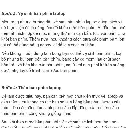
Bước 3
:
Vệ sinh bàn phím laptop
Một trong những hướng dẫn
vệ sinh bàn phím laptop
đúng cách và
dễ thực hiện đó là dùng tăm để khều dưới bàn phím. Vì đầu tăm nhỏ
nên rất thích hợp để móc những thứ như cặn bẩn, tóc, vụn bánh…ra
khỏi
bàn phím
. Thêm nữa, nếu khoảng cách giữa các phím bấm lớn
thì có thể dùng bông ngoáy tai để làm sạch bụi bẩn.
Nếu không muốn dung tăm bong bạn có thể
vệ sinh bàn phím
, loại
bỏ những bụi bẩn trên bàn phím, bằng cây cọ mềm, lau chùi sạch
bên trên và bên khe của bàn phím, cọ từ trái qua phải từ trên xuống
dưới, nhẹ tay để tránh làm xước bàn phím.
Bước 4: Tháo bàn phím laptop
Để làm được điều này, bạn cần biết một chút kiến thức về laptop và
cẩn thận, nếu không có thể bạn sẽ làm hỏng
bàn phím laptop
của
mình. Do các hãng làm laptop có cách lắp riêng của họ nên cách
tháo bàn phím cũng không giống nhau.
Sau khi tháo được bàn phím thì việc vệ sinh sẽ linh hoạt hơn nếu
được kết hợp với máy hút bụi, miếng vải mềm và nước. Nếu bạn cảm