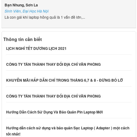
Bạn Nhung, Sơn La
Sinh Viên, Đại Học Hà Nội
Là con gái khi laptop hỏng quả là 1 vấn đề lớn,...
Thông tin cần biết
LỊCH NGHỈ TẾT DƯƠNG LỊCH 2021
CÔNG TY TÂN THÀNH THAY ĐỔI ĐỊA CHỈ VĂN PHÒNG
KHUYỄN MÃI HẤP DẪN CHỈ TRONG THÁNG 6,7 & 8 - ĐỪNG BỎ LỠ
CÔNG TY TÂN THÀNH THAY ĐỔI ĐỊA CHỈ VĂN PHÒNG
Hướng Dẫn Cách Sử Dụng Và Bảo Quản Pin Laptop Mới
Hướng dẫn cách sử dụng và bảo quản Sạc Laptop ( Adapter ) một cách
tốt nhất!