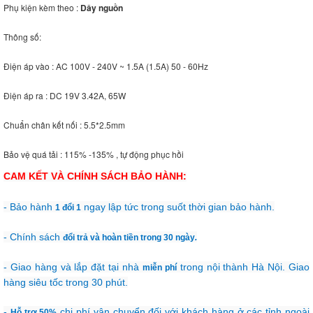
Phụ kiện kèm theo :
Dây nguồn
Thông số:
Điện áp vào : AC 100V - 240V ~ 1.5A (1.5A) 50 - 60Hz
Điện áp ra : DC 19V 3.42A, 65W
Chuẩn chân kết nối : 5.5*2.5mm
Bảo vệ quá tải : 115% -135% , tự động phục hồi
CAM KẾT VÀ CHÍNH SÁCH BẢO HÀNH:
- Bảo hành
ngay lập tức trong suốt thời gian bảo hành.
1 đổi 1
- Chính sách
đổi trả và hoàn tiền trong 30 ngày
.
- Giao hàng và lắp đặt tại nhà
trong nội thành Hà Nội. Giao
miễn phí
hàng siêu tốc trong 30 phút.
-
chi phí vận chuyển đối với khách hàng ở các tỉnh ngoài
Hỗ trợ 50%