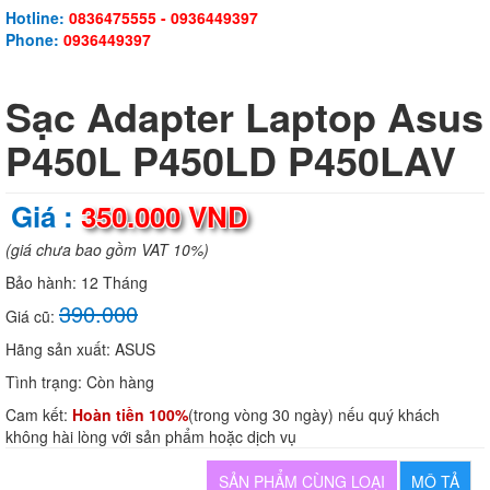
Hotline:
0836475555 - 0936449397
Phone:
0936449397
Sạc Adapter Laptop Asus
P450L P450LD P450LAV
Giá :
350.000 VND
(giá chưa bao gồm VAT 10%)
Bảo hành:
12 Tháng
390.000
Giá cũ:
Hãng sản xuất:
ASUS
Tình trạng:
Còn hàng
Cam kết:
Hoàn tiền 100%
(trong vòng 30 ngày) nếu quý khách
không hài lòng với sản phẩm hoặc dịch vụ
SẢN PHẨM CÙNG LOẠI
MÔ TẢ