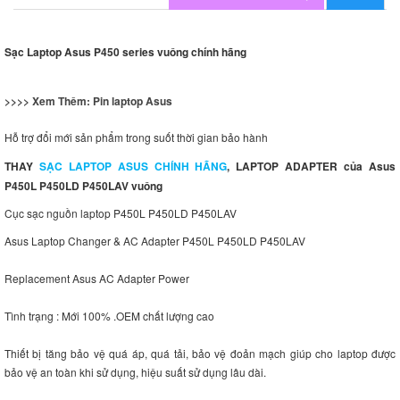
Sạc Laptop Asus P450 series vuông chính hãng
>>>> Xem Thêm:
Pin laptop Asus
Hỗ trợ đổi mới sản phẩm trong suốt thời gian bảo hành
THAY
SẠC LAPTOP ASUS CHÍNH HÃNG
, LAPTOP ADAPTER của Asus
P450L P450LD P450LAV vuông
Cục sạc nguồn laptop P450L P450LD P450LAV
Asus Laptop Changer & AC Adapter P450L P450LD P450LAV
Replacement Asus AC Adapter Power
Tình trạng : Mới 100% .OEM chất lượng cao
Thiết bị tăng bảo vệ quá áp, quá tải, bảo vệ đoản mạch giúp cho laptop được
bảo vệ an toàn khi sử dụng, hiệu suất sử dụng lâu dài.