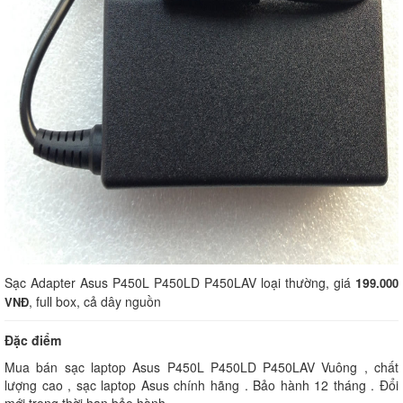
Sạc Adapter Asus P450L P450LD P450LAV loại thường, giá
19
9.000
, full box, cả dây nguồn
VNĐ
Đặc điểm
Mua bán sạc laptop Asus P450L P450LD P450LAV Vuông , chất
lượng cao , sạc laptop Asus chính hãng . Bảo hành 12 tháng . Đổi
mới trong thời hạn bảo hành