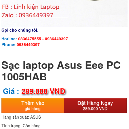
Gọi cho chúng tôi:
Hotline:
0836475555 - 0936449397
Phone:
0936449397
Sạc laptop Asus Eee PC
1005HAB
Giá :
289.000 VND
(giá chưa bao gồm VAT 10%)
Thêm vào
Đặt Hàng Ngay
Bảo hành:
12 Tháng
giỏ hàng
289.000 VND
Hãng sản xuất:
ASUS
Tình trạng:
Còn hàng