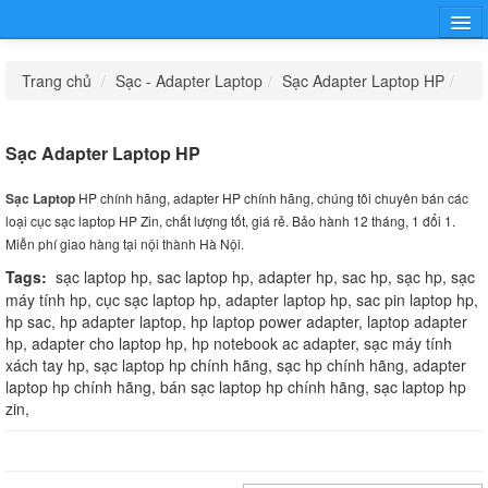
Trang chủ
Trang chủ
/
Sạc - Adapter Laptop
/
Sạc Adapter Laptop HP
/
Hướng dẫn
Sạc - Adapter Laptop
Pin - Battery Laptop
Bàn Phím - Keyboard
Tin tức
Laptop
Khuyến mại
Sạc Adapter Laptop HP
Thông Tin Công Ty
Màn Hình - LCD Laptop
Phụ Kiện Laptop Khác
Laptop Cũ
Sạc Laptop
HP chính hãng, adapter HP chính hãng, chúng tôi chuyên bán các
Liên Hệ Mua Sỉ
loại cục sạc laptop HP Zin, chất lượng tốt, giá rẻ. Bảo hành 12 tháng, 1 đổi 1.
Miễn phí giao hàng tại nội thành Hà Nội.
Phụ Kiện -
Dịch Vụ
Tin Tức
Tags:
sạc laptop hp, sac laptop hp, adapter hp, sac hp, sạc hp, sạc
Game Gear
Khuyến Mại
máy tính hp, cục sạc laptop hp, adapter laptop hp, sac pin laptop hp,
hp sac, hp adapter laptop, hp laptop power adapter, laptop adapter
hp, adapter cho laptop hp, hp notebook ac adapter, sạc máy tính
xách tay hp, sạc laptop hp chính hãng, sạc hp chính hãng, adapter
laptop hp chính hãng, bán sạc laptop hp chính hãng, sạc laptop hp
zin,