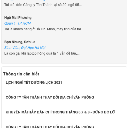
Tôi biết đến Công ty Tân Thành tại số 20, ngõ 95...
Ngô Mai Phương
Quận 1. TP HCM
Tôi là khách hàng ở Hồ Chí Minh, máy tính của tôi...
Bạn Nhung, Sơn La
Sinh Viên, Đại Học Hà Nội
Là con gái khi laptop hỏng quả là 1 vấn đề lớn,...
Thông tin cần biết
LỊCH NGHỈ TẾT DƯƠNG LỊCH 2021
CÔNG TY TÂN THÀNH THAY ĐỔI ĐỊA CHỈ VĂN PHÒNG
KHUYỄN MÃI HẤP DẪN CHỈ TRONG THÁNG 6,7 & 8 - ĐỪNG BỎ LỠ
CÔNG TY TÂN THÀNH THAY ĐỔI ĐỊA CHỈ VĂN PHÒNG