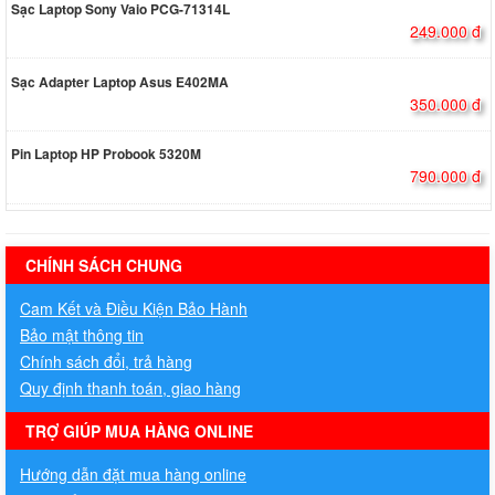
Sạc Laptop Sony Vaio PCG-71314L
249.000 đ
Sạc Adapter Laptop Asus E402MA
350.000 đ
Pin Laptop HP Probook 5320M
790.000 đ
hermes handbags outlet online
CHÍNH SÁCH CHUNG
Cam Kết và Điều Kiện Bảo Hành
Bảo mật thông tin
Chính sách đổi, trả hàng
Quy định thanh toán, giao hàng
TRỢ GIÚP MUA HÀNG ONLINE
Hướng dẫn đặt mua hàng online