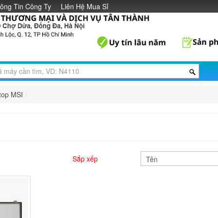
ông Tin Công Ty
Liên Hệ Mua Sỉ
top MSI
/
Sắp xếp