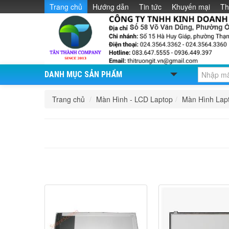
Trang chủ
Hướng dẫn
Tin tức
Khuyến mại
Th
DANH MỤC SẢN PHẨM
Trang chủ
/
Màn Hình - LCD Laptop
/
Màn Hình Lap