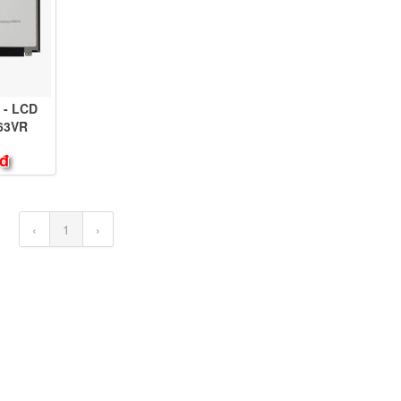
 - LCD
63VR
 đ
‹
1
›