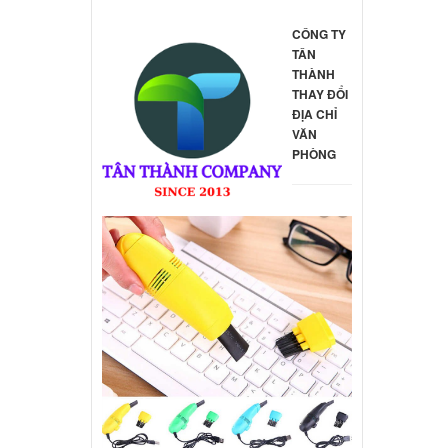
CÔNG TY
TÂN
THÀNH
THAY ĐỔI
ĐỊA CHỈ
VĂN
PHÒNG