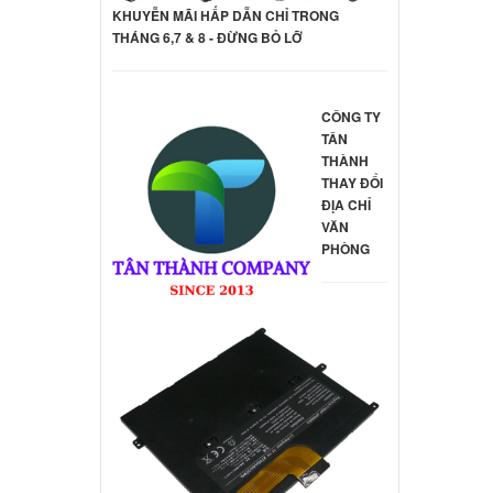
KHUYỄN MÃI HẤP DẪN CHỈ TRONG
THÁNG 6,7 & 8 - ĐỪNG BỎ LỠ
CÔNG TY
TÂN
THÀNH
THAY ĐỔI
ĐỊA CHỈ
VĂN
PHÒNG