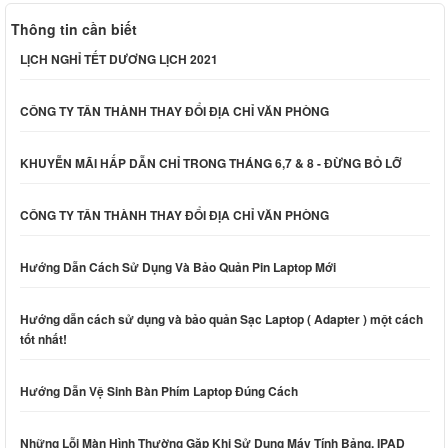
Thông tin cần biết
LỊCH NGHỈ TẾT DƯƠNG LỊCH 2021
CÔNG TY TÂN THÀNH THAY ĐỔI ĐỊA CHỈ VĂN PHÒNG
KHUYỄN MÃI HẤP DẪN CHỈ TRONG THÁNG 6,7 & 8 - ĐỪNG BỎ LỠ
CÔNG TY TÂN THÀNH THAY ĐỔI ĐỊA CHỈ VĂN PHÒNG
Hướng Dẫn Cách Sử Dụng Và Bảo Quản Pin Laptop Mới
Hướng dẫn cách sử dụng và bảo quản Sạc Laptop ( Adapter ) một cách
tốt nhất!
Hướng Dẫn Vệ Sinh Bàn Phím Laptop Đúng Cách
Những Lỗi Màn Hình Thường Gặp Khi Sử Dụng Máy Tính Bảng, IPAD