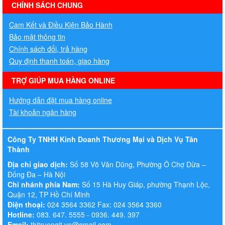
hermes handbags outlet online
CHÍNH SÁCH CHUNG
Cam Kết và Điều Kiện Bảo Hành
Bảo mật thông tin
Chính sách đổi, trả hàng
Quy định thanh toán, giao hàng
TRỢ GIÚP MUA HÀNG ONLINE
Hướng dẫn đặt mua hàng online
Tài khoản ngân hàng
Công Ty TNHH Kinh Doanh Thương Mại và Dịch Vụ Tân
Thành
Địa chỉ giao dịch:
Số 58 Võ Văn Dũng, Phường Ô Chợ Dừa –
Đống Đa – Hà Nội
Chi nhánh phía Nam:
Số 15 Hà Huy Giáp, phường Thạnh Lộc,
Quận 12, TP Hồ Chí Minh
Điện thoại:
024 3564 3362 Fax: 024 3564 3360
Hotline:
083. 647. 5555 - 0936. 449. 397
Email:
thitruongit.vn@gmail.com