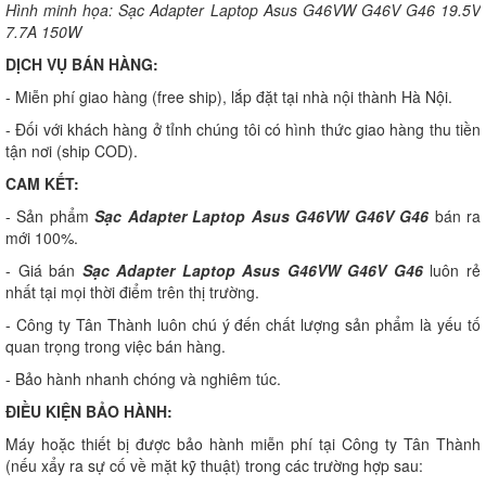
Hình minh họa: Sạc Adapter Laptop Asus G46VW G46V G46 19.5V
7.7A 150W
DỊCH VỤ BÁN HÀNG:
- Miễn phí giao hàng (free ship), lắp đặt tại nhà nội thành Hà Nội.
- Đối với khách hàng ở tỉnh chúng tôi có hình thức giao hàng thu tiền
tận nơi (ship COD).
CAM KẾT:
- Sản phẩm
Sạc Adapter Laptop Asus G46VW G46V G46
bán ra
mới 100%.
- Giá bán
Sạc Adapter Laptop Asus G46VW G46V G46
luôn rẻ
nhất tại mọi thời điểm trên thị trường.
- Công ty Tân Thành luôn chú ý đến chất lượng sản phẩm là yếu tố
quan trọng trong việc bán hàng.
- Bảo hành nhanh chóng và nghiêm túc.
ĐIỀU KIỆN BẢO HÀNH:
Máy hoặc thiết bị được bảo hành miễn phí tại Công ty Tân Thành
(nếu xẩy ra sự cố về mặt kỹ thuật) trong các trường hợp sau: