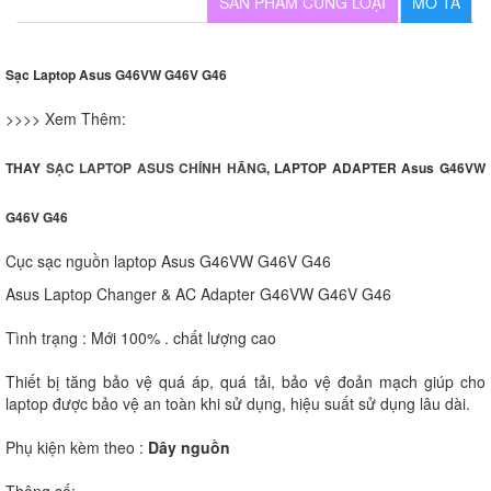
SẢN PHẨM CÙNG LOẠI
MÔ TẢ
Sạc Laptop Asus G46VW G46V G46
>>>> Xem Thêm:
THAY
SẠC LAPTOP ASUS CHÍNH HÃNG
, LAPTOP ADAPTER Asus G46VW
G46V G46
Cục sạc nguồn laptop Asus G46VW G46V G46
Asus Laptop Changer & AC Adapter G46VW G46V G46
Tình trạng : Mới 100% . chất lượng cao
Thiết bị tăng bảo vệ quá áp, quá tải, bảo vệ đoản mạch giúp cho
laptop được bảo vệ an toàn khi sử dụng, hiệu suất sử dụng lâu dài.
Phụ kiện kèm theo :
Dây nguồn
Thông số: