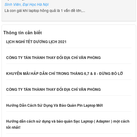
Sinh Viên, Đại Học Hà Nội
Là con gái khi laptop hỏng quả là 1 vấn đề lớn,...
Thông tin cần biết
LỊCH NGHỈ TẾT DƯƠNG LỊCH 2021
CÔNG TY TÂN THÀNH THAY ĐỔI ĐỊA CHỈ VĂN PHÒNG
KHUYỄN MÃI HẤP DẪN CHỈ TRONG THÁNG 6,7 & 8 - ĐỪNG BỎ LỠ
CÔNG TY TÂN THÀNH THAY ĐỔI ĐỊA CHỈ VĂN PHÒNG
Hướng Dẫn Cách Sử Dụng Và Bảo Quản Pin Laptop Mới
Hướng dẫn cách sử dụng và bảo quản Sạc Laptop ( Adapter ) một cách
tốt nhất!