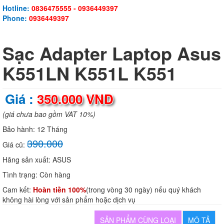
Hotline:
0836475555 - 0936449397
Phone:
0936449397
Sạc Adapter Laptop Asus
K551LN K551L K551
Giá :
350.000 VND
(giá chưa bao gồm VAT 10%)
Bảo hành:
12 Tháng
390.000
Giá cũ:
Hãng sản xuất:
ASUS
Tình trạng:
Còn hàng
Cam kết:
Hoàn tiền 100%
(trong vòng 30 ngày) nếu quý khách
không hài lòng với sản phẩm hoặc dịch vụ
SẢN PHẨM CÙNG LOẠI
MÔ TẢ