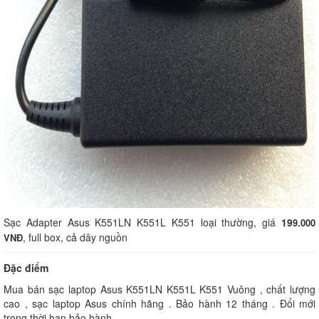
Sạc Adapter Asus K551LN K551L K551 loại thường, giá
19
9.000
, full box, cả dây nguồn
VNĐ
Đặc điểm
Mua bán sạc laptop Asus K551LN K551L K551 Vuông , chất lượng
cao , sạc laptop Asus chính hãng . Bảo hành 12 tháng . Đổi mới
trong thời hạn bảo hành