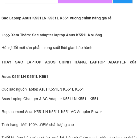
Sạc Laptop Asus K551LN K551L K551 vuông chính hãng giá rẻ
>>>> Xem Thêm:
Sạc adapter laptop Asus K551LA vuông
Hỗ trợ đổi mới sản phẩm trong suốt thời gian bảo hành
THAY
SẠC LAPTOP ASUS CHÍNH HÃNG
, LAPTOP ADAPTER của
Asus K551LN K551L K551
Cục sạc nguồn laptop Asus K551LN K551L K551
Asus Laptop Changer & AC Adapter K551LN K551L K551
Replacement Asus K551LN K551L K551 AC Adapter Power
Tình trạng : Mới 100% .OEM chất lượng cao
Thiết bị tăng bảo vệ quá áp, quá tải, bảo vệ đoản mạch giúp cho laptop được