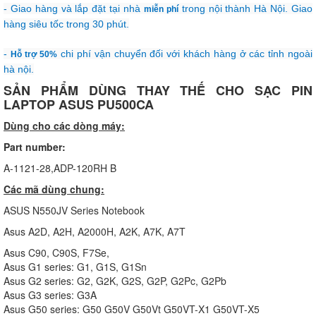
- Giao hàng và lắp đặt tại nhà
trong nội thành Hà Nội. Giao
miễn phí
hàng siêu tốc trong 30 phút.
-
chi phí vận chuyển đối với khách hàng ở các tỉnh ngoài
Hỗ trợ 50%
hà nội.
SẢN PHẨM DÙNG THAY THẾ CHO SẠC PIN
LAPTOP ASUS PU500CA
Dùng cho các dòng máy:
Part number:
A-1121-28,ADP-120RH B
Các mã dùng chung:
ASUS N550JV Series Notebook
Asus A2D, A2H, A2000H, A2K, A7K, A7T
Asus C90, C90S, F7Se,
Asus G1 series: G1, G1S, G1Sn
Asus G2 series: G2, G2K, G2S, G2P, G2Pc, G2Pb
Asus G3 series: G3A
Asus G50 series: G50 G50V G50Vt G50VT-X1 G50VT-X5