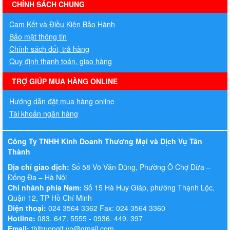
hermes handbags outlet online
CHÍNH SÁCH CHUNG
Cam Kết và Điều Kiện Bảo Hành
Bảo mật thông tin
Chính sách đổi, trả hàng
Quy định thanh toán, giao hàng
TRỢ GIÚP MUA HÀNG ONLINE
Hướng dẫn đặt mua hàng online
Tài khoản ngân hàng
Công Ty TNHH Kinh Doanh Thương Mại và Dịch Vụ Tân
Thành
Địa chỉ giao dịch:
Số 58 Võ Văn Dũng, Phường Ô Chợ Dừa –
Đống Đa – Hà Nội
Chi nhánh phía Nam:
Số 15 Hà Huy Giáp, phường Thạnh Lộc,
Quận 12, TP Hồ Chí Minh
Điện thoại:
024 3564 3362 Fax: 024 3564 3360
Hotline:
083. 647. 5555 - 0936. 449. 397
Email:
thitruongit.vn@gmail.com