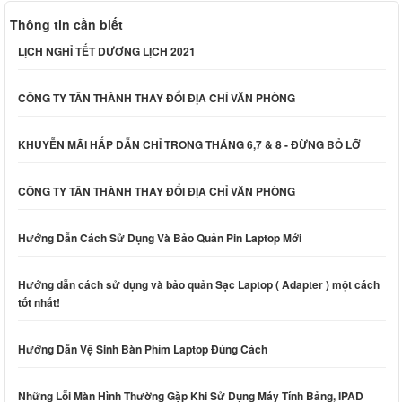
Thông tin cần biết
LỊCH NGHỈ TẾT DƯƠNG LỊCH 2021
CÔNG TY TÂN THÀNH THAY ĐỔI ĐỊA CHỈ VĂN PHÒNG
KHUYỄN MÃI HẤP DẪN CHỈ TRONG THÁNG 6,7 & 8 - ĐỪNG BỎ LỠ
CÔNG TY TÂN THÀNH THAY ĐỔI ĐỊA CHỈ VĂN PHÒNG
Hướng Dẫn Cách Sử Dụng Và Bảo Quản Pin Laptop Mới
Hướng dẫn cách sử dụng và bảo quản Sạc Laptop ( Adapter ) một cách
tốt nhất!
Hướng Dẫn Vệ Sinh Bàn Phím Laptop Đúng Cách
Những Lỗi Màn Hình Thường Gặp Khi Sử Dụng Máy Tính Bảng, IPAD