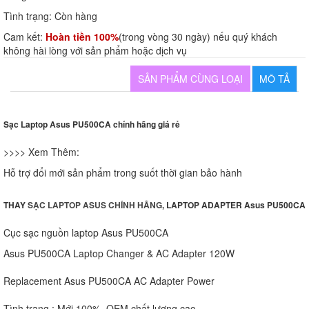
Tình trạng:
Còn hàng
Cam kết:
Hoàn tiền 100%
(trong vòng 30 ngày) nếu quý khách
không hài lòng với sản phẩm hoặc dịch vụ
SẢN PHẨM CÙNG LOẠI
MÔ TẢ
Sạc Laptop Asus PU500CA chính hãng giá rẻ
>>>> Xem Thêm:
Hỗ trợ đổi mới sản phẩm trong suốt thời gian bảo hành
THAY
SẠC LAPTOP ASUS CHÍNH HÃNG
, LAPTOP ADAPTER Asus PU500CA
Cục sạc nguồn laptop Asus PU500CA
Asus PU500CA Laptop Changer & AC Adapter 120W
Replacement Asus PU500CA AC Adapter Power
Tình trạng : Mới 100% .OEM chất lượng cao