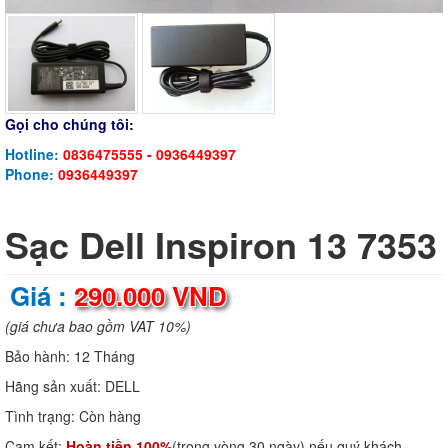
Gọi cho chúng tôi:
Hotline:
0836475555 - 0936449397
Phone:
0936449397
Sạc Dell Inspiron 13 7353
Giá :
290.000 VND
(giá chưa bao gồm VAT 10%)
Bảo hành:
12 Tháng
Hãng sản xuất:
DELL
Tình trạng:
Còn hàng
Cam kết:
Hoàn tiền 100%
(trong vòng 30 ngày) nếu quý khách