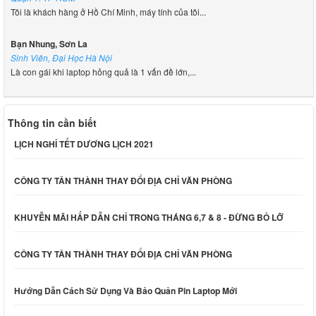
Tôi là khách hàng ở Hồ Chí Minh, máy tính của tôi...
Bạn Nhung, Sơn La
Sinh Viên, Đại Học Hà Nội
Là con gái khi laptop hỏng quả là 1 vấn đề lớn,...
Thông tin cần biết
LỊCH NGHỈ TẾT DƯƠNG LỊCH 2021
CÔNG TY TÂN THÀNH THAY ĐỔI ĐỊA CHỈ VĂN PHÒNG
KHUYỄN MÃI HẤP DẪN CHỈ TRONG THÁNG 6,7 & 8 - ĐỪNG BỎ LỠ
CÔNG TY TÂN THÀNH THAY ĐỔI ĐỊA CHỈ VĂN PHÒNG
Hướng Dẫn Cách Sử Dụng Và Bảo Quản Pin Laptop Mới