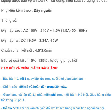
laptop được bảo vệ an toàn khi sử dụng, hiệu suất sử dụng lâu dài.
Phụ kiện kèm theo :
Dây nguồn
Thông số:
Điện áp vào : AC 100V - 240V ~ 1.5A (1.5A) 50 - 60Hz
Điện áp ra : DC 19.5V - 3.34A, 65W
Chuẩn chân kết nối : 4.5*3.0mm
Bảo vệ quá tải : 115% -135% , tự động phục hồi
CAM KẾT VÀ CHÍNH SÁCH BẢO HÀNH:
- Bảo hành
1 đổi 1
ngay lập tức trong suốt thời gian bảo hành.
- Chính sách
đổi trả và hoàn tiền trong 30 ngày.
- Giao hàng và lắp đặt tại nhà
miễn phí
trong nội thành Hà Nội. Giao hàng siêu
tốc trong 30 phút.
-
Hỗ trợ 50%
chi phí vận chuyển đối với khách hàng ở các tỉnh ngoài hà nội.