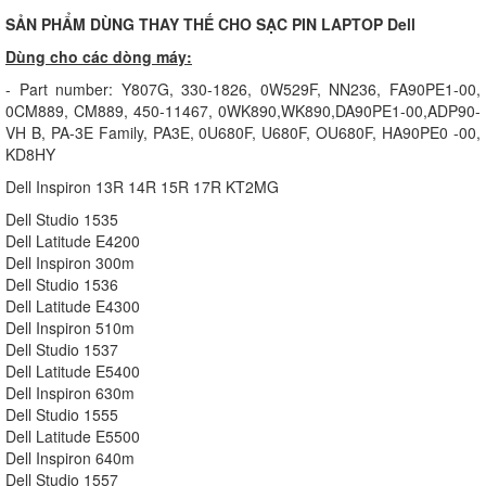
SẢN PHẨM DÙNG THAY THẾ CHO SẠC PIN LAPTOP Dell
Dùng cho các dòng máy:
- Part number: Y807G, 330-1826, 0W529F, NN236, FA90PE1-00,
0CM889, CM889, 450-11467, 0WK890,WK890,DA90PE1-00,ADP90-
VH B, PA-3E Family, PA3E, 0U680F, U680F, OU680F, HA90PE0 -00,
KD8HY
Dell Inspiron 13R 14R 15R 17R KT2MG
Dell Studio 1535
Dell Latitude E4200
Dell Inspiron 300m
Dell Studio 1536
Dell Latitude E4300
Dell Inspiron 510m
Dell Studio 1537
Dell Latitude E5400
Dell Inspiron 630m
Dell Studio 1555
Dell Latitude E5500
Dell Inspiron 640m
Dell Studio 1557