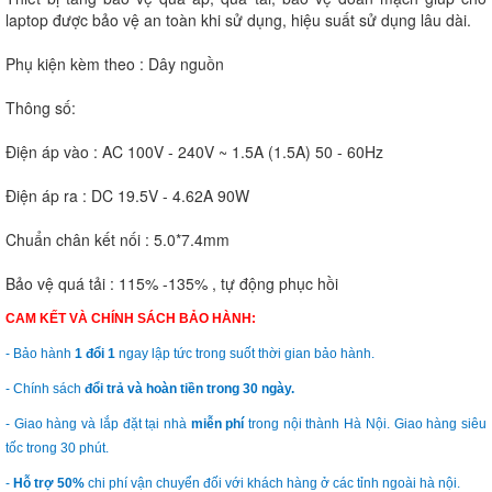
laptop được bảo vệ an toàn khi sử dụng, hiệu suất sử dụng lâu dài.
Phụ kiện kèm theo : Dây nguồn
Thông số:
Điện áp vào : AC 100V - 240V ~ 1.5A (1.5A) 50 - 60Hz
Điện áp ra : DC 19.5V - 4.62A 90W
Chuẩn chân kết nối : 5.0*7.4mm
Bảo vệ quá tải : 115% -135% , tự động phục hồi
CAM KẾT VÀ CHÍNH SÁCH BẢO HÀNH:
- Bảo hành
1 đổi 1
ngay lập tức trong suốt thời gian bảo hành.
- Chính sách
đổi trả và hoàn tiền trong 30 ngày.
- Giao hàng và lắp đặt tại nhà
miễn phí
trong nội thành Hà Nội. Giao hàng siêu
tốc trong 30 phút.
-
Hỗ trợ 50%
chi phí vận chuyển đối với khách hàng ở các tỉnh ngoài hà nội.