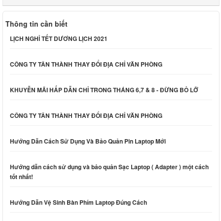
Thông tin cần biết
LỊCH NGHỈ TẾT DƯƠNG LỊCH 2021
CÔNG TY TÂN THÀNH THAY ĐỔI ĐỊA CHỈ VĂN PHÒNG
KHUYỄN MÃI HẤP DẪN CHỈ TRONG THÁNG 6,7 & 8 - ĐỪNG BỎ LỠ
CÔNG TY TÂN THÀNH THAY ĐỔI ĐỊA CHỈ VĂN PHÒNG
Hướng Dẫn Cách Sử Dụng Và Bảo Quản Pin Laptop Mới
Hướng dẫn cách sử dụng và bảo quản Sạc Laptop ( Adapter ) một cách
tốt nhất!
Hướng Dẫn Vệ Sinh Bàn Phím Laptop Đúng Cách