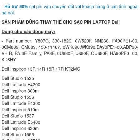
-
Hỗ trợ 50%
chi phí vận chuyển đối với khách hàng ở các tỉnh ngoài
hà nội.
SẢN PHẨM DÙNG THAY THẾ CHO SẠC PIN LAPTOP Dell
Dùng cho các dòng máy:
- Part number: Y807G, 330-1826, 0W529F, NN236, FA90PE1-00,
0CM889, CM889, 450-11467, 0WK890,WK890,DA90PE1-00,ADP90-
VH B, PA-3E Family, PA3E, 0U680F, U680F, OU680F, HA90PE0 -00,
KD8HY
Dell Inspiron 13R 14R 15R 17R KT2MG
Dell Studio 1535
Dell Latitude E4200
Dell Inspiron 300m
Dell Studio 1536
Dell Latitude E4300
Dell Inspiron 510m
Dell Studio 1537
Dell Latitude E5400
Dell Inspiron 630m
Dell Studio 1555