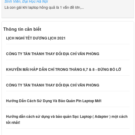
Sinh Viên, Đại Học Hà Nội
Là con gái khi laptop hỏng quả là 1 vấn đề lớn,...
Thông tin cần biết
LỊCH NGHỈ TẾT DƯƠNG LỊCH 2021
CÔNG TY TÂN THÀNH THAY ĐỔI ĐỊA CHỈ VĂN PHÒNG
KHUYỄN MÃI HẤP DẪN CHỈ TRONG THÁNG 6,7 & 8 - ĐỪNG BỎ LỠ
CÔNG TY TÂN THÀNH THAY ĐỔI ĐỊA CHỈ VĂN PHÒNG
Hướng Dẫn Cách Sử Dụng Và Bảo Quản Pin Laptop Mới
Hướng dẫn cách sử dụng và bảo quản Sạc Laptop ( Adapter ) một cách
tốt nhất!