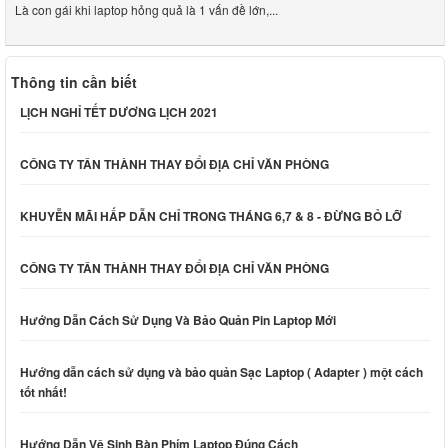
Là con gái khi laptop hỏng quả là 1 vấn đề lớn,...
Thông tin cần biết
LỊCH NGHỈ TẾT DƯƠNG LỊCH 2021
CÔNG TY TÂN THÀNH THAY ĐỔI ĐỊA CHỈ VĂN PHÒNG
KHUYỄN MÃI HẤP DẪN CHỈ TRONG THÁNG 6,7 & 8 - ĐỪNG BỎ LỠ
CÔNG TY TÂN THÀNH THAY ĐỔI ĐỊA CHỈ VĂN PHÒNG
Hướng Dẫn Cách Sử Dụng Và Bảo Quản Pin Laptop Mới
Hướng dẫn cách sử dụng và bảo quản Sạc Laptop ( Adapter ) một cách
tốt nhất!
Hướng Dẫn Vệ Sinh Bàn Phím Laptop Đúng Cách