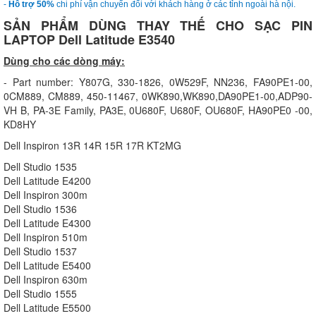
-
Hỗ trợ 50%
chi phí vận chuyển đối với khách hàng ở các tỉnh ngoài hà nội.
SẢN PHẨM DÙNG THAY THẾ CHO SẠC PIN
LAPTOP Dell Latitude E3
540
Dùng cho các dòng máy:
- Part number: Y807G, 330-1826, 0W529F, NN236, FA90PE1-00,
0CM889, CM889, 450-11467, 0WK890,WK890,DA90PE1-00,ADP90-
VH B, PA-3E Family, PA3E, 0U680F, U680F, OU680F, HA90PE0 -00,
KD8HY
Dell Inspiron 13R 14R 15R 17R KT2MG
Dell Studio 1535
Dell Latitude E4200
Dell Inspiron 300m
Dell Studio 1536
Dell Latitude E4300
Dell Inspiron 510m
Dell Studio 1537
Dell Latitude E5400
Dell Inspiron 630m
Dell Studio 1555
Dell Latitude E5500