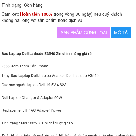
Tình trạng:
Còn hàng
Cam kết:
Hoàn tiền 100%
(trong vòng 30 ngày) nếu quý khách
không hài lòng với sản phẩm hoặc dịch vụ
SẢN PHẨM CÙNG LOẠI
MÔ TẢ
Sạc Laptop Dell Latitude E3
540 Zin chính hãng giá rẻ
>>>> Xem Thêm Sản Phẩm:
Thay
Sạc Laptop Dell.
Laptop Adapter Dell Latitude E3
540
Cục sạc nguồn laptop Dell 19.5V 4.62A
Dell Laptop Changer & Adapter 90W
Replacement HP AC Adapter Power
Tình trạng : Mới 100% .OEM chất lượng cao
Thiết bị tăng bảo vệ quá áp, quá tải, bảo vệ đoản mạch giúp cho laptop được