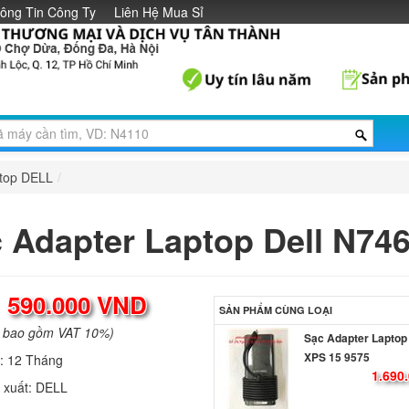
ông Tin Công Ty
Liên Hệ Mua Sỉ
ptop DELL
/
 Adapter Laptop Dell N74
:
590.000 VND
SẢN PHẨM CÙNG LOẠI
a bao gồm VAT 10%)
Sạc Adapter Laptop 
XPS 15 9575
h:
12 Tháng
1.690
 xuất:
DELL