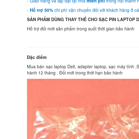
- Giao hàng và lắp đặt tại nhà
miễn phí
trong nội thành H
-
Hỗ trợ 50%
chi phí vận chuyển đối với khách hàng ở các
SẢN PHẨM DÙNG THAY THẾ CHO SẠC PIN LAPTOP Del
Hỗ trợ đổi mới sản phẩm trong suốt thời gian bảo hành
Đặc điểm
Mua bán sạc laptop Dell, adapter laptop, sạc máy tính ,S
hành 12 tháng . Đổi mới trong thời hạn bảo hành