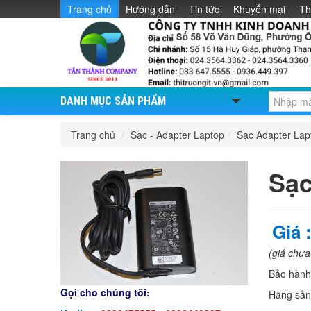
Trang chủ
Hướng dẫn
Tin tức
Khuyến mại
Th
DANH MỤC SẢN PHẨM
Trang chủ
/
Sạc - Adapter Laptop
/
Sạc Adapter La
Sạc
Giá 
(giá chư
Bảo hàn
Gọi cho chúng tôi:
Hãng sản