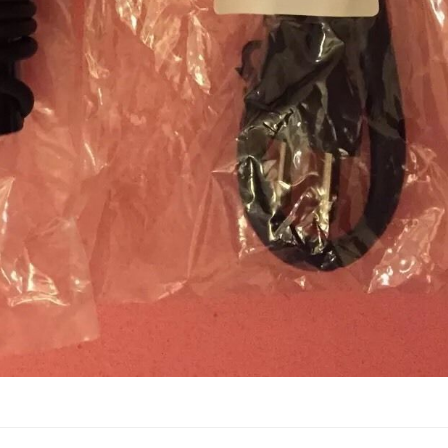
Sạc - Adapter Dell L
12 5280
790.
Sạc - Adapter Dell L
12 7285
790.
Sạc - Adapter Dell L
5175
790.
Sạc - Adapter Dell L
11 5285
790.