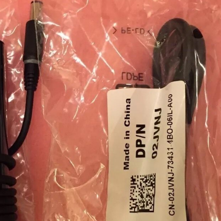
Inspiron 15 3576 6
290.
Sạc Adapter Laptop 
Inspiron 15 5566 6
290.
Sạc Adapter Laptop 
Inspiron 15 5577 6
290.
Sạc Adapter Laptop 
Inspiron 15 5100
290.
Sạc - Adapter Dell L
12 7275
790.