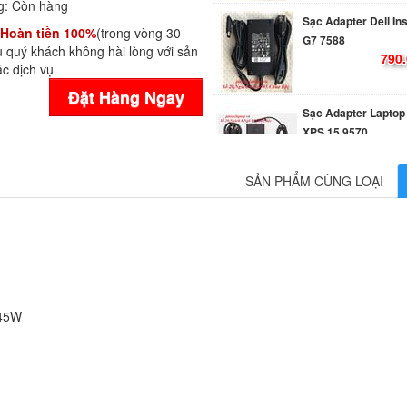
g:
Còn hàng
Sạc Adapter Dell In
Hoàn tiền 100%
(trong vòng 30
G7 7588
 quý khách không hài lòng với sản
790.
c dịch vụ
Đặt Hàng Ngay
Sạc Adapter Laptop 
XPS 15 9570
990.
SẢN PHẨM CÙNG LOẠI
Sạc Adapter Dell G3
3579 Gaming
790.
Sạc Adapter Laptop 
 45W
Latitude E6540
249.
Sạc Adapter Laptop 