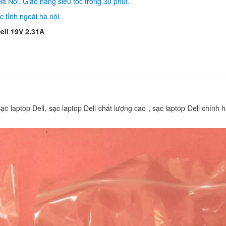
à Nội. Giao hàng siêu tốc trong 30 phút.
 tỉnh ngoài hà nội.
Sạc Laptop Dell Insp
3567S-P63F002
l 19V 2.31A
190.
Sạc Adapter Laptop 
Vostro 5471
290.
ạc laptop Dell, sạc laptop Dell chất lượng cao , sạc laptop Dell chính 
Sạc Adapter Laptop 
Inspiron 15 3568 6
290.
Sạc Adapter Laptop 
Inspiron 15 3573 6
290.
Sạc Adapter Laptop 