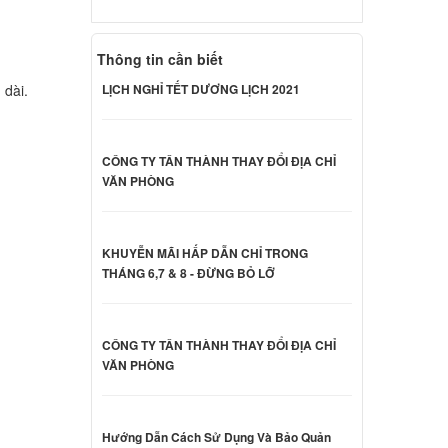
000 đ
Thông tin cần biết
Dell
 dài.
LỊCH NGHỈ TẾT DƯƠNG LỊCH 2021
000 đ
CÔNG TY TÂN THÀNH THAY ĐỔI ĐỊA CHỈ
VĂN PHÒNG
Dell
000 đ
KHUYỄN MÃI HẤP DẪN CHỈ TRONG
THÁNG 6,7 & 8 - ĐỪNG BỎ LỠ
Dell
000 đ
CÔNG TY TÂN THÀNH THAY ĐỔI ĐỊA CHỈ
VĂN PHÒNG
nspiron
000 đ
Hướng Dẫn Cách Sử Dụng Và Bảo Quản