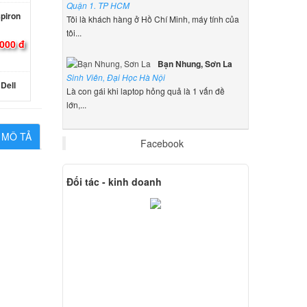
Quận 1. TP HCM
spiron
Tôi là khách hàng ở Hồ Chí Minh, máy tính của
tôi...
000 đ
Bạn Nhung, Sơn La
Sinh Viên, Đại Học Hà Nội
Dell
Là con gái khi laptop hỏng quả là 1 vấn đề
lớn,...
000 đ
MÔ TẢ
Facebook
 15
Đối tác - kinh doanh
000 đ
Dell
000 đ
Dell