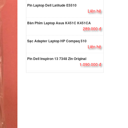
5W
Pin Laptop Dell Latitude E5510
000 đ
Liên hệ
Bàn Phím Laptop Asus K451C K451CA
Dell
289.000 đ
5W
000 đ
Sạc Adapter Laptop HP Compaq 510
Liên hệ
Dell
Pin Dell Inspiron 13 7348 Zin Original
5W
1.090.000 đ
000 đ
Dell
000 đ
atitude
000 đ