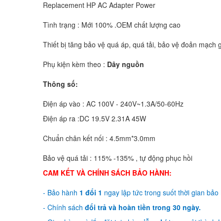
Replacement HP AC Adapter Power
Tình trạng : Mới 100% .OEM chất lượng cao
Thiết bị tăng bảo vệ quá áp, quá tải, bảo vệ đoản mạch g
Phụ kiện kèm theo :
Dây nguồn
Thông số:
Điện áp vào : AC 100V - 240V~1.3A/50-60Hz
Điện áp ra :DC 19.5V 2.31A 45W
Chuẩn chân kết nối : 4.5mm*3.0mm
Bảo vệ quá tải : 115% -135% , tự động phục hồi
CAM KẾT VÀ CHÍNH SÁCH BẢO HÀNH:
- Bảo hành
1 đổi 1
ngay lập tức trong suốt thời gian bảo
- Chính sách
đổi trả và hoàn tiền trong 30 ngày.