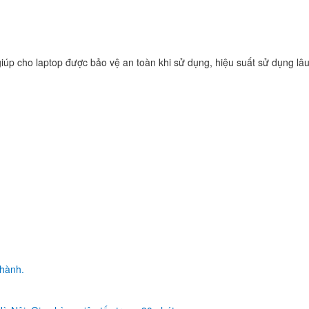
Inspiron 17R N7110
149.
Sạc Adapter Laptop 
iúp cho laptop được bảo vệ an toàn khi sử dụng, hiệu suất sử dụng lâu
Latitude 14 5480
290.
Sạc Adapter Laptop 
Latitude 14 5490
290.
Sạc Adapter Laptop 
Latitude 14 3490
290.
Sạc - Adapter Dell I
 hành.
3476
290.