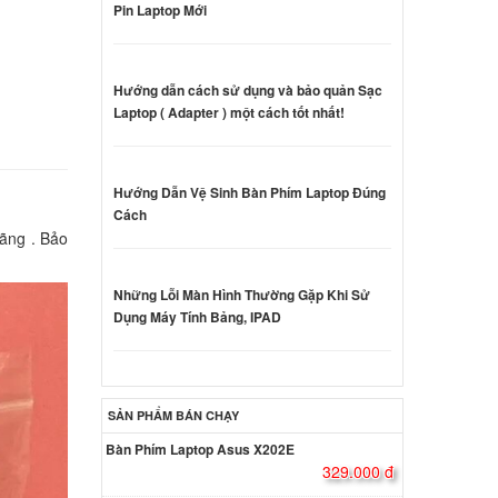
Pin Laptop Mới
iron
000 đ
Hướng dẫn cách sử dụng và bảo quản Sạc
Laptop ( Adapter ) một cách tốt nhất!
Dell
Hướng Dẫn Vệ Sinh Bàn Phím Laptop Đúng
000 đ
Cách
hãng . Bảo
Dell
5W
Những Lỗi Màn Hình Thường Gặp Khi Sử
000 đ
Dụng Máy Tính Bảng, IPAD
Dell
5W
SẢN PHẨM BÁN CHẠY
000 đ
Bàn Phím Laptop Asus X202E
329.000 đ
Dell