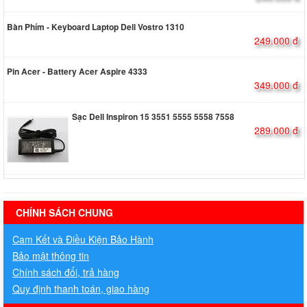
Bàn Phím - Keyboard Laptop Dell Vostro 1310
249.000 đ
Pin Acer - Battery Acer Aspire 4333
349.000 đ
Sạc Dell Inspiron 15 3551 5555 5558 7558
289.000 đ
hermes handbags outlet online
CHÍNH SÁCH CHUNG
Cam Kết và Điều Kiện Bảo Hành
Bảo mật thông tin
Chính sách đổi, trả hàng
Quy định thanh toán, giao hàng