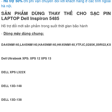
-
Hỗ trợ 50%
chi phí vận chuyển đối với khách hàng ở các tỉnh ngoài
hà nội.
SẢN PHẨM DÙNG THAY THẾ CHO SẠC PIN
LAPTOP Dell Inspiron 5485
Hỗ trợ đổi mới sản phẩm trong suốt thời gian bảo hành
-
Dòng máy dùng chung:
DA45NM140,LA45NM140,HA45NM140,HK45NM140,YTFJC,0285K,X9RG3,KX
Dell Ultrabook XPS: XPS 12 XPS 13
DELL XPS L322X
DELL 13D-148
DELL 13D-138