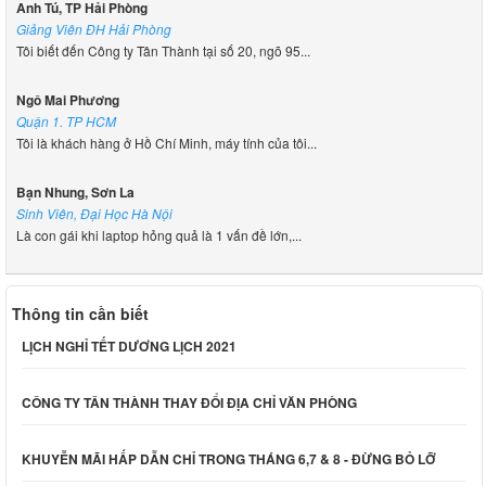
Anh Tú, TP Hải Phòng
Giảng Viên ĐH Hải Phòng
Tôi biết đến Công ty Tân Thành tại số 20, ngõ 95...
Ngô Mai Phương
Quận 1. TP HCM
Tôi là khách hàng ở Hồ Chí Minh, máy tính của tôi...
Bạn Nhung, Sơn La
Sinh Viên, Đại Học Hà Nội
Là con gái khi laptop hỏng quả là 1 vấn đề lớn,...
Thông tin cần biết
LỊCH NGHỈ TẾT DƯƠNG LỊCH 2021
CÔNG TY TÂN THÀNH THAY ĐỔI ĐỊA CHỈ VĂN PHÒNG
KHUYỄN MÃI HẤP DẪN CHỈ TRONG THÁNG 6,7 & 8 - ĐỪNG BỎ LỠ