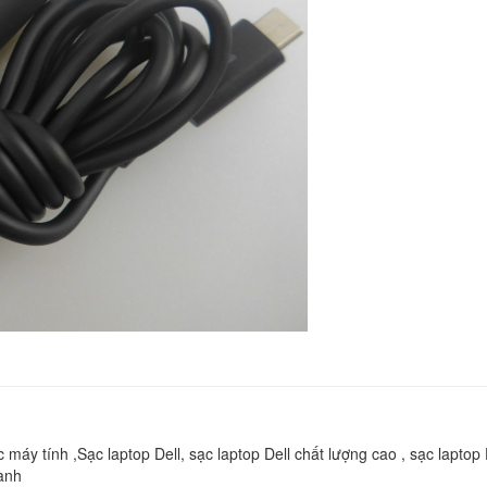
Sạc Adapter Laptop 
Inspiron 15 3576 6
290.
Sạc Adapter Laptop 
Inspiron 15 5566 6
290.
Sạc Adapter Laptop 
Inspiron 15 5577 6
290.
Sạc Adapter Laptop 
Inspiron 15 5100
290.
máy tính ,Sạc laptop Dell, sạc laptop Dell chất lượng cao , sạc laptop 
hành
Sạc - Adapter Dell L