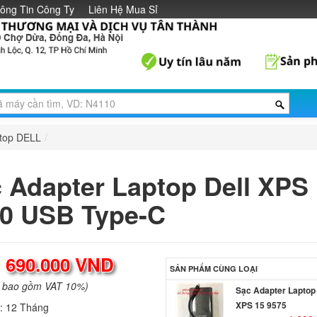
ông Tin Công Ty
Liên Hệ Mua Sỉ
ptop DELL
/
 Adapter Laptop Dell XPS
0 USB Type-C
:
690.000 VND
SẢN PHẨM CÙNG LOẠI
a bao gồm VAT 10%)
Sạc Adapter Laptop 
XPS 15 9575
h:
12 Tháng