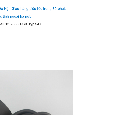
290.
à Nội. Giao hàng siêu tốc trong 30 phút.
 tỉnh ngoài hà nội.
Sạc Laptop Dell Insp
l 13 9380 USB Type-C
3567S-P63F002
190.
Sạc Adapter Laptop 
Vostro 5471
290.
Sạc Adapter Laptop 
Inspiron 15 3568 6
290.
Sạc Adapter Laptop 
Inspiron 15 3573 6
290.