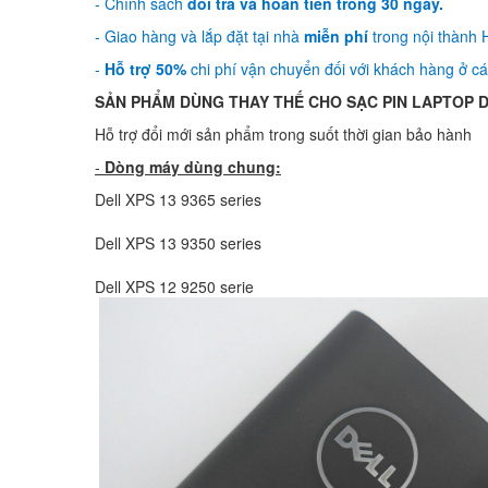
- Chính sách
đổi trả và hoàn tiền trong 30 ngày.
- Giao hàng và lắp đặt tại nhà
miễn phí
trong nội thành H
-
Hỗ trợ 50%
chi phí vận chuyển đối với khách hàng ở các
SẢN PHẨM DÙNG THAY THẾ CHO SẠC PIN LAPTOP Del
Hỗ trợ đổi mới sản phẩm trong suốt thời gian bảo hành
-
Dòng máy dùng chung:
Dell XPS 13 9365 series
Dell XPS 13 9350 series
Dell XPS 12 9250 serie