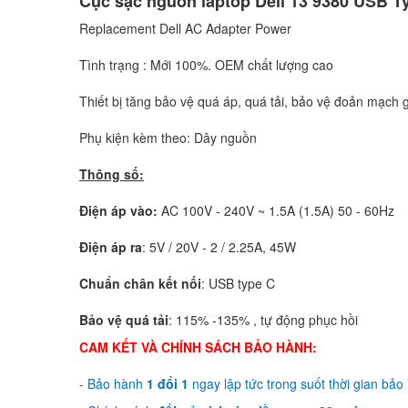
Cục sạc nguồn laptop Dell 13 9380 USB T
Replacement Dell AC Adapter Power
Tình trạng : Mới 100%. OEM chất lượng cao
Thiết bị tăng bảo vệ quá áp, quá tải, bảo vệ đoản mạch g
Phụ kiện kèm theo: Dây nguồn
Thông số:
Điện áp vào:
AC 100V - 240V ~ 1.5A (1.5A) 50 - 60Hz
Điện áp ra
: 5V / 20V - 2 / 2.25A, 45W
Chuẩn chân kết nối
: USB type C
Bảo vệ quá tải
: 115% -135% , tự động phục hồi
CAM KẾT VÀ CHÍNH SÁCH BẢO HÀNH:
- Bảo hành
1 đổi 1
ngay lập tức trong suốt thời gian bảo