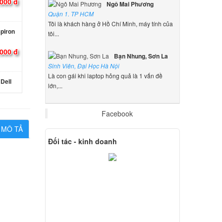
.000 đ
Ngô Mai Phương
Quận 1. TP HCM
Tôi là khách hàng ở Hồ Chí Minh, máy tính của
spiron
tôi...
000 đ
Bạn Nhung, Sơn La
Sinh Viên, Đại Học Hà Nội
Là con gái khi laptop hỏng quả là 1 vấn đề
Dell
lớn,...
000 đ
Facebook
MÔ TẢ
 15
Đối tác - kinh doanh
000 đ
Dell
000 đ