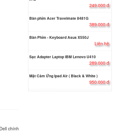
249.000 đ
Dell
5W
Bàn phím Acer Travelmate 8481G
000 đ
389.000 đ
Bàn Phím - Keyboard Asus X550J
Dell
Liên hệ
5W
000 đ
Sạc Adapter Laptop IBM Lenovo U410
289.000 đ
Dell
Mặt Cảm Ứng Ipad Air ( Black & White )
5W
950.000 đ
000 đ
Dell
000 đ
Dell chính
atitude