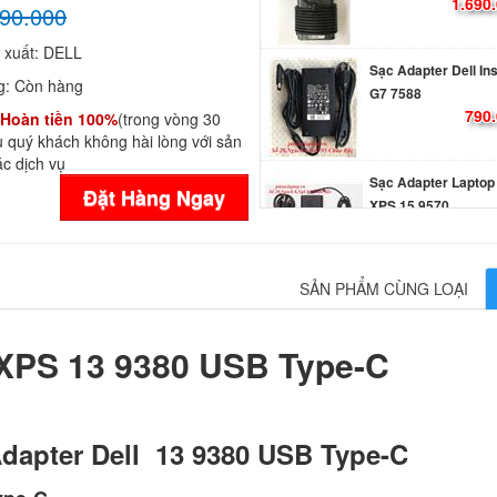
1.690
90.000
 xuất:
DELL
Sạc Adapter Dell In
g:
Còn hàng
G7 7588
790.
Hoàn tiền 100%
(trong vòng 30
 quý khách không hài lòng với sản
c dịch vụ
Sạc Adapter Laptop 
Đặt Hàng Ngay
XPS 15 9570
990.
SẢN PHẨM CÙNG LOẠI
Sạc Adapter Dell G3
3579 Gaming
790.
 XPS 13 9380 USB Type-C
Sạc Adapter Laptop 
Latitude E6540
dapter Dell 13 9380 USB Type-C
249.