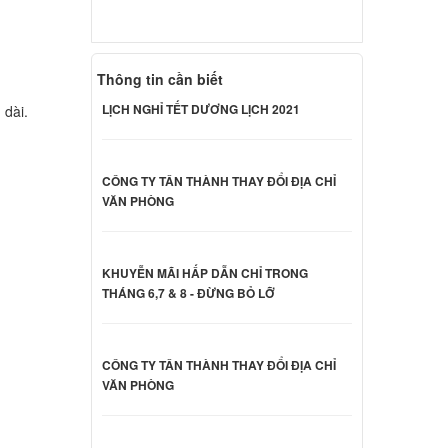
Dell
000 đ
Thông tin cần biết
LỊCH NGHỈ TẾT DƯƠNG LỊCH 2021
 dài.
Dell
000 đ
CÔNG TY TÂN THÀNH THAY ĐỔI ĐỊA CHỈ
VĂN PHÒNG
Dell
000 đ
KHUYỄN MÃI HẤP DẪN CHỈ TRONG
THÁNG 6,7 & 8 - ĐỪNG BỎ LỠ
Dell
000 đ
CÔNG TY TÂN THÀNH THAY ĐỔI ĐỊA CHỈ
VĂN PHÒNG
nspiron