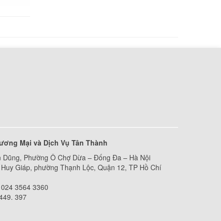
ell
000 đ
ell
000 đ
ecision
000 đ
ương Mại và Dịch Vụ Tân Thành
ecision
 Dũng, Phường Ô Chợ Dừa – Đống Đa – Hà Nội
Huy Giáp, phường Thạnh Lộc, Quận 12, TP Hồ Chí
000 đ
 024 3564 3360
 449. 397
ecision