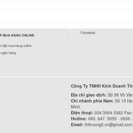
Sạc Dell - Adapter D
Inspiron 11 3179
290.
Sạc Dell - Adapter D
Facebook
P MUA HÀNG ONLINE
Inspiron 11 3162
290.
 đặt mua hàng online
 ngân hàng
Sạc Adapter Dell Pr
M4400 130W
649.
Công Ty TNHH Kinh Doanh Th
Sạc Adapter Dell Pr
Địa chỉ giao dịch:
Số 58 Võ Văn
M4500 130W
Chi nhánh phía Nam:
Số 15 Hà 
649.
Minh
Điện thoại:
024 3564 3362 Fax:
Hotline:
083. 647. 5555 - 0936.
Sạc Adapter Dell Pr
Email:
thitruongit.vn@gmail.com
M2400 90W