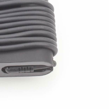
Sạc Dell - Adapter D
Inspiron 11 3162
129.
Sạc Dell - Adapter D
Inspiron 11 3164
290.
Sạc Dell - Adapter D
Inspiron 11 3168
290.
Sạc Dell - Adapter D
Inspiron 11 3169
290.