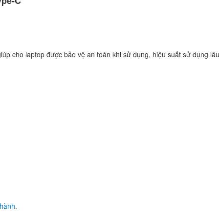
ype-C
Sạc Adapter Laptop 
Inspiron 17R N7110
149.
iúp cho laptop được bảo vệ an toàn khi sử dụng, hiệu suất sử dụng lâu
Sạc Adapter Laptop 
Latitude 14 5480
290.
Sạc Adapter Laptop 
Latitude 14 5490
290.
Sạc Adapter Laptop 
Latitude 14 3490
290.
 hành.
Sạc - Adapter Dell I
3476