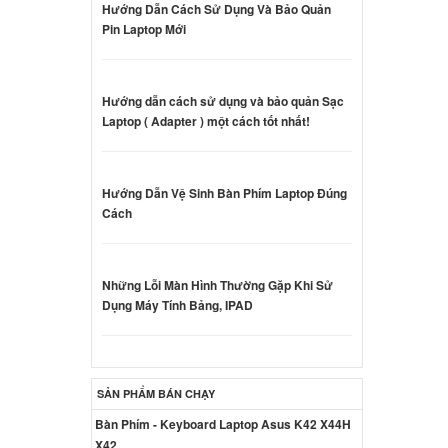
Hướng Dẫn Cách Sử Dụng Và Bảo Quản
000 đ
Pin Laptop Mới
iron
Hướng dẫn cách sử dụng và bảo quản Sạc
000 đ
Laptop ( Adapter ) một cách tốt nhất!
Dell
Hướng Dẫn Vệ Sinh Bàn Phím Laptop Đúng
Cách
000 đ
Dell
Những Lỗi Màn Hình Thường Gặp Khi Sử
5W
Dụng Máy Tính Bảng, IPAD
000 đ
Dell
SẢN PHẨM BÁN CHẠY
5W
000 đ
Bàn Phím - Keyboard Laptop Asus K42 X44H
X42