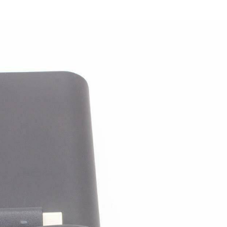
12 7275
790.
Sạc - Adapter Dell L
12 5280
790.
Sạc - Adapter Dell L
12 7285
790.
Sạc - Adapter Dell L
5175
790.
Sạc - Adapter Dell L
11 5285
790.