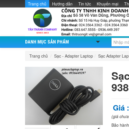
Trang chủ
Hướng dẫn
Tin tức
Khuyến mại
Th
DANH MỤC SẢN PHẨM
Trang chủ
/
Sạc - Adapter Laptop
/
Sạc Adapter La
Sạc
938
Giá 
(giá chư
Bảo hàn