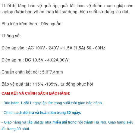
Thiết bị tăng bảo vệ quá áp, quá tải, bảo vệ đoản mạch giúp cho
laptop được bảo vệ an toàn khi sử dụng, hiệu suất sử dụng lâu dài.
Phụ kiện kèm theo : Dây nguồn
Thông số:
Điện áp vào : AC 100V - 240V ~ 1.5A (1.5A) 50 - 60Hz
Điện áp ra : DC 19.5V - 4.62A 90W
Chuẩn chân kết nối : 5.0*7.4mm
Bảo vệ quá tải : 115% -135% , tự động phục hồi
CAM KẾT VÀ CHÍNH SÁCH BẢO HÀNH:
- Bảo hành
1 đổi 1
ngay lập tức trong suốt thời gian bảo hành.
- Chính sách
đổi trả và hoàn tiền trong 30 ngày.
- Giao hàng và lắp đặt tại nhà
miễn phí
trong nội thành Hà Nội. Giao hàng siêu
tốc trong 30 phút.