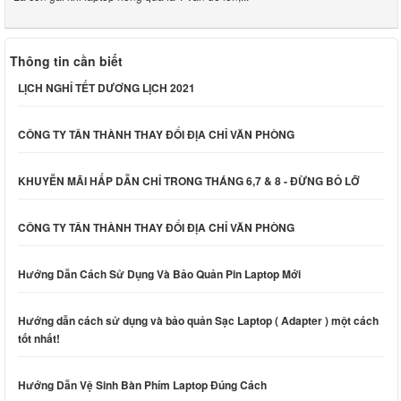
Thông tin cần biết
LỊCH NGHỈ TẾT DƯƠNG LỊCH 2021
CÔNG TY TÂN THÀNH THAY ĐỔI ĐỊA CHỈ VĂN PHÒNG
KHUYỄN MÃI HẤP DẪN CHỈ TRONG THÁNG 6,7 & 8 - ĐỪNG BỎ LỠ
CÔNG TY TÂN THÀNH THAY ĐỔI ĐỊA CHỈ VĂN PHÒNG
Hướng Dẫn Cách Sử Dụng Và Bảo Quản Pin Laptop Mới
Hướng dẫn cách sử dụng và bảo quản Sạc Laptop ( Adapter ) một cách
tốt nhất!
Hướng Dẫn Vệ Sinh Bàn Phím Laptop Đúng Cách