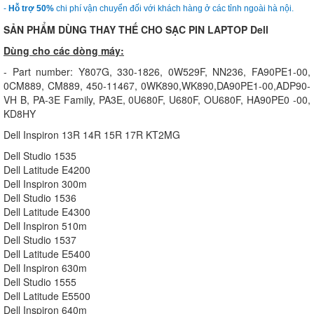
-
Hỗ trợ 50%
chi phí vận chuyển đối với khách hàng ở các tỉnh ngoài hà nội.
SẢN PHẨM DÙNG THAY THẾ CHO SẠC PIN LAPTOP Dell
Dùng cho các dòng máy:
- Part number: Y807G, 330-1826, 0W529F, NN236, FA90PE1-00,
0CM889, CM889, 450-11467, 0WK890,WK890,DA90PE1-00,ADP90-
VH B, PA-3E Family, PA3E, 0U680F, U680F, OU680F, HA90PE0 -00,
KD8HY
Dell Inspiron 13R 14R 15R 17R KT2MG
Dell Studio 1535
Dell Latitude E4200
Dell Inspiron 300m
Dell Studio 1536
Dell Latitude E4300
Dell Inspiron 510m
Dell Studio 1537
Dell Latitude E5400
Dell Inspiron 630m
Dell Studio 1555
Dell Latitude E5500
Dell Inspiron 640m