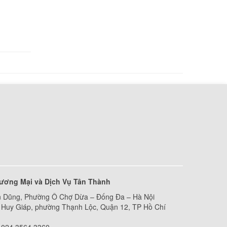
ell
000 đ
ell
000 đ
ell
000 đ
ell
ương Mại và Dịch Vụ Tân Thành
 Dũng, Phường Ô Chợ Dừa – Đống Đa – Hà Nội
000 đ
Huy Giáp, phường Thạnh Lộc, Quận 12, TP Hồ Chí