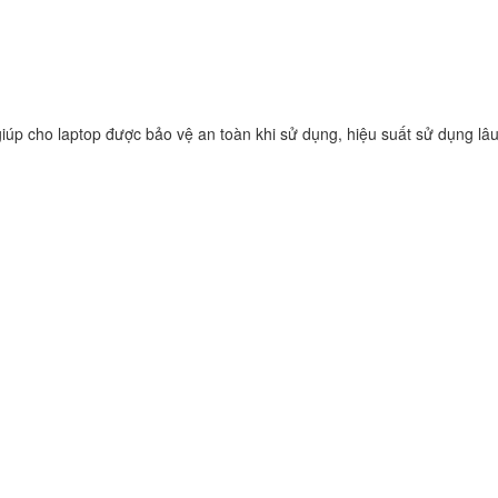
Sạc Adapter Laptop 
Inspiron 17R N7110
149.
iúp cho laptop được bảo vệ an toàn khi sử dụng, hiệu suất sử dụng lâu
Sạc Adapter Laptop 
Latitude 14 5480
290.
Sạc Adapter Laptop 
Latitude 14 5490
290.
Sạc Adapter Laptop 
Latitude 14 3490
290.
Sạc - Adapter Dell I
3476