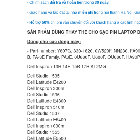
- Chính sách
đổi trả và hoàn tiền trong 30 ngày.
- Giao hàng và lắp đặt tại nhà
miễn phí
trong nội thành Hà Nội. Gia
-
Hỗ trợ 50%
chi phí vận chuyển đối với khách hàng ở các tỉnh ngo
SẢN PHẨM DÙNG THAY THẾ CHO SẠC PIN LAPTOP D
Dùng cho các dòng máy:
- Part number: Y807G, 330-1826, 0W529F, NN236, F
B, PA-3E Family, PA3E, 0U680F, U680F, OU680F, HA90
Dell Inspiron 13R 14R 15R 17R KT2MG
Dell Studio 1535
Dell Latitude E4200
Dell Inspiron 300m
Dell Studio 1536
Dell Latitude E4300
Dell Inspiron 510m
Dell Studio 1537
Dell Latitude E5400
Dell Inspiron 630m
Dell Studio 1555
Dell Latitude E5500