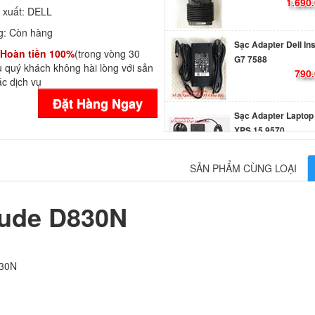
1.690
 xuất:
DELL
g:
Còn hàng
Sạc Adapter Dell In
Hoàn tiền 100%
(trong vòng 30
G7 7588
 quý khách không hài lòng với sản
790.
c dịch vụ
Đặt Hàng Ngay
Sạc Adapter Laptop 
XPS 15 9570
990.
SẢN PHẨM CÙNG LOẠI
Sạc Adapter Dell G3
3579 Gaming
itude D830N
790.
Sạc Adapter Laptop 
30N
Latitude E6540
249.