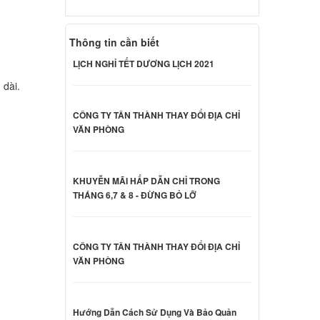
Dell
Thông tin cần biết
000 đ
LỊCH NGHỈ TẾT DƯƠNG LỊCH 2021
 dài.
Dell
000 đ
CÔNG TY TÂN THÀNH THAY ĐỔI ĐỊA CHỈ
VĂN PHÒNG
Dell
KHUYỄN MÃI HẤP DẪN CHỈ TRONG
000 đ
THÁNG 6,7 & 8 - ĐỪNG BỎ LỠ
Dell
CÔNG TY TÂN THÀNH THAY ĐỔI ĐỊA CHỈ
000 đ
VĂN PHÒNG
nspiron
Hướng Dẫn Cách Sử Dụng Và Bảo Quản