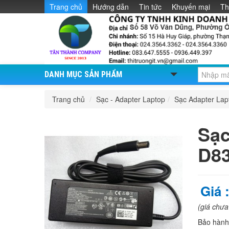
Trang chủ
Hướng dẫn
Tin tức
Khuyến mại
Th
DANH MỤC SẢN PHẨM
Trang chủ
/
Sạc - Adapter Laptop
/
Sạc Adapter La
Sạc
D8
Giá 
(giá chư
Bảo hàn