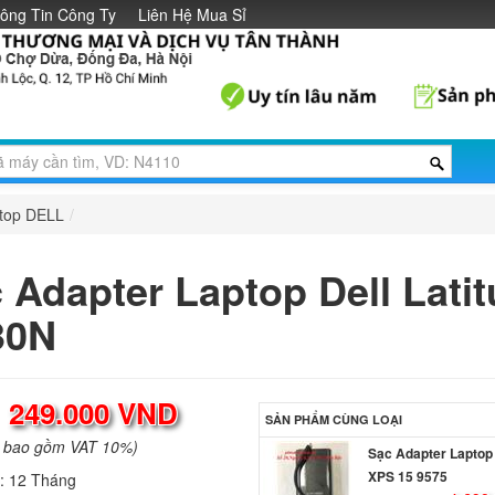
ông Tin Công Ty
Liên Hệ Mua Sỉ
ptop DELL
/
 Adapter Laptop Dell Lati
30N
:
249.000 VND
SẢN PHẨM CÙNG LOẠI
a bao gồm VAT 10%)
Sạc Adapter Laptop 
XPS 15 9575
h:
12 Tháng