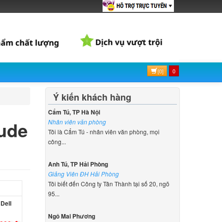
[0]
0
Ý kiến khách hàng
Cẩm Tú, TP Hà Nội
tude
Nhân viên văn phòng
Tôi là Cẩm Tú - nhân viên văn phòng, mọi
công...
Anh Tú, TP Hải Phòng
Giảng Viên ĐH Hải Phòng
Tôi biết đến Công ty Tân Thành tại số 20, ngõ
95...
Dell
Ngô Mai Phương