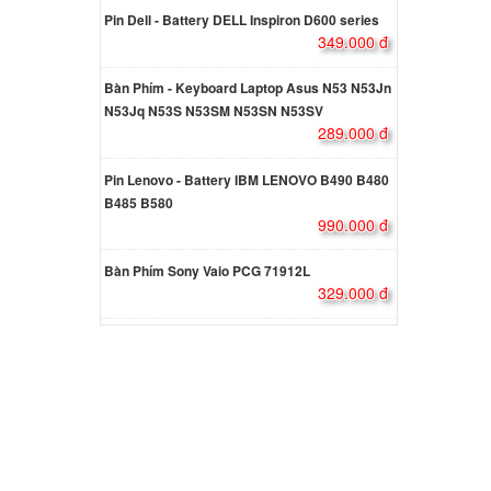
Pin Dell - Battery DELL Inspiron D600 series
Dell
349.000 đ
5W
000 đ
Bàn Phím - Keyboard Laptop Asus N53 N53Jn
N53Jq N53S N53SM N53SN N53SV
289.000 đ
Dell
5W
Pin Lenovo - Battery IBM LENOVO B490 B480
000 đ
B485 B580
990.000 đ
Dell
Bàn Phím Sony Vaio PCG 71912L
5W
329.000 đ
000 đ
Dell
000 đ
atitude