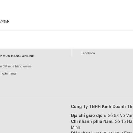
Sạc Dell - Adapter D
Inspiron 11 3162
N 90W
129.
Sạc Dell - Adapter D
Inspiron 11 3164
Facebook
290.
P MUA HÀNG ONLINE
 đặt mua hàng online
 ngân hàng
Sạc Dell - Adapter D
Inspiron 11 3168
290.
Sạc Dell - Adapter D
Công Ty TNHH Kinh Doanh Th
Inspiron 11 3169
Địa chỉ giao dịch:
Số 58 Võ Văn
290.
Chi nhánh phía Nam:
Số 15 Hà 
Minh