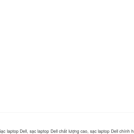
12 7275
790.
Sạc - Adapter Dell L
12 5280
790.
Sạc - Adapter Dell L
12 7285
790.
Sạc - Adapter Dell L
5175
790.
Sạc - Adapter Dell L
11 5285
790.
ạc laptop Dell, sạc laptop Dell chất lượng cao, sạc laptop Dell chính 