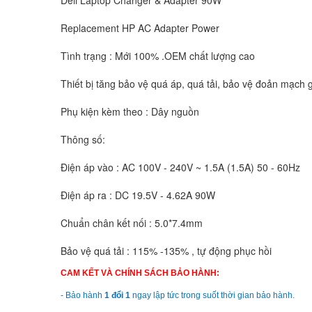
Replacement HP AC Adapter Power
Tình trạng : Mới 100% .OEM chất lượng cao
Thiết bị tăng bảo vệ quá áp, quá tải, bảo vệ đoản mạch g
Phụ kiện kèm theo : Dây nguồn
Thông số:
Điện áp vào : AC 100V - 240V ~ 1.5A (1.5A) 50 - 60Hz
Điện áp ra : DC 19.5V - 4.62A 90W
Chuẩn chân kết nối : 5.0*7.4mm
Bảo vệ quá tải : 115% -135% , tự động phục hồi
CAM KẾT VÀ CHÍNH SÁCH BẢO HÀNH:
- Bảo hành
1 đổi 1
ngay lập tức trong suốt thời gian bảo hành.