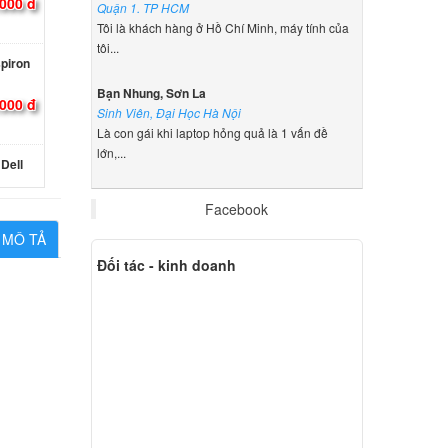
.000 đ
Quận 1. TP HCM
Tôi là khách hàng ở Hồ Chí Minh, máy tính của
tôi...
spiron
Bạn Nhung, Sơn La
000 đ
Sinh Viên, Đại Học Hà Nội
Là con gái khi laptop hỏng quả là 1 vấn đề
lớn,...
Dell
000 đ
Facebook
MÔ TẢ
Đối tác - kinh doanh
 15
000 đ
Dell
000 đ