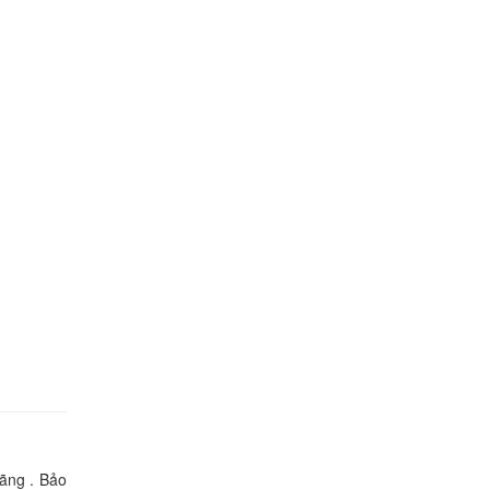
000 đ
atitude
000 đ
atitude
000 đ
atitude
000 đ
atitude
000 đ
hãng . Bảo