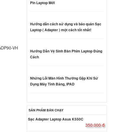
Pin Laptop Mới
000 đ
iron
Hướng dẫn cách sử dụng và bảo quản Sạc
Laptop ( Adapter ) một cách tốt nhất!
000 đ
,ADP90-VH
Hướng Dẫn Vệ Sinh Bàn Phím Laptop Đúng
Dell
Cách
000 đ
Những Lỗi Màn Hình Thường Gặp Khi Sử
Dell
Dụng Máy Tính Bảng, IPAD
5W
000 đ
SẢN PHẨM BÁN CHẠY
Dell
5W
Sạc Adapter Laptop Asus K550C
000 đ
350.000 đ