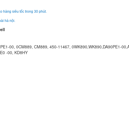
290.
o hàng siêu tốc trong 30 phút.
ài hà nội.
Sạc Laptop Dell Insp
3567S-P63F002
ell
190.
A90PE1-00, 0CM889, CM889, 450-11467, 0WK890,WK890,DA90PE1-00
Sạc Adapter Laptop 
PE0 -00, KD8HY
Vostro 5471
290.
Sạc Adapter Laptop 
Inspiron 15 3568 6
290.
Sạc Adapter Laptop 
Inspiron 15 3573 6
290.