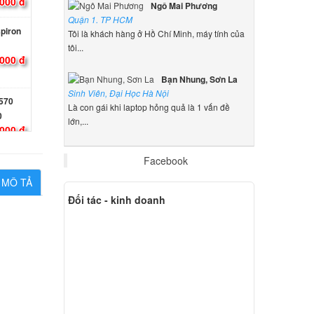
.000 đ
Ngô Mai Phương
Quận 1. TP HCM
spiron
Tôi là khách hàng ở Hồ Chí Minh, máy tính của
tôi...
000 đ
Bạn Nhung, Sơn La
Sinh Viên, Đại Học Hà Nội
Là con gái khi laptop hỏng quả là 1 vấn đề
0
lớn,...
000 đ
Facebook
MÔ TẢ
000 đ
Đối tác - kinh doanh
Dell
000 đ
Dell