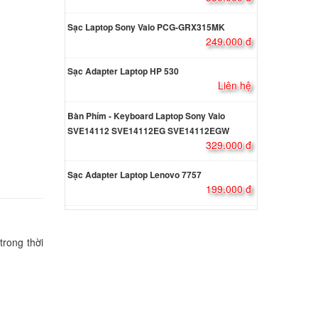
 3576
Sạc Laptop Sony Vaio PCG-GRX315MK
249.000 đ
000 đ
Sạc Adapter Laptop HP 530
Liên hệ
 5566
Bàn Phím - Keyboard Laptop Sony Vaio
000 đ
SVE14112 SVE14112EG SVE14112EGW
329.000 đ
Sạc Adapter Laptop Lenovo 7757
199.000 đ
 5577
000 đ
trong thời
Dell
000 đ