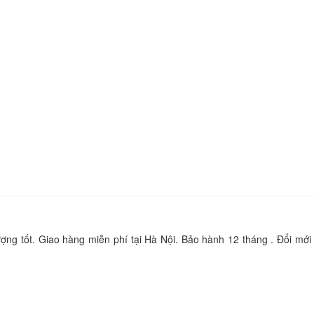
Sạc Adapter Laptop Dell Inspiron 15
65W
290.
Sạc Adapter Laptop Dell Inspiron 15
65W
290.
Sạc Adapter Laptop Dell Inspiron 15
65W
290.
ợng tốt. Giao hàng miễn phí tại Hà Nội. Bảo hành 12 tháng . Đổi mới 
Sạc Adapter Laptop 
Inspiron 15 5100
290.