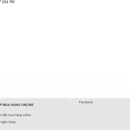
W Giá Rẻ
129.
Sạc Dell - Adapter D
Inspiron 11 3164
290.
Sạc Dell - Adapter D
Inspiron 11 3168
290.
Sạc Dell - Adapter D
Inspiron 11 3169
290.
Facebook
P MUA HÀNG ONLINE
Sạc Dell - Adapter D
Inspiron 11 3179
 đặt mua hàng online
290.
 ngân hàng