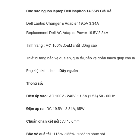
Cục sạc nguồn laptop Dell Inspiron 14 65W Giá Rẻ
Dell Laptop Changer & Adapter 19.5V 3.34A
Replacement Dell AC Adapter Power 19.5V 3.34A
Tình trạng : Mới 100% .OEM chất lượng cao
Thiết bị tăng bảo vệ quá áp, quá tải, bảo vệ đoản mạch giúp cho la
Phụ kiện kèm theo :
Dây nguồn
Thông số:
Điện áp vào
: AC 100V - 240V ~ 1.5A (1.5A) 50 - 60Hz
Điện áp ra
: DC 19.5V - 3.34A, 65W
Chuẩn chân kết nối
: 7.4*5.0mm
Bảo vệ quá tải
: 115% -135% , tự động phục hồi