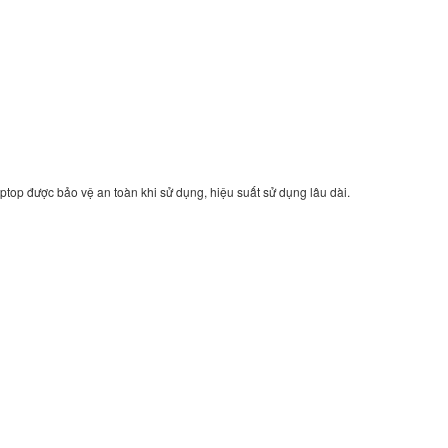
149.
Sạc Adapter Laptop 
Latitude 14 5480
290.
Sạc Adapter Laptop 
Latitude 14 5490
ptop được bảo vệ an toàn khi sử dụng, hiệu suất sử dụng lâu dài.
290.
Sạc Adapter Laptop 
Latitude 14 3490
290.
Sạc - Adapter Dell I
3476
290.