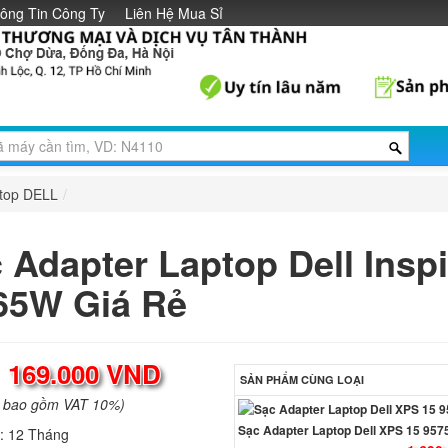
ông Tin Công Ty
Liên Hệ Mua Sỉ
ptop DELL
/
 Adapter Laptop Dell Insp
65W Giá Rẻ
:
169.000 VND
SẢN PHẨM CÙNG LOẠI
a bao gồm VAT 10%)
Sạc Adapter Laptop Dell XPS 15 957
h:
12 Tháng