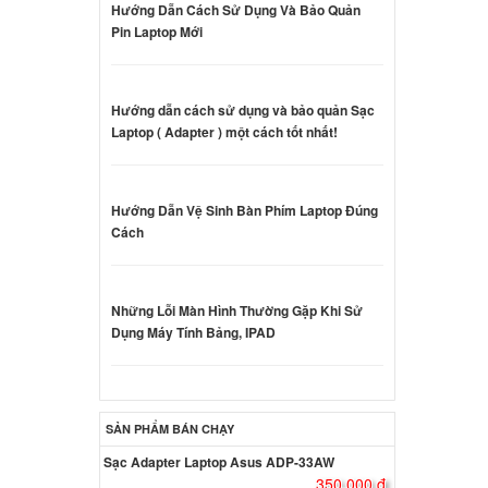
Hướng Dẫn Cách Sử Dụng Và Bảo Quản
iron
Pin Laptop Mới
000 đ
Hướng dẫn cách sử dụng và bảo quản Sạc
Laptop ( Adapter ) một cách tốt nhất!
000 đ
Hướng Dẫn Vệ Sinh Bàn Phím Laptop Đúng
Dell
Cách
5W
000 đ
Những Lỗi Màn Hình Thường Gặp Khi Sử
Dụng Máy Tính Bảng, IPAD
 3573
000 đ
SẢN PHẨM BÁN CHẠY
Sạc Adapter Laptop Asus ADP-33AW
350.000 đ