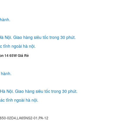
Sạc Laptop Dell Insp
3567S-P63F002
190.
 hành.
à Nội. Giao hàng siêu tốc trong 30 phút.
Sạc Adapter Laptop Dell Vostro 5471
 tỉnh ngoài hà nội.
290.
n 14 65W Giá Rẻ
Sạc Adapter Laptop 
Inspiron 15 3568 6
290.
o hành.
Hà Nội. Giao hàng siêu tốc trong 30 phút.
ác tỉnh ngoài hà nội.
Sạc Adapter Laptop Dell Inspiron 15
65W
290.
650-02D4,LA65NS2-01,PA-12