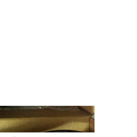
Adapter Dell Latitude 12 7275
790.
Adapter Dell Latitude 12 5280
790.
Adapter Dell Latitude 12 7285
790.
S
Adapter Dell Latitude 5175
790.
Adapter Dell Latitude 11 5285
790.
Sạc Dell - Adapter D
Inspiron 11 3162