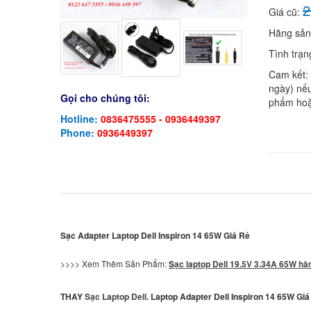
2
Giá cũ:
Hãng sản
Tình trạn
Cam kết:
ngày) nếu
Gọi cho chúng tôi:
phẩm hoặ
Hotline:
0836475555 - 0936449397
Phone:
0936449397
Sạc Adapter Laptop Dell Inspiron 14 65W Giá Rẻ
>>>> Xem Thêm Sản Phẩm:
S
ạc lapt
op Dell
19.5V 3.34A 65W hàn
THAY
Sạc Laptop Dell
.
Laptop Adapter Dell Inspiron 14 65W Giá