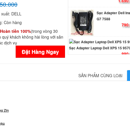
1.690
50.000
Sạc Adapter Dell In
 xuất:
DELL
G7 7588
g:
Còn hàng
790.
Hoàn tiền 100%
(trong vòng 30
 quý khách không hài lòng với sản
c dịch vụ
Sạc Adapter Laptop Dell XPS 15 957
Đặt Hàng Ngay
990.
Sạc Adapter Dell G3 15 3579 Gaming
SẢN PHẨM CÙNG LOẠI
790.
Sạc Adapter Laptop 
Latitude E6540
249.
g Zin
Sạc Adapter Laptop 
 Rẻ
Inspiron 17R N7110