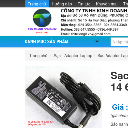
Trang chủ
Hướng dẫn
Tin tức
Khuyến mại
Th
DANH MỤC SẢN PHẨM
Trang chủ
/
Sạc - Adapter Laptop
/
Sạc Adapter La
Sạc
14 
Giá 
(giá chư
Bảo hàn