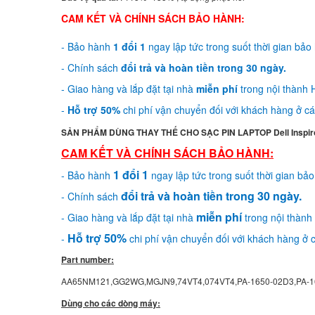
CAM KẾT VÀ CHÍNH SÁCH BẢO HÀNH:
- Bảo hành
1 đổi 1
ngay lập tức trong suốt thời gian bảo
- Chính sách
đổi trả và hoàn tiền trong 30 ngày.
- Giao hàng và lắp đặt tại nhà
miễn phí
trong nội thành H
-
Hỗ trợ 50%
chi phí vận chuyển đối với khách hàng ở các
SẢN PHẨM DÙNG THAY THẾ CHO SẠC PIN LAPTOP Dell Inspiro
CAM KẾT VÀ CHÍNH SÁCH BẢO HÀNH:
1 đổi 1
- Bảo hành
ngay lập tức trong suốt thời gian bả
đổi trả và hoàn tiền trong 30 ngày.
- Chính sách
miễn phí
- Giao hàng và lắp đặt tại nhà
trong nội thành 
Hỗ trợ 50%
-
chi phí vận chuyển đối với khách hàng ở c
Part number:
AA65NM121,GG2WG,MGJN9,74VT4,074VT4,PA-1650-02D3,PA-1
Dùng cho các dòng máy: