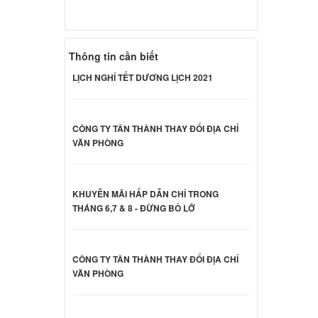
000 đ
Dell
Thông tin cần biết
000 đ
LỊCH NGHỈ TẾT DƯƠNG LỊCH 2021
Dell
CÔNG TY TÂN THÀNH THAY ĐỔI ĐỊA CHỈ
VĂN PHÒNG
000 đ
Dell
KHUYỄN MÃI HẤP DẪN CHỈ TRONG
THÁNG 6,7 & 8 - ĐỪNG BỎ LỠ
000 đ
CÔNG TY TÂN THÀNH THAY ĐỔI ĐỊA CHỈ
nspiron
VĂN PHÒNG
000 đ