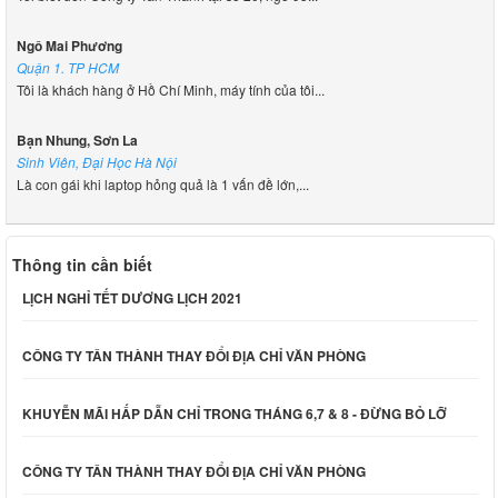
Ngô Mai Phương
Quận 1. TP HCM
Tôi là khách hàng ở Hồ Chí Minh, máy tính của tôi...
Bạn Nhung, Sơn La
Sinh Viên, Đại Học Hà Nội
Là con gái khi laptop hỏng quả là 1 vấn đề lớn,...
Thông tin cần biết
LỊCH NGHỈ TẾT DƯƠNG LỊCH 2021
CÔNG TY TÂN THÀNH THAY ĐỔI ĐỊA CHỈ VĂN PHÒNG
KHUYỄN MÃI HẤP DẪN CHỈ TRONG THÁNG 6,7 & 8 - ĐỪNG BỎ LỠ
CÔNG TY TÂN THÀNH THAY ĐỔI ĐỊA CHỈ VĂN PHÒNG