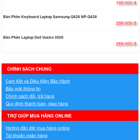
199.000 đ
Bàn Phím Keyboard Laptop Samsung Q428 NP-Q428
299.000 đ
Bàn Phím Laptop Dell Vostro 3500
289.000 đ
hermes handbags outlet online
CHÍNH SÁCH CHUNG
Cam Kết và Điều Kiện Bảo Hành
Bảo mật thông tin
Chính sách đổi, trả hàng
Quy định thanh toán, giao hàng
TRỢ GIÚP MUA HÀNG ONLINE
Hướng dẫn đặt mua hàng online
Tài khoản ngân hàng