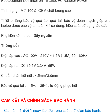
Replacement Dell Inspiron 15 3568 AC Adapter Power
Tình trạng : Mới 100% .OEM chất lượng cao
Thiết bị tăng bảo vệ quá áp, quá tải, bảo vệ đoản mạch giúp cho
laptop được bảo vệ an toàn khi sử dụng, hiệu suất sử dụng lâu dài.
Phụ kiện kèm theo :
Dây nguồn
Thông số:
Điện áp vào : AC 100V - 240V ~ 1.5A (1.5A) 50 - 60Hz
Điện áp ra : DC 19.5V 3.34A 65W
Chuẩn chân kết nối : 4.5mm*3.0mm
Bảo vệ quá tải : 115% -135% , tự động phục hồi
CAM KẾT VÀ CHÍNH SÁCH BẢO HÀNH:
1 đổi 1
- Bảo hành
ngay lập tức trong suốt thời gian bảo hành.