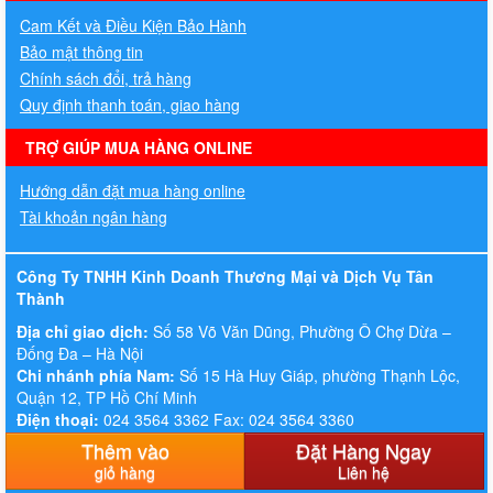
Cam Kết và Điều Kiện Bảo Hành
Bảo mật thông tin
Chính sách đổi, trả hàng
Quy định thanh toán, giao hàng
TRỢ GIÚP MUA HÀNG ONLINE
Hướng dẫn đặt mua hàng online
Tài khoản ngân hàng
Công Ty TNHH Kinh Doanh Thương Mại và Dịch Vụ Tân
Thành
Địa chỉ giao dịch:
Số 58 Võ Văn Dũng, Phường Ô Chợ Dừa –
Đống Đa – Hà Nội
Chi nhánh phía Nam:
Số 15 Hà Huy Giáp, phường Thạnh Lộc,
Quận 12, TP Hồ Chí Minh
Điện thoại:
024 3564 3362 Fax: 024 3564 3360
Hotline:
083. 647. 5555 - 0936. 449. 397
Thêm vào
Đặt Hàng Ngay
Email:
thitruongit.vn@gmail.com
giỏ hàng
Liên hệ