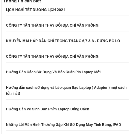
Thông tin cần biết
LỊCH NGHỈ TẾT DƯƠNG LỊCH 2021
CÔNG TY TÂN THÀNH THAY ĐỔI ĐỊA CHỈ VĂN PHÒNG
KHUYỄN MÃI HẤP DẪN CHỈ TRONG THÁNG 6,7 & 8 - ĐỪNG BỎ LỠ
CÔNG TY TÂN THÀNH THAY ĐỔI ĐỊA CHỈ VĂN PHÒNG
Hướng Dẫn Cách Sử Dụng Và Bảo Quản Pin Laptop Mới
Hướng dẫn cách sử dụng và bảo quản Sạc Laptop ( Adapter ) một cách
tốt nhất!
Hướng Dẫn Vệ Sinh Bàn Phím Laptop Đúng Cách
Những Lỗi Màn Hình Thường Gặp Khi Sử Dụng Máy Tính Bảng, IPAD