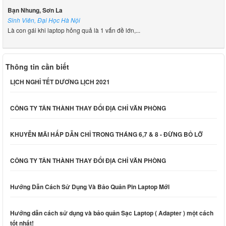
Bạn Nhung, Sơn La
Sinh Viên, Đại Học Hà Nội
Là con gái khi laptop hỏng quả là 1 vấn đề lớn,...
Thông tin cần biết
LỊCH NGHỈ TẾT DƯƠNG LỊCH 2021
CÔNG TY TÂN THÀNH THAY ĐỔI ĐỊA CHỈ VĂN PHÒNG
KHUYỄN MÃI HẤP DẪN CHỈ TRONG THÁNG 6,7 & 8 - ĐỪNG BỎ LỠ
CÔNG TY TÂN THÀNH THAY ĐỔI ĐỊA CHỈ VĂN PHÒNG
Hướng Dẫn Cách Sử Dụng Và Bảo Quản Pin Laptop Mới
Hướng dẫn cách sử dụng và bảo quản Sạc Laptop ( Adapter ) một cách
tốt nhất!