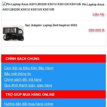
Pin Laptop Asus
A501LB5200 K501U K501UX K501UB
Liên hệ
Sạc Adapter Laptop Dell Inspiron 3583
290.000 đ
hermes handbags outlet online
CHÍNH SÁCH CHUNG
Cam Kết và Điều Kiện Bảo Hành
Bảo mật thông tin
Chính sách đổi, trả hàng
Quy định thanh toán, giao hàng
TRỢ GIÚP MUA HÀNG ONLINE
Hướng dẫn đặt mua hàng online