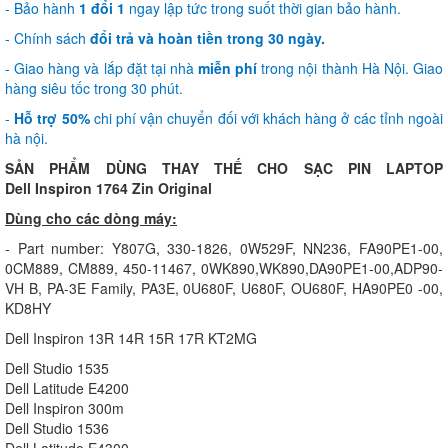
- Bảo hành
1 đổi 1
ngay lập tức trong suốt thời gian bảo hành.
- Chính sách
đổi trả và hoàn tiền trong 30 ngày.
- Giao hàng và lắp đặt tại nhà
miễn phí
trong nội thành Hà Nội. Giao
hàng siêu tốc trong 30 phút.
-
Hỗ trợ 50%
chi phí vận chuyển đối với khách hàng ở các tỉnh ngoài
hà nội.
SẢN PHẨM DÙNG THAY THẾ CHO SẠC PIN LAPTOP
Dell Inspiron 1764 Zin Original
Dùng cho các dòng máy:
- Part number: Y807G, 330-1826, 0W529F, NN236, FA90PE1-00,
0CM889, CM889, 450-11467, 0WK890,WK890,DA90PE1-00,ADP90-
VH B, PA-3E Family, PA3E, 0U680F, U680F, OU680F, HA90PE0 -00,
KD8HY
Dell Inspiron 13R 14R 15R 17R KT2MG
Dell Studio 1535
Dell Latitude E4200
Dell Inspiron 300m
Dell Studio 1536
Dell Latitude E4300