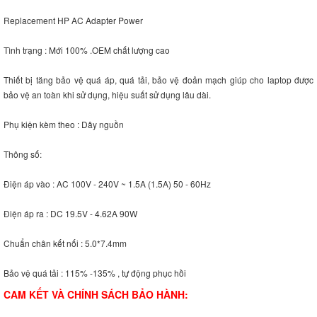
Replacement HP AC Adapter Power
Tình trạng : Mới 100% .OEM chất lượng cao
Thiết bị tăng bảo vệ quá áp, quá tải, bảo vệ đoản mạch giúp cho laptop được
bảo vệ an toàn khi sử dụng, hiệu suất sử dụng lâu dài.
Phụ kiện kèm theo : Dây nguồn
Thông số:
Điện áp vào : AC 100V - 240V ~ 1.5A (1.5A) 50 - 60Hz
Điện áp ra : DC 19.5V - 4.62A 90W
Chuẩn chân kết nối : 5.0*7.4mm
Bảo vệ quá tải : 115% -135% , tự động phục hồi
CAM KẾT VÀ CHÍNH SÁCH BẢO HÀNH: