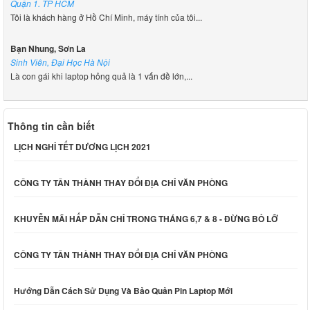
Quận 1. TP HCM
Tôi là khách hàng ở Hồ Chí Minh, máy tính của tôi...
Bạn Nhung, Sơn La
Sinh Viên, Đại Học Hà Nội
Là con gái khi laptop hỏng quả là 1 vấn đề lớn,...
Thông tin cần biết
LỊCH NGHỈ TẾT DƯƠNG LỊCH 2021
CÔNG TY TÂN THÀNH THAY ĐỔI ĐỊA CHỈ VĂN PHÒNG
KHUYỄN MÃI HẤP DẪN CHỈ TRONG THÁNG 6,7 & 8 - ĐỪNG BỎ LỠ
CÔNG TY TÂN THÀNH THAY ĐỔI ĐỊA CHỈ VĂN PHÒNG
Hướng Dẫn Cách Sử Dụng Và Bảo Quản Pin Laptop Mới