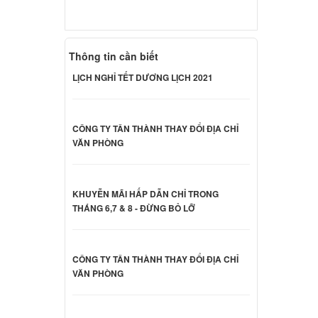
Dell
000 đ
Thông tin cần biết
LỊCH NGHỈ TẾT DƯƠNG LỊCH 2021
Dell
000 đ
CÔNG TY TÂN THÀNH THAY ĐỔI ĐỊA CHỈ
VĂN PHÒNG
Dell
000 đ
KHUYỄN MÃI HẤP DẪN CHỈ TRONG
THÁNG 6,7 & 8 - ĐỪNG BỎ LỠ
Dell
000 đ
CÔNG TY TÂN THÀNH THAY ĐỔI ĐỊA CHỈ
VĂN PHÒNG
nspiron