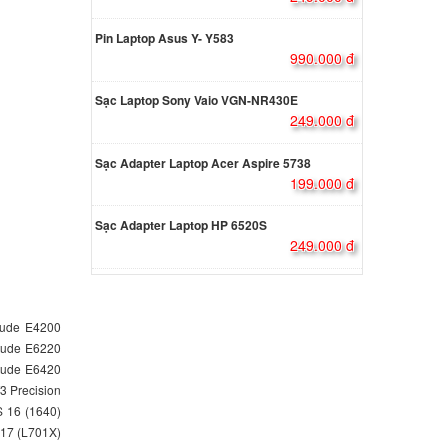
Dell
Pin Laptop Asus Y- Y583
5W
990.000 đ
000 đ
Sạc Laptop Sony Vaio VGN-NR430E
249.000 đ
Dell
5W
Sạc Adapter Laptop Acer Aspire 5738
000 đ
199.000 đ
Sạc Adapter Laptop HP 6520S
Dell
249.000 đ
5W
000 đ
itude E4200
Dell
itude E6220
itude E6420
000 đ
3 Precision
S 16 (1640)
 17 (L701X)
atitude