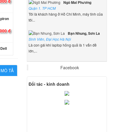
.000 đ
Ngô Mai Phương
Quận 1. TP HCM
Tôi là khách hàng ở Hồ Chí Minh, máy tính của
spiron
tôi...
000 đ
Bạn Nhung, Sơn La
Sinh Viên, Đại Học Hà Nội
Là con gái khi laptop hỏng quả là 1 vấn đề
Dell
lớn,...
000 đ
Facebook
MÔ TẢ
 15
Đối tác - kinh doanh
000 đ
Dell
000 đ