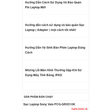
Hướng Dẫn Cách Sử Dụng Và Bảo Quản
000 đ
Pin Laptop Mới
iron
Hướng dẫn cách sử dụng và bảo quản Sạc
000 đ
Laptop ( Adapter ) một cách tốt nhất!
Dell
Hướng Dẫn Vệ Sinh Bàn Phím Laptop Đúng
Cách
000 đ
Dell
Những Lỗi Màn Hình Thường Gặp Khi Sử
5W
Dụng Máy Tính Bảng, IPAD
000 đ
Dell
SẢN PHẨM BÁN CHẠY
5W
000 đ
Sạc Laptop Sony Vaio PCG-GRX510K
249.000 đ