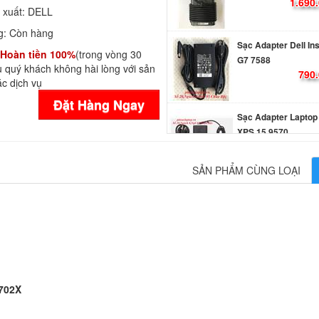
1.690
 xuất:
DELL
g:
Còn hàng
Sạc Adapter Dell In
Hoàn tiền 100%
(trong vòng 30
G7 7588
 quý khách không hài lòng với sản
790.
c dịch vụ
Đặt Hàng Ngay
Sạc Adapter Laptop 
XPS 15 9570
990.
SẢN PHẨM CÙNG LOẠI
Sạc Adapter Dell G3
3579 Gaming
790.
Sạc Adapter Laptop 
Latitude E6540
L702X
249.