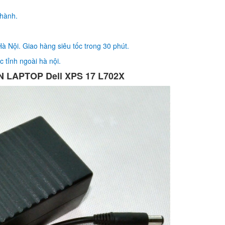
290.
 hành.
Sạc Laptop Dell Insp
à Nội. Giao hàng siêu tốc trong 30 phút.
3567S-P63F002
190.
 tỉnh ngoài hà nội.
 LAPTOP Dell XPS 17 L702X
Sạc Adapter Laptop 
Vostro 5471
290.
Sạc Adapter Laptop 
Inspiron 15 3568 6
290.
Sạc Adapter Laptop 
Inspiron 15 3573 6
290.