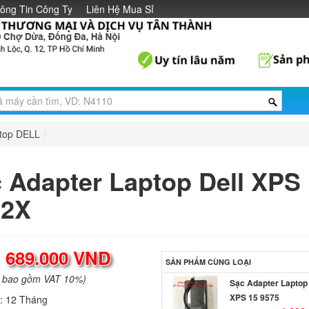
ông Tin Công Ty
Liên Hệ Mua Sỉ
ptop DELL
/
 Adapter Laptop Dell XPS
02X
:
689.000 VND
SẢN PHẨM CÙNG LOẠI
a bao gồm VAT 10%)
Sạc Adapter Laptop 
XPS 15 9575
h:
12 Tháng