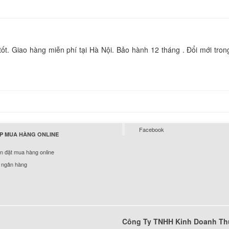
12 7275
790.
Sạc - Adapter Dell L
ốt. Giao hàng miễn phí tại Hà Nội. Bảo hành 12 tháng . Đổi mới tron
12 5280
790.
Sạc - Adapter Dell L
12 7285
790.
Facebook
P MUA HÀNG ONLINE
Sạc - Adapter Dell L
 đặt mua hàng online
5175
 ngân hàng
790.
Sạc - Adapter Dell L
11 5285
Công Ty TNHH Kinh Doanh Th
790.