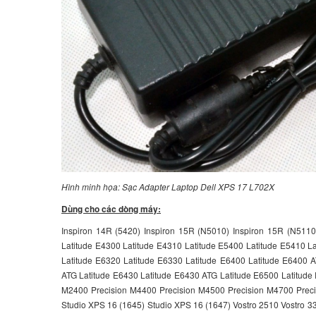
Hình minh họa: Sạc Adapter Laptop Dell XPS 17 L702X
Dùng cho các dòng máy:
Inspiron 14R (5420) Inspiron 15R (N5010) Inspiron 15R (N5110
Latitude E4300 Latitude E4310 Latitude E5400 Latitude E5410 L
Latitude E6320 Latitude E6330 Latitude E6400 Latitude E6400 
ATG Latitude E6430 Latitude E6430 ATG Latitude E6500 Latitude 
M2400 Precision M4400 Precision M4500 Precision M4700 Preci
Studio XPS 16 (1645) Studio XPS 16 (1647) Vostro 2510 Vostro 