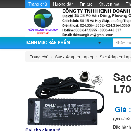
Trang chủ
Hướng dẫn
Tin tức
Khuyến mại
Th
DANH MỤC SẢN PHẨM
Trang chủ
/
Sạc - Adapter Laptop
/
Sạc Adapter La
Sạc
L7
Giá 
(giá chư
Bảo hàn
Gọi cho chúng tôi: