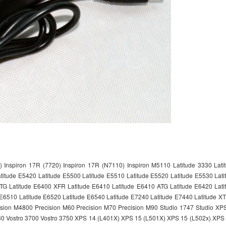
Sạc Adapter Laptop 
Inspiron 15 3576 6
290.
Sạc Adapter Laptop 
Inspiron 15 5566 6
290.
Sạc Adapter Laptop 
Inspiron 15 5577 6
290.
) Inspiron 17R (7720) Inspiron 17R (N7110) Inspiron M5110 Latitude 3330 Lat
Sạc Adapter Laptop 
atitude E5420 Latitude E5500 Latitude E5510 Latitude E5520 Latitude E5530 Lat
Inspiron 15 5100
ATG Latitude E6400 XFR Latitude E6410 Latitude E6410 ATG Latitude E6420 Lat
290.
E6510 Latitude E6520 Latitude E6540 Latitude E7240 Latitude E7440 Latitude XT
sion M4800 Precision M60 Precision M70 Precision M90 Studio 1747 Studio XP
330 Vostro 3700 Vostro 3750 XPS 14 (L401X) XPS 15 (L501X) XPS 15 (L502x) XPS
Sạc - Adapter Dell L