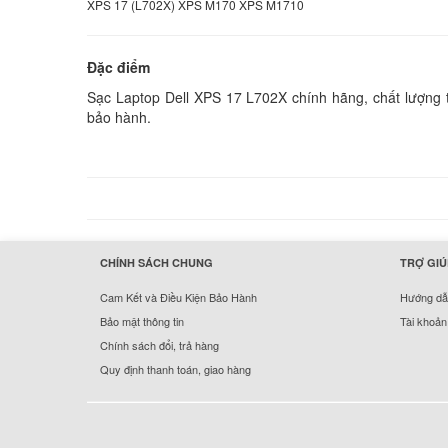
XPS 17 (L702X) XPS M170 XPS M1710
Đặc điểm
Sạc Laptop Dell XPS 17 L702X chính hãng, chất lượng t
bảo hành.
hermes handbags outlet online
CHÍNH SÁCH CHUNG
TRỢ GIÚ
Cam Kết và Điều Kiện Bảo Hành
Hướng dẫn
Bảo mật thông tin
Tài khoản
Chính sách đổi, trả hàng
Quy định thanh toán, giao hàng