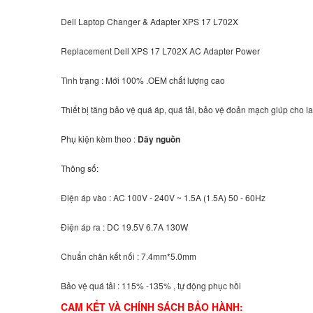
Dell Laptop Changer & Adapter XPS 17 L702X
Replacement Dell XPS 17 L702X AC Adapter Power
Tình trạng : Mới 100% .OEM chất lượng cao
Thiết bị tăng bảo vệ quá áp, quá tải, bảo vệ đoản mạch giúp cho la
Phụ kiện kèm theo :
Dây nguồn
Thông số:
Điện áp vào : AC 100V - 240V ~ 1.5A (1.5A) 50 - 60Hz
Điện áp ra : DC 19.5V 6.7A 130W
Chuẩn chân kết nối : 7.4mm*5.0mm
Bảo vệ quá tải : 115% -135% , tự động phục hồi
CAM KẾT VÀ CHÍNH SÁCH BẢO HÀNH: