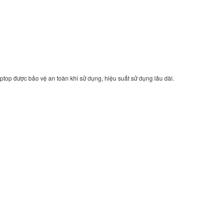
Sạc Adapter Laptop 
Inspiron 17R N7110
149.
Sạc Adapter Laptop 
Latitude 14 5480
ptop được bảo vệ an toàn khi sử dụng, hiệu suất sử dụng lâu dài.
290.
Sạc Adapter Laptop 
Latitude 14 5490
290.
Sạc Adapter Laptop 
Latitude 14 3490
290.
Sạc - Adapter Dell I
3476