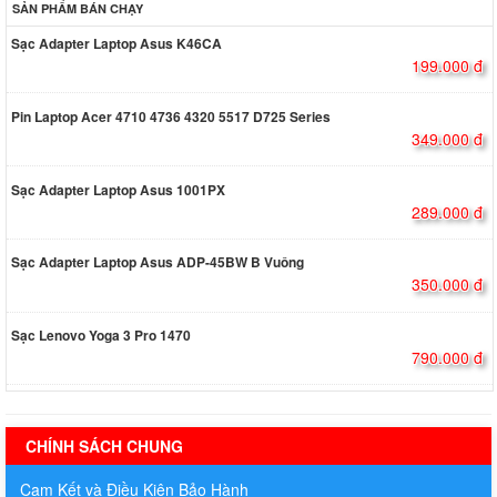
SẢN PHẨM BÁN CHẠY
Sạc Adapter Laptop Asus K46CA
199.000 đ
Pin Laptop Acer 4710 4736 4320 5517 D725 Series
349.000 đ
Sạc Adapter Laptop Asus 1001PX
289.000 đ
Sạc Adapter Laptop Asus ADP-45BW B Vuông
350.000 đ
Sạc Lenovo Yoga 3 Pro 1470
790.000 đ
hermes handbags outlet online
CHÍNH SÁCH CHUNG
Cam Kết và Điều Kiện Bảo Hành