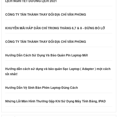
LỊCH NGHỈ TẾT DƯƠNG LỊCH 2021
CÔNG TY TÂN THÀNH THAY ĐỔI ĐỊA CHỈ VĂN PHÒNG
KHUYỄN MÃI HẤP DẪN CHỈ TRONG THÁNG 6,7 & 8 - ĐỪNG BỎ LỠ
CÔNG TY TÂN THÀNH THAY ĐỔI ĐỊA CHỈ VĂN PHÒNG
Hướng Dẫn Cách Sử Dụng Và Bảo Quản Pin Laptop Mới
Hướng dẫn cách sử dụng và bảo quản Sạc Laptop ( Adapter ) một cách
tốt nhất!
Hướng Dẫn Vệ Sinh Bàn Phím Laptop Đúng Cách
Những Lỗi Màn Hình Thường Gặp Khi Sử Dụng Máy Tính Bảng, IPAD