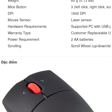
Weight
60 g (0.13 lbs)
Mice Button
3 (left click, right click, scr
DPI
1600 DPI
Mouse Sensor
Laser sensor
Hardware Requirements
Supported PC with USB p
Warranty Type
Customer Replaceable Un
Power Requirement
2 AA batteries
Scrolling
Scroll Wheel (up/down/left
Đặc điểm