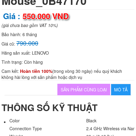
Mouse_0B47170
Giá :
550.000 VND
(giá chưa bao gồm VAT 10%)
Bảo hành:
6 tháng
790.000
Giá cũ:
Hãng sản xuất:
LENOVO
Tình trạng:
Còn hàng
Cam kết:
Hoàn tiền 100%
(trong vòng 30 ngày) nếu quý khách
không hài lòng với sản phẩm hoặc dịch vụ
SẢN PHẨM CÙNG LOẠI
MÔ TẢ
THÔNG SỐ KỸ THUẬT
Color
Black
Connection Type
2.4 GHz Wireless via Na