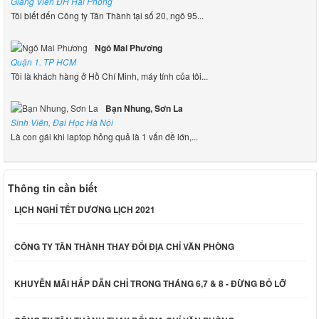
Giảng Viên ĐH Hải Phòng
Tôi biết đến Công ty Tân Thành tại số 20, ngõ 95...
Ngô Mai Phương
Quận 1. TP HCM
Tôi là khách hàng ở Hồ Chí Minh, máy tính của tôi...
Bạn Nhung, Sơn La
Sinh Viên, Đại Học Hà Nội
Là con gái khi laptop hỏng quả là 1 vấn đề lớn,...
Thông tin cần biết
LỊCH NGHỈ TẾT DƯƠNG LỊCH 2021
CÔNG TY TÂN THÀNH THAY ĐỔI ĐỊA CHỈ VĂN PHÒNG
KHUYỄN MÃI HẤP DẪN CHỈ TRONG THÁNG 6,7 & 8 - ĐỪNG BỎ LỠ