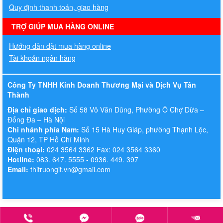
Quy định thanh toán, giao hàng
TRỢ GIÚP MUA HÀNG ONLINE
Hướng dẫn đặt mua hàng online
Tài khoản ngân hàng
Công Ty TNHH Kinh Doanh Thương Mại và Dịch Vụ Tân
Thành
Địa chỉ giao dịch:
Số 58 Võ Văn Dũng, Phường Ô Chợ Dừa –
Đống Đa – Hà Nội
Chi nhánh phía Nam:
Số 15 Hà Huy Giáp, phường Thạnh Lộc,
Quận 12, TP Hồ Chí Minh
Điện thoại:
024 3564 3362 Fax: 024 3564 3360
Hotline:
083. 647. 5555 - 0936. 449. 397
Email:
thitruongit.vn@gmail.com