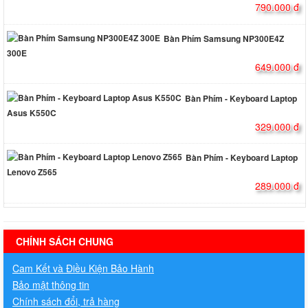
790.000 đ
Bàn Phím Samsung NP300E4Z
300E
649.000 đ
Bàn Phím - Keyboard Laptop
Asus K550C
329.000 đ
Bàn Phím - Keyboard Laptop
Lenovo Z565
289.000 đ
hermes handbags outlet online
CHÍNH SÁCH CHUNG
Cam Kết và Điều Kiện Bảo Hành
Bảo mật thông tin
Chính sách đổi, trả hàng