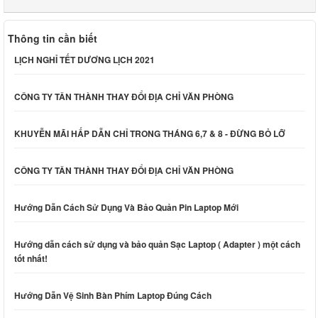
Thông tin cần biết
LỊCH NGHỈ TẾT DƯƠNG LỊCH 2021
CÔNG TY TÂN THÀNH THAY ĐỔI ĐỊA CHỈ VĂN PHÒNG
KHUYỄN MÃI HẤP DẪN CHỈ TRONG THÁNG 6,7 & 8 - ĐỪNG BỎ LỠ
CÔNG TY TÂN THÀNH THAY ĐỔI ĐỊA CHỈ VĂN PHÒNG
Hướng Dẫn Cách Sử Dụng Và Bảo Quản Pin Laptop Mới
Hướng dẫn cách sử dụng và bảo quản Sạc Laptop ( Adapter ) một cách
tốt nhất!
Hướng Dẫn Vệ Sinh Bàn Phím Laptop Đúng Cách