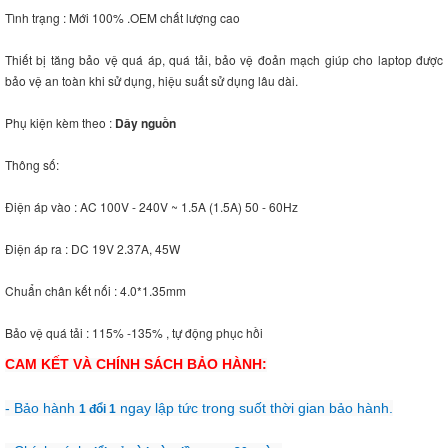
Tình trạng : Mới 100% .OEM chất lượng cao
Thiết bị tăng bảo vệ quá áp, quá tải, bảo vệ đoản mạch giúp cho laptop được
bảo vệ an toàn khi sử dụng, hiệu suất sử dụng lâu dài.
Phụ kiện kèm theo :
Dây nguồn
Thông số:
Điện áp vào : AC 100V - 240V ~ 1.5A (1.5A) 50 - 60Hz
Điện áp ra : DC 19V 2.37A, 45W
Chuẩn chân kết nối : 4.0*1.35mm
Bảo vệ quá tải : 115% -135% , tự động phục hồi
CAM KẾT VÀ CHÍNH SÁCH BẢO HÀNH:
- Bảo hành
ngay lập tức trong suốt thời gian bảo hành.
1 đổi 1