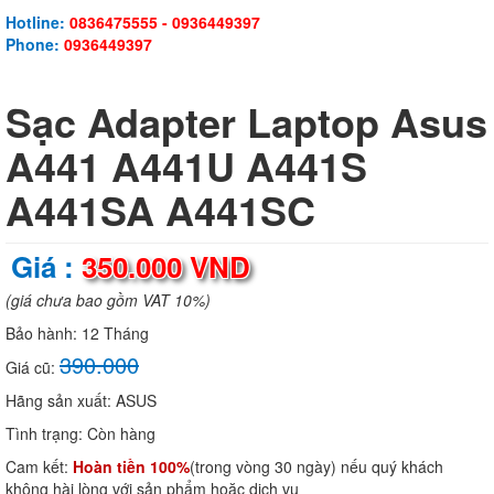
Hotline:
0836475555 - 0936449397
Phone:
0936449397
Sạc Adapter Laptop Asus
A441 A441U A441S
A441SA A441SC
Giá :
350.000 VND
(giá chưa bao gồm VAT 10%)
Bảo hành:
12 Tháng
390.000
Giá cũ:
Hãng sản xuất:
ASUS
Tình trạng:
Còn hàng
Cam kết:
Hoàn tiền 100%
(trong vòng 30 ngày) nếu quý khách
không hài lòng với sản phẩm hoặc dịch vụ