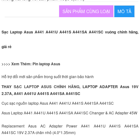
SẢN PHẨM CÙNG LOẠI
MÔ TẢ
Sạc Laptop Asus A441 A441U A441S A441SA A441SC vuông chính hãng,
giá rẻ
>>>> Xem Thêm:
Pin laptop Asus
Hỗ trợ đổi mới sản phẩm trong suốt thời gian bảo hành
THAY
SẠC LAPTOP ASUS CHÍNH HÃNG
, LAPTOP ADAPTER Asus 19V
2.37A, A441 A441U A441S A441SA A441SC
Cục sạc nguồn laptop Asus A441 A441U A441S A441SA A441SC
Asus Laptop A441 A441U A441S A441SA A441SC Changer & AC Adapter 45W
Replacement Asus AC Adapter Power A441 A441U A441S A441SA
A441SC 19V 2.37A chân nhỏ (4.0*1.35mm)