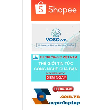
d
80,
000 đ
d
480
000 đ
d
480
000 đ
d
480S
000 đ
d