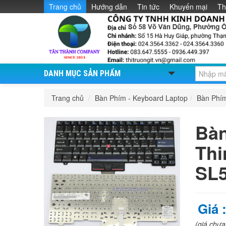
Trang chủ
Hướng dẫn
Tin tức
Khuyến mại
Th
DANH MỤC SẢN PHẨM
Trang chủ
/
Bàn Phím - Keyboard Laptop
/
Bàn Phí
Bàn
Thi
SL
Giá 
(giá chư