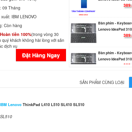
h:
09 Tháng
 xuất:
IBM LENOVO
Bàn phím - Keyboar
Lenovo IdeaPad 310
g:
Còn hàng
389.
Hoàn tiền 100%
(trong vòng 30
 quý khách không hài lòng với sản
c dịch vụ
Bàn phím - Keyboar
Lenovo IdeaPad 310
Đặt Hàng Ngay
389.
Bàn phím - Keyboar
SẢN PHẨM CÙNG LOẠI
Laptop Lenovo Yoga
14
Li
 IBM Lenovo
ThinkPad L410 L510 SL410 SL510
Bàn phím - Keyboar
Laptop Lenovo Yoga
 SL510
14IKB
389.