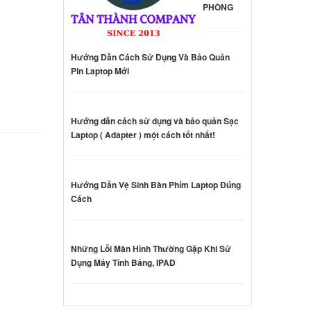
PHÒNG
dge
ên hệ
Hướng Dẫn Cách Sử Dụng Và Bảo Quản
Pin Laptop Mới
hinkpad
Hướng dẫn cách sử dụng và bảo quản Sạc
ên hệ
Laptop ( Adapter ) một cách tốt nhất!
hinkpad
Hướng Dẫn Vệ Sinh Bàn Phím Laptop Đúng
ên hệ
Cách
d
4ISK
Những Lỗi Màn Hình Thường Gặp Khi Sử
Dụng Máy Tính Bảng, IPAD
000 đ
d