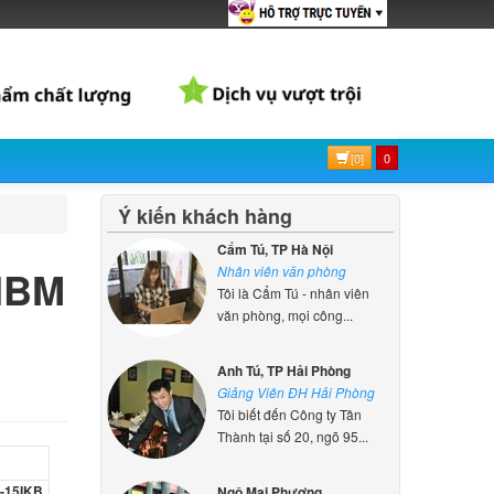
S-
000 đ
d
0-14IKB
000 đ
[0]
0
Ý kiến khách hàng
d
S-
Cẩm Tú, TP Hà Nội
 IBM
Nhân viên văn phòng
000 đ
Tôi là Cẩm Tú - nhân viên
văn phòng, mọi công...
d
0-14IKB
Anh Tú, TP Hải Phòng
000 đ
Giảng Viên ĐH Hải Phòng
Tôi biết đến Công ty Tân
Thành tại số 20, ngõ 95...
d
0-15IKB
000 đ
Ngô Mai Phương