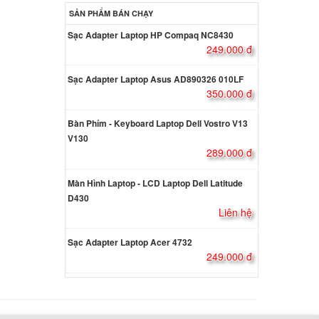
4AST
SẢN PHẨM BÁN CHẠY
000 đ
Sạc Adapter Laptop HP Compaq NC8430
249.000 đ
ga 4
Sạc Adapter Laptop Asus AD890326 010LF
ên hệ
350.000 đ
Bàn Phím - Keyboard Laptop Dell Vostro V13
eaPad
V130
289.000 đ
ên hệ
Màn Hình Laptop - LCD Laptop Dell Latitude
D430
eaPad
Liên hệ
ên hệ
Sạc Adapter Laptop Acer 4732
249.000 đ
eaPad
ên hệ