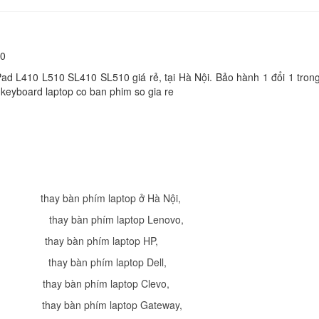
389.
Bàn Phím Lenovo -
Keyboard Lenovo I
10
310-15IKB
ad L410 L510 SL410 SL510 giá rẻ, tại Hà Nội. Bảo hành 1 đổi 1 trong
389.
 keyboard laptop co ban phim so gia re
Bàn Phím Lenovo -
Keyboard Lenovo T
E570
Li
Bàn Phím Lenovo -
Keyboard Lenovo I
thay bàn phím laptop ở Hà Nội
,
300-14IBR
thay bàn phím laptop Lenovo
,
Li
thay bàn phím laptop HP
,
Bàn Phím Lenovo -
thay bàn phím laptop Dell
,
Keyboard Lenovo B
thay bàn phím laptop Clevo
,
Li
thay bàn phím laptop Gateway
,