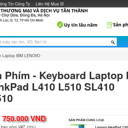
ông Tin Công Ty
Liên Hệ Mua Sỉ
Lenovo IdeaPad 720
14IKB
650.
Bàn phím - Keyboar
Lenovo IdeaPad 31
329.
m Laptop IBM LENOVO
/
Bàn phím - Keyboar
Lenovo IdeaPad 720
15IKB
 Phím - Keyboard Laptop
650.
nkPad L410 L510 SL410
Bàn phím - Keyboar
Lenovo IdeaPad 33
510
349.
Bàn phím - Keyboar
:
750.000 VND
SẢN PHẨM CÙNG LOẠI
Lenovo IdeaPad 13
389.
a bao gồm VAT 10%)