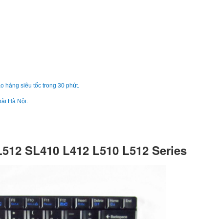
Bàn phím - Keyboar
Lenovo ThinkPad L3
L380 Yoga
790.
Bàn phím - Keyboar
Lenovo ThinkPad E
L480 T480S
o hàng siêu tốc trong 30 phút.
890.
oài Hà Nội.
Bàn phím - Keyboar
Lenovo ThinkPad L
790.
512 SL410 L412 L510 L512 Series
Bàn phím - Keyboar
Lenovo ThinkPad T
790.
Bàn phím - Keyboar