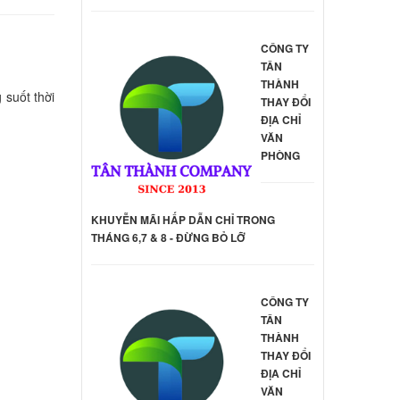
000 đ
CÔNG TY
deaPad
TÂN
THÀNH
 suốt thời
000 đ
THAY ĐỔI
ĐỊA CHỈ
VĂN
hinkpad
PHÒNG
ên hệ
KHUYỄN MÃI HẤP DẪN CHỈ TRONG
THÁNG 6,7 & 8 - ĐỪNG BỎ LỠ
deapad
ên hệ
CÔNG TY
TÂN
THÀNH
40-70
THAY ĐỔI
ên hệ
ĐỊA CHỈ
VĂN