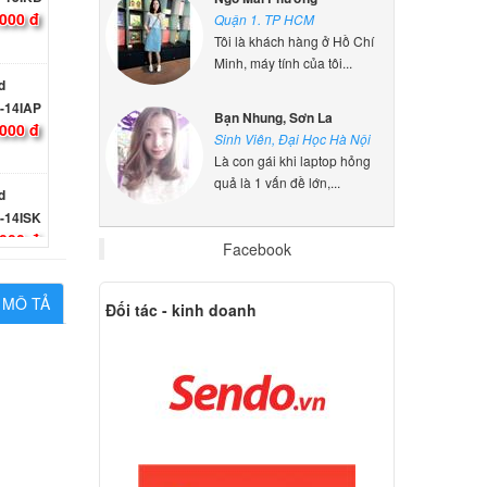
Quận 1. TP HCM
Tôi là khách hàng ở Hồ Chí
d
Minh, máy tính của tôi...
-14IAP
000 đ
Bạn Nhung, Sơn La
Sinh Viên, Đại Học Hà Nội
Là con gái khi laptop hỏng
d
quả là 1 vấn đề lớn,...
-14ISK
000 đ
Facebook
d
MÔ TẢ
 520-
Đối tác - kinh doanh
ên hệ
d
 520-
000 đ