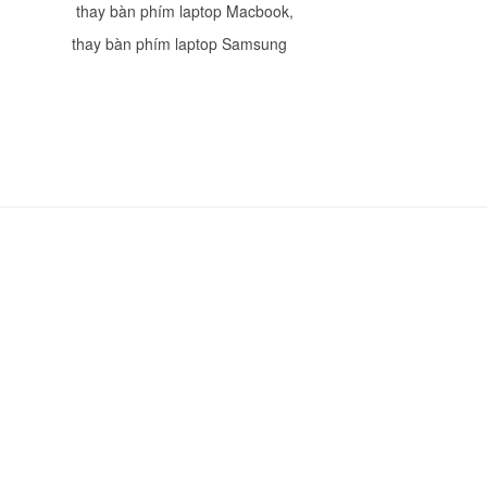
,
thay bàn phím laptop Macbook
,
Bàn Phím Lenovo -
Keyboard Lenovo E
thay bàn phím laptop Samsung
E40
Li
Bàn Phím Lenovo -
Keyboard Lenovo T
X200 X201
Li
Bàn Phím Lenovo -
Keyboard Lenovo T
E575
Li
Bàn Phím - Keyboar
Lenovo Yoga 510-1
Led
489.
Bàn Phím - Keyboar