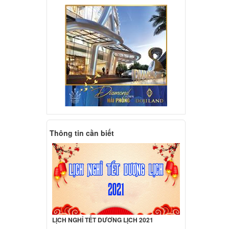
560
ên hệ
d
280
ên hệ
deaPad
000 đ
Thông tin cần biết
deaPad
000 đ
deaPad
LỊCH NGHỈ TẾT DƯƠNG LỊCH 2021