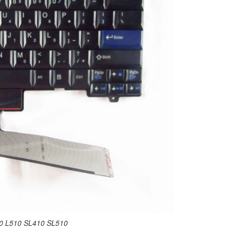
Lenovo ThinkPad T
Li
Bàn phím - Keyboar
Lenovo Thinkpad X
Li
Bàn Phím Lenovo -
Keyboard Lenovo I
310-15ABR
389.
Bàn Phím Lenovo -
Keyboard Lenovo I
310-15IAP
389.
Bàn Phím Lenovo -
Keyboard Lenovo I
10 L510 SL410 SL510
310-15ISK