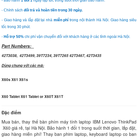
- Bảo hành
1 đổi 1
ngay lập tức trong suốt thời gian bảo hành.
- Chính sách
đổi trả và hoàn tiền trong 30 ngày.
- Giao hàng và lắp đặt tại nhà
miễn phí
trong nội thành Hà Nội. Giao hàng siêu
tốc trong 30 phút.
-
Hỗ trợ 50%
chi phí vận chuyển đối với khách hàng ở các tỉnh ngoài Hà Nội.
Part Numbers:
42T3038, 42T3499, 39T7234, 39T7265 42T3467, 42T3435
Dùng chung với các mã:
X60s X61 X61s
X60 Tablet X61 Tablet or X60T X61T
Đặc điểm
Mua bán, thay thế bàn phím máy tính laptop IBM Lenovo ThinkPad
X60 giá rẻ, tại Hà Nội. Bảo hành 1 đổi 1 trong suốt thời gian, lắp đặt,
giao hàng miễn phí! Thay ban phim laptop, keyboard laptop co ban