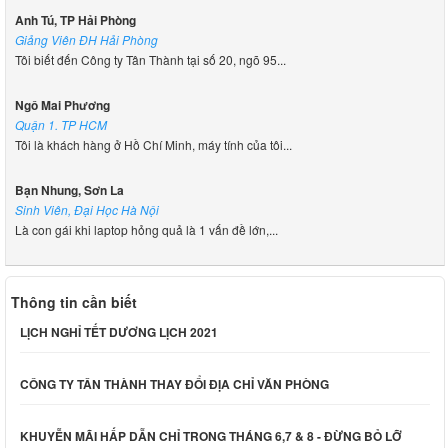
Anh Tú, TP Hải Phòng
Giảng Viên ĐH Hải Phòng
Tôi biết đến Công ty Tân Thành tại số 20, ngõ 95...
Ngô Mai Phương
Quận 1. TP HCM
Tôi là khách hàng ở Hồ Chí Minh, máy tính của tôi...
Bạn Nhung, Sơn La
Sinh Viên, Đại Học Hà Nội
Là con gái khi laptop hỏng quả là 1 vấn đề lớn,...
Thông tin cần biết
LỊCH NGHỈ TẾT DƯƠNG LỊCH 2021
CÔNG TY TÂN THÀNH THAY ĐỔI ĐỊA CHỈ VĂN PHÒNG
KHUYỄN MÃI HẤP DẪN CHỈ TRONG THÁNG 6,7 & 8 - ĐỪNG BỎ LỠ