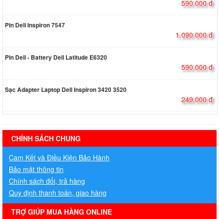
590.000 đ
Pin Dell Inspiron 7547
1.090.000 đ
Pin Dell - Battery Dell Latitude E6320
590.000 đ
Sạc Adapter Laptop Dell Inspiron 3420 3520
249.000 đ
hermes handbags outlet online
CHÍNH SÁCH CHUNG
Cam Kết và Điều Kiện Bảo Hành
Bảo mật thông tin
Chính sách đổi, trả hàng
Quy định thanh toán, giao hàng
TRỢ GIÚP MUA HÀNG ONLINE