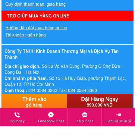
Quy định thanh toán, giao hàng
TRỢ GIÚP MUA HÀNG ONLINE
Hướng dẫn đặt mua hàng online
Tài khoản ngân hàng
Công Ty TNHH Kinh Doanh Thương Mại và Dịch Vụ Tân
Thành
Địa chỉ giao dịch:
Số 58 Võ Văn Dũng, Phường Ô Chợ Dừa –
Đống Đa – Hà Nội
Chi nhánh phía Nam:
Số 15 Hà Huy Giáp, phường Thạnh Lộc,
Quận 12, TP Hồ Chí Minh
Điện thoại:
024 3564 3362 Fax: 024 3564 3360
Hotline:
083. 647. 5555 - 0936. 449. 397
Thêm vào
Đặt Hàng Ngay
Email:
thitruongit.vn@gmail.com
giỏ hàng
890.000 VND
Gọi ngay
Facebook Chat
Zalo Chat
Liên Hệ Mua Sỉ