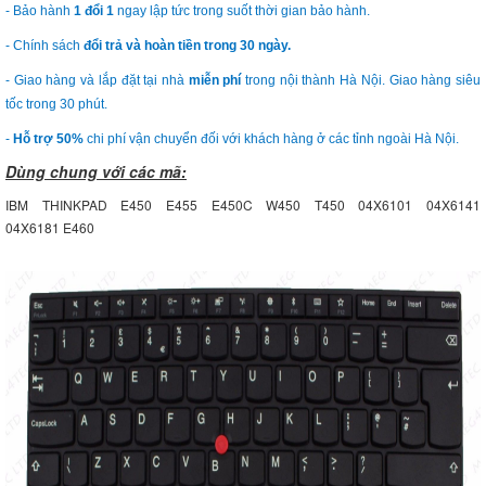
- Bảo hành
1 đổi 1
ngay lập tức trong suốt thời gian bảo hành.
- Chính sách
đổi trả và hoàn tiền trong 30 ngày.
- Giao hàng và lắp đặt tại nhà
miễn phí
trong nội thành Hà Nội. Giao hàng siêu
tốc trong 30 phút.
-
Hỗ trợ 50%
chi phí vận chuyển đối với khách hàng ở các tỉnh ngoài Hà Nội.
Dùng chung với các mã:
IBM THINKPAD E450 E455 E450C W450 T450 04X6101 04X6141
04X6181 E460