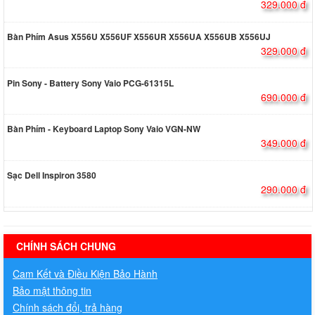
329.000 đ
Bàn Phím Asus X556U X556UF X556UR X556UA X556UB X556UJ
329.000 đ
Pin Sony - Battery Sony Vaio PCG-61315L
690.000 đ
Bàn Phím - Keyboard Laptop Sony Vaio VGN-NW
349.000 đ
Sạc Dell Inspiron 3580
290.000 đ
hermes handbags outlet online
CHÍNH SÁCH CHUNG
Cam Kết và Điều Kiện Bảo Hành
Bảo mật thông tin
Chính sách đổi, trả hàng