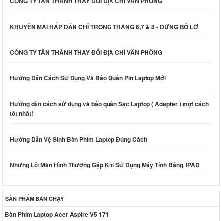
CÔNG TY TÂN THÀNH THAY ĐỔI ĐỊA CHỈ VĂN PHÒNG
KHUYỄN MÃI HẤP DẪN CHỈ TRONG THÁNG 6,7 & 8 - ĐỪNG BỎ LỠ
CÔNG TY TÂN THÀNH THAY ĐỔI ĐỊA CHỈ VĂN PHÒNG
Hướng Dẫn Cách Sử Dụng Và Bảo Quản Pin Laptop Mới
Hướng dẫn cách sử dụng và bảo quản Sạc Laptop ( Adapter ) một cách
tốt nhất!
Hướng Dẫn Vệ Sinh Bàn Phím Laptop Đúng Cách
Những Lỗi Màn Hình Thường Gặp Khi Sử Dụng Máy Tính Bảng, IPAD
SẢN PHẨM BÁN CHẠY
Bàn Phím Laptop Acer Aspire V5 171