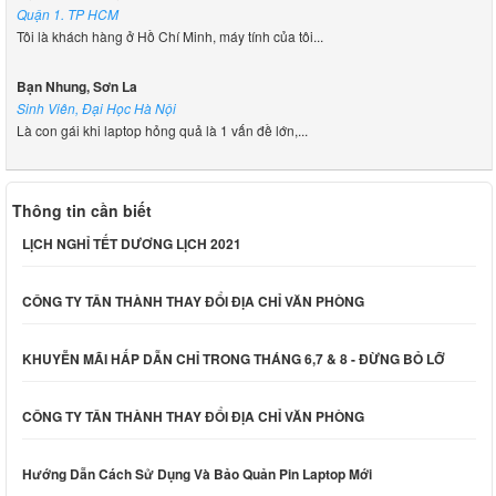
Quận 1. TP HCM
Tôi là khách hàng ở Hồ Chí Minh, máy tính của tôi...
Bạn Nhung, Sơn La
Sinh Viên, Đại Học Hà Nội
Là con gái khi laptop hỏng quả là 1 vấn đề lớn,...
Thông tin cần biết
LỊCH NGHỈ TẾT DƯƠNG LỊCH 2021
CÔNG TY TÂN THÀNH THAY ĐỔI ĐỊA CHỈ VĂN PHÒNG
KHUYỄN MÃI HẤP DẪN CHỈ TRONG THÁNG 6,7 & 8 - ĐỪNG BỎ LỠ
CÔNG TY TÂN THÀNH THAY ĐỔI ĐỊA CHỈ VĂN PHÒNG
Hướng Dẫn Cách Sử Dụng Và Bảo Quản Pin Laptop Mới