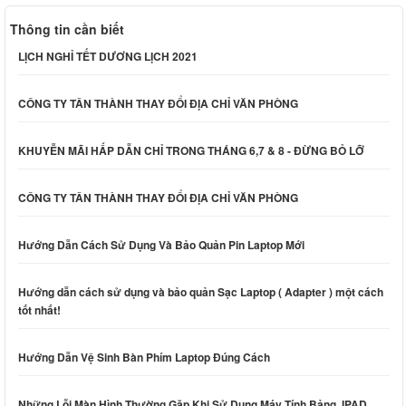
Thông tin cần biết
LỊCH NGHỈ TẾT DƯƠNG LỊCH 2021
CÔNG TY TÂN THÀNH THAY ĐỔI ĐỊA CHỈ VĂN PHÒNG
KHUYỄN MÃI HẤP DẪN CHỈ TRONG THÁNG 6,7 & 8 - ĐỪNG BỎ LỠ
CÔNG TY TÂN THÀNH THAY ĐỔI ĐỊA CHỈ VĂN PHÒNG
Hướng Dẫn Cách Sử Dụng Và Bảo Quản Pin Laptop Mới
Hướng dẫn cách sử dụng và bảo quản Sạc Laptop ( Adapter ) một cách
tốt nhất!
Hướng Dẫn Vệ Sinh Bàn Phím Laptop Đúng Cách
Những Lỗi Màn Hình Thường Gặp Khi Sử Dụng Máy Tính Bảng, IPAD