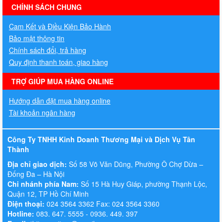
hermes handbags outlet online
CHÍNH SÁCH CHUNG
Cam Kết và Điều Kiện Bảo Hành
Bảo mật thông tin
Chính sách đổi, trả hàng
Quy định thanh toán, giao hàng
TRỢ GIÚP MUA HÀNG ONLINE
Hướng dẫn đặt mua hàng online
Tài khoản ngân hàng
Công Ty TNHH Kinh Doanh Thương Mại và Dịch Vụ Tân
Thành
Địa chỉ giao dịch:
Số 58 Võ Văn Dũng, Phường Ô Chợ Dừa –
Đống Đa – Hà Nội
Chi nhánh phía Nam:
Số 15 Hà Huy Giáp, phường Thạnh Lộc,
Quận 12, TP Hồ Chí Minh
Điện thoại:
024 3564 3362 Fax: 024 3564 3360
Hotline:
083. 647. 5555 - 0936. 449. 397