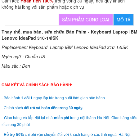
Cam kết:
Hoàn tiền 100%
(trong vòng 30 ngày) nếu quý khách
không hài lòng với sản phẩm hoặc dịch vụ
SẢN PHẨM CÙNG LOẠI
MÔ TẢ
Thay thế, mua bán, sửa chữa Bàn Phím - Keyboard Laptop IBM
Lenovo IdeaPad 310-14ISK
Replacement Keyboard Laptop IBM Lenovo IdeaPad 310-14ISK
Ngôn ngữ : Chuẩn US
Màu sắc : Đen
CAM KẾT VÀ CHÍNH SÁCH BẢO HÀNH:
- Bảo hành
1 đổi 1
ngay lập tức trong suốt thời gian bảo hành.
- Chính sách
đổi trả và hoàn tiền trong 30 ngày.
- Giao hàng và lắp đặt tại nhà
miễn phí
trong nội thành Hà Nội. Giao hàng siêu
tốc trong 30 phút.
-
Hỗ trợ 50%
chi phí vận chuyển đối với khách hàng ở các tỉnh ngoài Hà Nội.