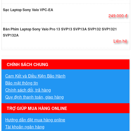
Sạc Laptop Sony Vaio VPC-EA
249.000 đ
Bàn Phím Laptop Sony Vaio Pro 13 SVP13 SVP13A SVP132 SVP1321
SVP132A
Liên hệ
hermes handbags outlet online
CHÍNH SÁCH CHUNG
Cam Kết và Điều Kiện Bảo Hành
Bảo mật thông tin
Chính sách đổi, trả hàng
Quy định thanh toán, giao hàng
TRỢ GIÚP MUA HÀNG ONLINE
Hướng dẫn đặt mua hàng online
Tài khoản ngân hàng