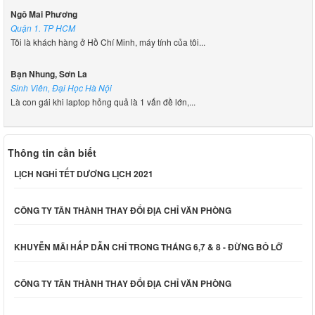
Ngô Mai Phương
Quận 1. TP HCM
Tôi là khách hàng ở Hồ Chí Minh, máy tính của tôi...
Bạn Nhung, Sơn La
Sinh Viên, Đại Học Hà Nội
Là con gái khi laptop hỏng quả là 1 vấn đề lớn,...
Thông tin cần biết
LỊCH NGHỈ TẾT DƯƠNG LỊCH 2021
CÔNG TY TÂN THÀNH THAY ĐỔI ĐỊA CHỈ VĂN PHÒNG
KHUYỄN MÃI HẤP DẪN CHỈ TRONG THÁNG 6,7 & 8 - ĐỪNG BỎ LỠ
CÔNG TY TÂN THÀNH THAY ĐỔI ĐỊA CHỈ VĂN PHÒNG