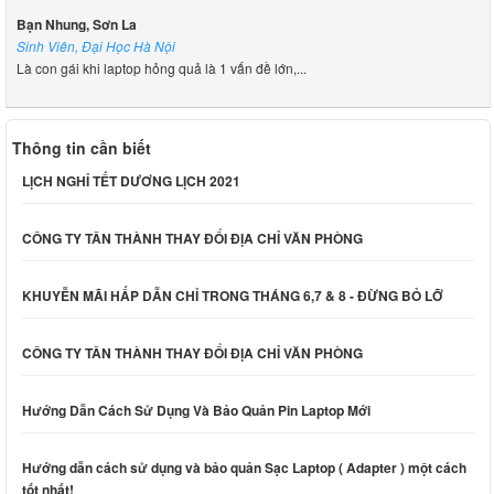
Bạn Nhung, Sơn La
Sinh Viên, Đại Học Hà Nội
Là con gái khi laptop hỏng quả là 1 vấn đề lớn,...
Thông tin cần biết
LỊCH NGHỈ TẾT DƯƠNG LỊCH 2021
CÔNG TY TÂN THÀNH THAY ĐỔI ĐỊA CHỈ VĂN PHÒNG
KHUYỄN MÃI HẤP DẪN CHỈ TRONG THÁNG 6,7 & 8 - ĐỪNG BỎ LỠ
CÔNG TY TÂN THÀNH THAY ĐỔI ĐỊA CHỈ VĂN PHÒNG
Hướng Dẫn Cách Sử Dụng Và Bảo Quản Pin Laptop Mới
Hướng dẫn cách sử dụng và bảo quản Sạc Laptop ( Adapter ) một cách
tốt nhất!