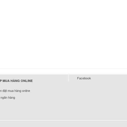
110-17ACL
Li
Bàn phím lenovo Id
110-17IKB
Li
Bàn phím lenovo Id
110-17ISK
Li
Facebook
Bàn phím lenovo Id
P MUA HÀNG ONLINE
100S-11IBY
 đặt mua hàng online
Li
 ngân hàng
Bàn phím Lenovo M
10A33US-686
289.