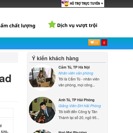
0-14IKB
000 đ
d
0-15IKB
000 đ
[0]
0
Ý kiến khách hàng
d
-14IAP
Cẩm Tú, TP Hà Nội
000 đ
ad
Nhân viên văn phòng
Tôi là Cẩm Tú - nhân viên
văn phòng, mọi công...
d
-14ISK
Anh Tú, TP Hải Phòng
000 đ
Giảng Viên ĐH Hải Phòng
Tôi biết đến Công ty Tân
Thành tại số 20, ngõ 95...
d
 520-
Ngô Mai Phương