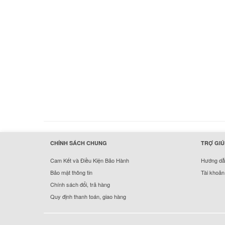
hermes handbags outlet online
CHÍNH SÁCH CHUNG
TRỢ GIÚ
Cam Kết và Điều Kiện Bảo Hành
Hướng dẫn
Bảo mật thông tin
Tài khoản
Chính sách đổi, trả hàng
Quy định thanh toán, giao hàng