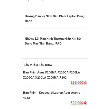
d
4ISK
Hướng Dẫn Vệ Sinh Bàn Phím Laptop Đúng
000 đ
Cách
d
4AST
Những Lỗi Màn Hình Thường Gặp Khi Sử
Dụng Máy Tính Bảng, IPAD
000 đ
ga 4
ên hệ
SẢN PHẨM BÁN CHẠY
Bàn Phím Asus F200MA F200CA F200LA
X200CA X200LA X200MA R202
eaPad
329.000 đ
ên hệ
Bàn Phím - Keyboard Laptop Acer Aspire
4332
329.000 đ
eaPad