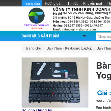
Trang chủ
Hướng dẫn
Tin tức
Khuyến mại
Th
DANH MỤC SẢN PHẨM
Trang chủ
/
Bàn Phím - Keyboard Laptop
/
Bàn Phí
Bàn
Yog
Giá 
(giá chư
Bảo hàn
Gọi cho chúng tôi: