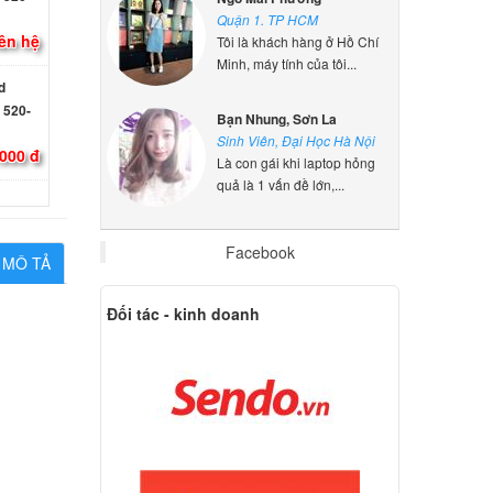
ên hệ
Quận 1. TP HCM
Tôi là khách hàng ở Hồ Chí
d
Minh, máy tính của tôi...
 520-
Bạn Nhung, Sơn La
000 đ
Sinh Viên, Đại Học Hà Nội
Là con gái khi laptop hỏng
d
quả là 1 vấn đề lớn,...
80,
000 đ
Facebook
MÔ TẢ
d
Đối tác - kinh doanh
480
000 đ
d
480
000 đ