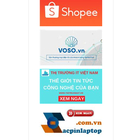
d
480S
000 đ
d
560
ên hệ
d
280
ên hệ
deaPad
000 đ