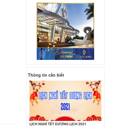
deaPad
000 đ
deaPad
000 đ
deaPad
000 đ
Thông tin cần biết
hinkpad
ên hệ
deapad
LỊCH NGHỈ TẾT DƯƠNG LỊCH 2021