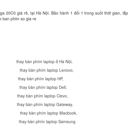
Li
 20C0 giá rẻ, tại Hà Nội. Bảo hành 1 đổi 1 trong suốt thời gian, lắp
Bàn Phím Lenovo -
o ban phim so gia re
Keyboard Lenovo B
Li
Bàn Phím Lenovo -
Keyboard Lenovo E
E40
thay bàn phím laptop ở Hà Nội
,
Li
thay bàn phím laptop Lenovo
,
Bàn Phím Lenovo -
thay bàn phím laptop HP
,
Keyboard Lenovo T
X200 X201
thay bàn phím laptop Dell
,
Li
thay bàn phím laptop Clevo
,
Bàn Phím Lenovo -
thay bàn phím laptop Gateway
,
Keyboard Lenovo T
,
thay bàn phím laptop Macbook
,
E575
Li
thay bàn phím laptop Samsung