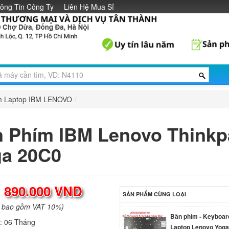
ông Tin Công Ty
Liên Hệ Mua Sỉ
Lenovo IdeaPad 33
349.
Bàn phím - Keyboar
Lenovo IdeaPad 13
389.
m Laptop IBM LENOVO
/
Bàn phím - Keyboar
Lenovo IdeaPad 310
389.
 Phím IBM Lenovo Thinkp
a 20C0
Bàn phím - Keyboar
Lenovo IdeaPad 310
389.
:
890.000 VND
SẢN PHẨM CÙNG LOẠI
Bàn phím - Keyboar
a bao gồm VAT 10%)
Laptop Lenovo Yoga
h:
06 Tháng
14