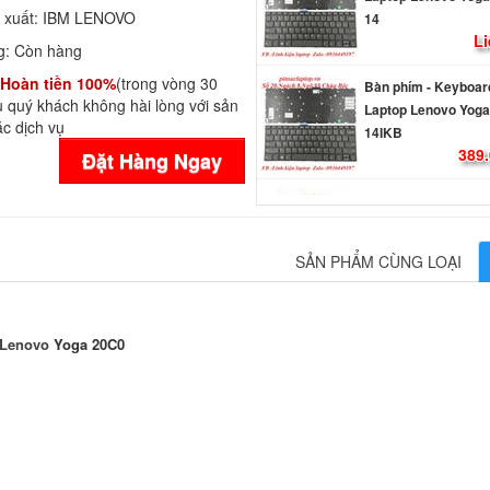
Li
 xuất:
IBM LENOVO
g:
Còn hàng
Bàn phím - Keyboar
Hoàn tiền 100%
(trong vòng 30
Laptop Lenovo Yoga
 quý khách không hài lòng với sản
14IKB
c dịch vụ
389.
Đặt Hàng Ngay
Bàn phím - Keyboar
Lenovo ThinkPad L3
L380 Yoga
790.
SẢN PHẨM CÙNG LOẠI
Bàn phím - Keyboar
Lenovo ThinkPad E
L480 T480S
 Lenovo
Yoga 20C0
890.
Bàn phím - Keyboar
Lenovo ThinkPad L
790.