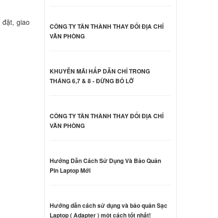
ên hệ
 đặt, giao
CÔNG TY TÂN THÀNH THAY ĐỔI ĐỊA CHỈ
VĂN PHÒNG
40-70
ên hệ
KHUYỄN MÃI HẤP DẪN CHỈ TRONG
THÁNG 6,7 & 8 - ĐỪNG BỎ LỠ
dge
ên hệ
CÔNG TY TÂN THÀNH THAY ĐỔI ĐỊA CHỈ
VĂN PHÒNG
hinkpad
ên hệ
Hướng Dẫn Cách Sử Dụng Và Bảo Quản
Pin Laptop Mới
hinkpad
Hướng dẫn cách sử dụng và bảo quản Sạc
ên hệ
Laptop ( Adapter ) một cách tốt nhất!