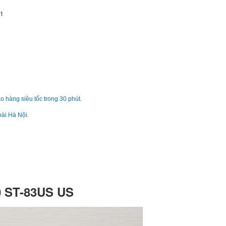
Bàn phím - Keyboar
 1
Lenovo ThinkPad T
790.
Bàn phím - Keyboar
Lenovo ThinkPad T
Li
o hàng siêu tốc trong 30 phút.
Bàn phím - Keyboar
oài Hà Nội.
Lenovo Thinkpad X
Li
Bàn Phím Lenovo -
Keyboard Lenovo I
310-15ABR
 ST-83US US
389.
Bàn Phím Lenovo -