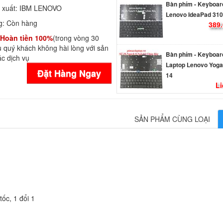
Lenovo IdeaPad 310
 xuất:
IBM LENOVO
389.
g:
Còn hàng
Hoàn tiền 100%
(trong vòng 30
Bàn phím - Keyboar
 quý khách không hài lòng với sản
Laptop Lenovo Yoga
c dịch vụ
14
Đặt Hàng Ngay
Li
Bàn phím - Keyboar
Laptop Lenovo Yoga
14IKB
SẢN PHẨM CÙNG LOẠI
389.
0
Bàn phím - Keyboar
Lenovo ThinkPad L3
L380 Yoga
790.
ốc, 1 đổi 1
Bàn phím - Keyboar
Lenovo ThinkPad E
L480 T480S