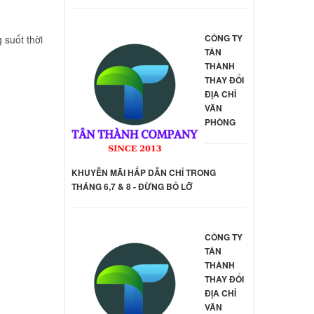
hinkpad
ên hệ
CÔNG TY
 suốt thời
TÂN
THÀNH
deapad
THAY ĐỔI
ĐỊA CHỈ
ên hệ
VĂN
PHÒNG
40-70
ên hệ
KHUYỄN MÃI HẤP DẪN CHỈ TRONG
THÁNG 6,7 & 8 - ĐỪNG BỎ LỠ
dge
CÔNG TY
ên hệ
TÂN
THÀNH
THAY ĐỔI
hinkpad
ĐỊA CHỈ
VĂN