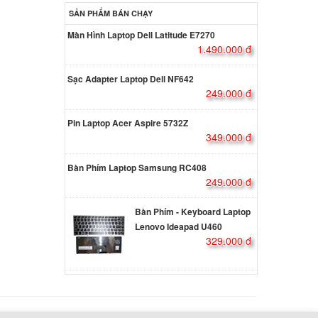
eaPad
SẢN PHẨM BÁN CHẠY
Màn Hình Laptop Dell Latitude E7270
ên hệ
1.490.000 đ
Sạc Adapter Laptop Dell NF642
eaPad
249.000 đ
ên hệ
Pin Laptop Acer Aspire 5732Z
349.000 đ
eaPad
Bàn Phím Laptop Samsung RC408
249.000 đ
ên hệ
Bàn Phím - Keyboard Laptop
eaPad
Lenovo Ideapad U460
329.000 đ
ên hệ
eapad