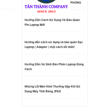
ên hệ
PHÒNG
hinkpad
Hướng Dẫn Cách Sử Dụng Và Bảo Quản
Pin Laptop Mới
ên hệ
d
Hướng dẫn cách sử dụng và bảo quản Sạc
4ISK
Laptop ( Adapter ) một cách tốt nhất!
000 đ
d
Hướng Dẫn Vệ Sinh Bàn Phím Laptop Đúng
4AST
Cách
000 đ
Những Lỗi Màn Hình Thường Gặp Khi Sử
ga 4
Dụng Máy Tính Bảng, IPAD
ên hệ