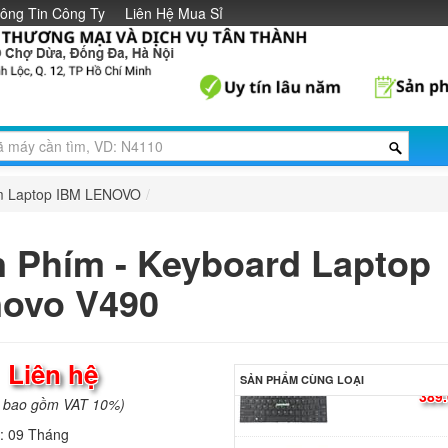
ông Tin Công Ty
Liên Hệ Mua Sỉ
Bàn phím - Keyboar
Lenovo IdeaPad 720
15IKB
650.
Bàn phím - Keyboar
Lenovo IdeaPad 33
349.
m Laptop IBM LENOVO
/
Bàn phím - Keyboar
 Phím - Keyboard Laptop
Lenovo IdeaPad 13
389.
ovo V490
Bàn phím - Keyboar
Lenovo IdeaPad 310
:
Liên hệ
389.
SẢN PHẨM CÙNG LOẠI
a bao gồm VAT 10%)
h:
09 Tháng
Bàn phím - Keyboar