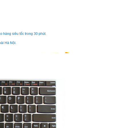
890.
Bàn phím - Keyboar
Lenovo ThinkPad L
790.
o hàng siêu tốc trong 30 phút.
oài Hà Nội.
Bàn phím - Keyboar
Lenovo ThinkPad T
790.
Bàn phím - Keyboar
Lenovo ThinkPad T
Li
Bàn phím - Keyboar
Lenovo Thinkpad X
Li