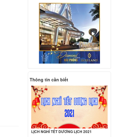
deaPad
000 đ
deaPad
000 đ
deaPad
Thông tin cần biết
000 đ
deaPad
000 đ
LỊCH NGHỈ TẾT DƯƠNG LỊCH 2021