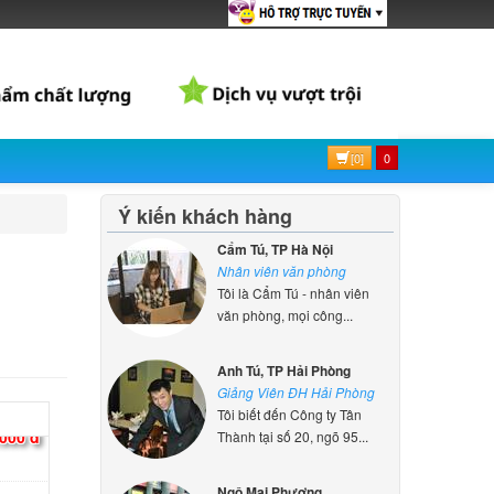
d
S-
000 đ
d
[0]
0
0-14IKB
000 đ
Ý kiến khách hàng
Cẩm Tú, TP Hà Nội
d
Nhân viên văn phòng
0-15IKB
Tôi là Cẩm Tú - nhân viên
000 đ
văn phòng, mọi công...
d
Anh Tú, TP Hải Phòng
-14IAP
Giảng Viên ĐH Hải Phòng
000 đ
Tôi biết đến Công ty Tân
Thành tại số 20, ngõ 95...
d
Ngô Mai Phương