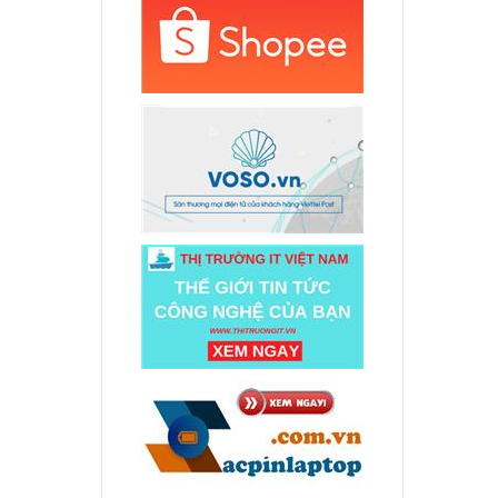
000 đ
d
480
000 đ
d
480S
000 đ
d
560
ên hệ
d
280
ên hệ