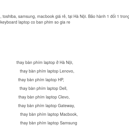
Keyboard Lenovo T
E570
Li
 toshiba, samsung, macbook giá rẻ, tại Hà Nội. Bảo hành 1 đổi 1 trong
 keyboard laptop co ban phim so gia re
Bàn Phím Lenovo -
Keyboard Lenovo I
300-14IBR
Li
Bàn Phím Lenovo -
Keyboard Lenovo B
,
thay bàn phím laptop ở Hà Nội
,
Li
,
thay bàn phím laptop Lenovo
,
,
thay bàn phím laptop HP
,
Bàn Phím Lenovo -
,
thay bàn phím laptop Dell
,
Keyboard Lenovo E
E40
,
thay bàn phím laptop Clevo
,
Li
,
thay bàn phím laptop Gateway
,
Bàn Phím Lenovo -
,
thay bàn phím laptop Macbook
,
Keyboard Lenovo T
,
thay bàn phím laptop Samsung
X200 X201