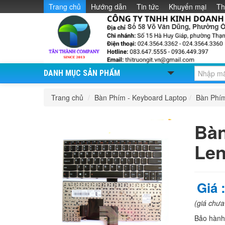
Trang chủ
Hướng dẫn
Tin tức
Khuyến mại
Th
DANH MỤC SẢN PHẨM
Trang chủ
/
Bàn Phím - Keyboard Laptop
/
Bàn Phí
Bàn
Len
Giá 
(giá chư
Bảo hàn