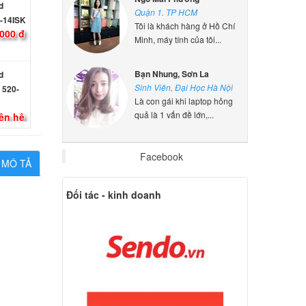
-14ISK
Quận 1. TP HCM
000 đ
Tôi là khách hàng ở Hồ Chí
Minh, máy tính của tôi...
d
 520-
Bạn Nhung, Sơn La
Sinh Viên, Đại Học Hà Nội
ên hệ
Là con gái khi laptop hỏng
quả là 1 vấn đề lớn,...
d
 520-
Facebook
MÔ TẢ
000 đ
Đối tác - kinh doanh
d
80,
000 đ
d
480